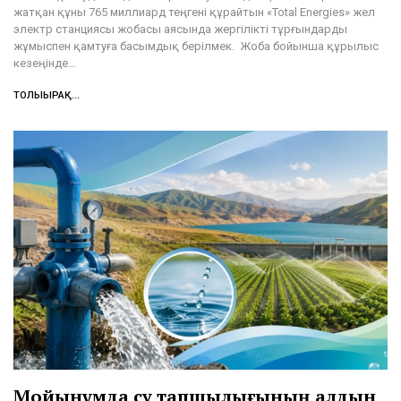
жатқан құны 765 миллиард теңгені құрайтын «Total Energies» жел
электр станциясы жобасы аясында жергілікті тұрғындарды
жұмыспен қамтуға басымдық берілмек. Жоба бойынша құрылыс
кезеңінде…
ТОЛЫҒЫРАҚ...
Мойынқұмда су тапшылығының алдын