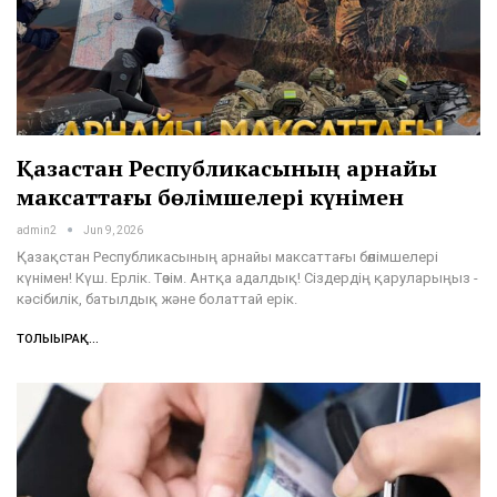
Қазақстан Республикасының арнайы
максаттағы бөлімшелері күнімен
admin2
Jun 9, 2026
Қазақстан Республикасының арнайы максаттағы бөлімшелері
күнімен! Күш. Ерлік. Төзім. Антқа адалдық! Сіздердің қаруларыңыз -
кәсібилік, батылдық және болаттай ерік.
ТОЛЫҒЫРАҚ...