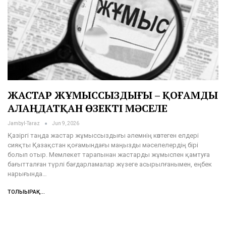
ЖАСТАР ЖҰМЫССЫЗДЫҒЫ – ҚОҒАМДЫ
АЛАҢДАТҚАН ӨЗЕКТІ МӘСЕЛЕ
Jambyl-Taraz
Jun 9, 2026
Қазіргі таңда жастар жұмыссыздығы әлемнің көптеген елдері
сияқты Қазақстан қоғамындағы маңызды мәселелердің бірі
болып отыр. Мемлекет тарапынан жастарды жұмыспен қамтуға
бағытталған түрлі бағдарламалар жүзеге асырылғанымен, еңбек
нарығында…
ТОЛЫҒЫРАҚ...