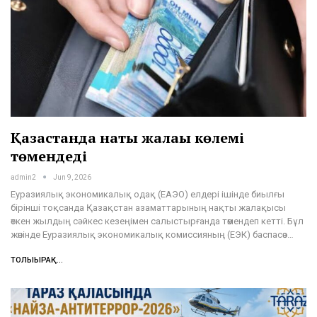
Қазақстанда нақты жалақы көлемі
төмендеді
admin2
Jun 9, 2026
Еуразиялық экономикалық одақ (ЕАЭО) елдері ішінде биылғы
бірінші тоқсанда Қазақстан азаматтарының нақты жалақысы
өткен жылдың сәйкес кезеңімен салыстырғанда төмендеп кетті. Бұл
жөнінде Еуразиялық экономикалық комиссияның (ЕЭК) баспасөз…
ТОЛЫҒЫРАҚ...