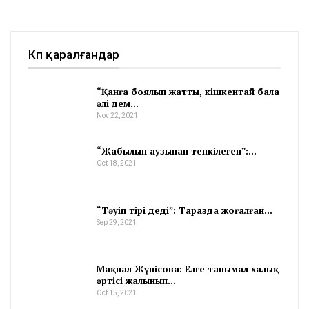
Көп қаралғандар
“Қанға боялып жатты, кішкентай бала
әлі дем…
Nov 22, 2021
“Жабылып аузынан тепкілеген”:…
Oct 18, 2021
“Тәуіп тірі деді”: Таразда жоғалған…
Sep 29, 2021
Мақпал Жүнісова: Елге танымал халық
әртісі жалынып…
Oct 15, 2021