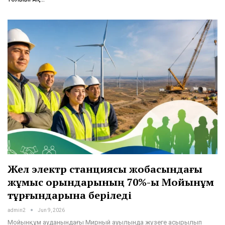
Жел электр станциясы жобасындағы
жұмыс орындарының 70%-ы Мойынқұм
тұрғындарына беріледі
admin2
Jun 9, 2026
Мойынқұм ауданындағы Мирный ауылында жүзеге асырылып