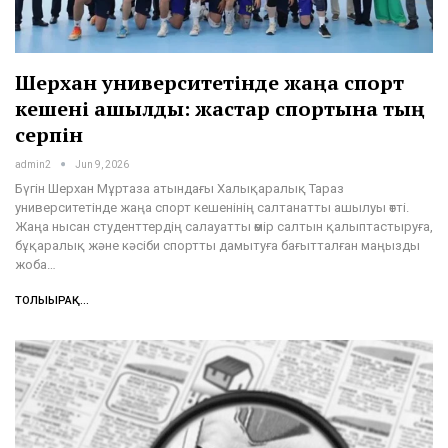
Шерхан университетінде жаңа спорт
кешені ашылды: жастар спортына тың
серпін
admin2
Jun 9, 2026
Бүгін Шерхан Мұртаза атындағы Халықаралық Тараз
университетінде жаңа спорт кешенінің салтанатты ашылуы өтті.
Жаңа нысан студенттердің салауатты өмір салтын қалыптастыруға,
бұқаралық және кәсіби спортты дамытуға бағытталған маңызды
жоба…
ТОЛЫҒЫРАҚ...