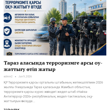
Тараз қаласында терроризмге қарсы оқу-
жаттығу өтіп жатыр
admin2
Jun 9, 2026
ҚР Терроризмге қарсы орталығы штабының жетекшілігімен 2026
жылғы 9 маусымда Тараз қаласында Жамбыл облыстық
терроризмге қарсы күрес жөніндегі жедел штаб «Найза-
Антитеррор-2026» республикалық жедел-тактикалық оқу-
жаттығуын өткізуде.…
ТОЛЫҒЫРАҚ...