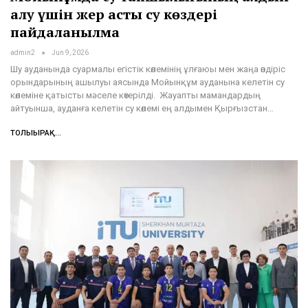
алу үшін жер асты су көздері
пайдаланылмақ
admin2
Jun 9, 2026
Шу ауданында суармалы егістік көлемінің ұлғаюы мен жаңа өндіріс
орындарының ашылуы аясында Мойынқұм ауданына келетін су
көлеміне қатысты мәселе көтерілді. Жауапты мамандардың
айтуынша, ауданға келетін су көлемі ең алдымен Қырғызстан…
ТОЛЫҒЫРАҚ...