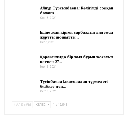
Айнұр Тұрсынбаева: Көлігімді соққан
баланы…
Oct 18, 2021
Ішіне жын кірген сарбаздың видеосы
жұртты шошытты…
Oct 7, 2021
Қарағандыда бір жыл бұрын жоғалып
кеткен 27…
Sep 13, 2021
Түсіпбаева Ілиясовадан түрмедегі
Әлібиге деп…
Oct 13, 2021
АЛДЫҢҒЫ
КЕЛЕСІ
1 of 2,546