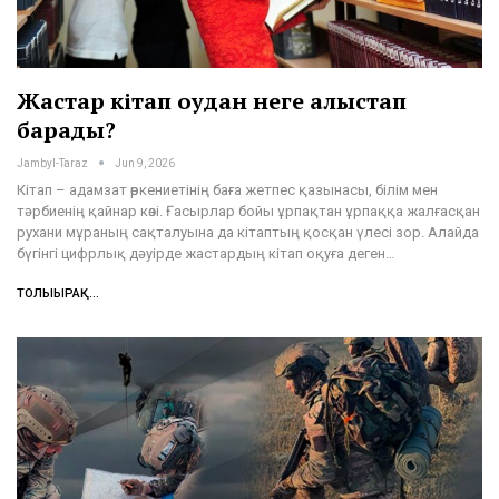
Жастар кітап оқудан неге алыстап
барады?
Jambyl-Taraz
Jun 9, 2026
Кітап – адамзат өркениетінің баға жетпес қазынасы, білім мен
тәрбиенің қайнар көзі. Ғасырлар бойы ұрпақтан ұрпаққа жалғасқан
рухани мұраның сақталуына да кітаптың қосқан үлесі зор. Алайда
бүгінгі цифрлық дәуірде жастардың кітап оқуға деген…
ТОЛЫҒЫРАҚ...