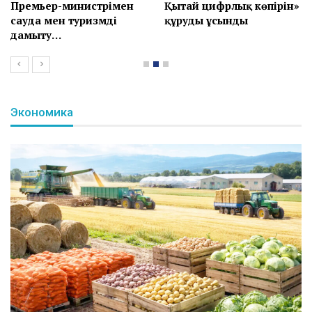
Премьер-министрімен
Қытай цифрлық көпірін»
сауда мен туризмді
құруды ұсынды
дамыту…
Экономика