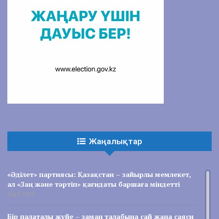
Жаңалықтар
«Әділет» партиясы: Қазақстан – зайырлы мемлекет,
ал «Заң және тәртіп» қағидаты баршаға міндетті
Aug 9, 2026
Бір палаталы жүйе – заман талабына сай жаңа саяси