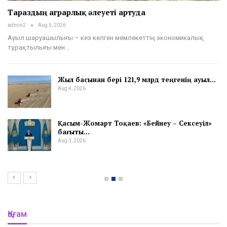
Тараздың аграрлық әлеуеті артуда
admin2
Aug 5, 2026
Ауыл шаруашылығы – кез келген мемлекеттің экономикалық
тұрақтылығы мен…
Жыл басынан бері 121,9 млрд теңгенің ауыл…
Aug 4, 2026
Қасым-Жомарт Тоқаев: «Бейнеу – Сексеуіл»
бағыты…
Aug 3, 2026
Қоғам