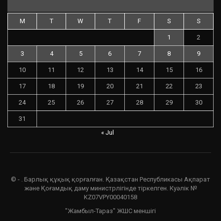
M
T
W
T
F
S
S
1
2
3
4
5
6
7
8
9
10
11
12
13
14
15
16
17
18
19
20
21
22
23
24
25
26
27
28
29
30
31
« Jul
© - . Барлық құқық қорғалған. Қазақстан Республикасы Ақпарат
және Қоғамдық даму министрлігінде тіркелген. Куәлік №
KZ07VPY00040158
"Жамбыл-Тараз" ЖШС меншігі