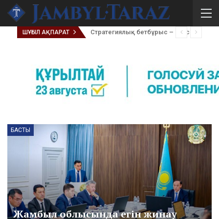
Қоғам үні мен мемлекеттік шешімдердің арасындағы сабақтастық
ШҰҒЫЛ АҚПАРАТ
БАСТЫ
Жамбыл облысында егін жинау