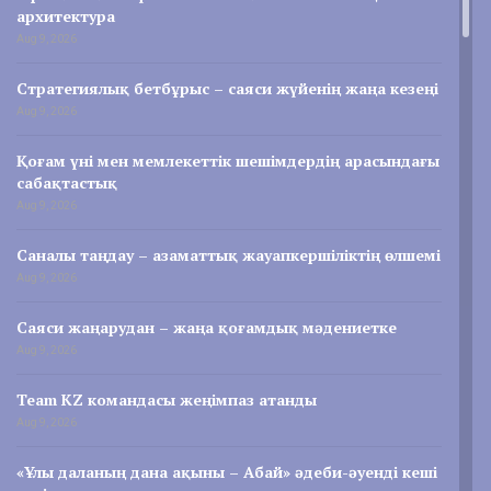
архитектура
Aug 9, 2026
Стратегиялық бетбұрыс – саяси жүйенің жаңа кезеңі
Aug 9, 2026
Қоғам үні мен мемлекеттік шешімдердің арасындағы
сабақтастық
Aug 9, 2026
Саналы таңдау – азаматтық жауапкершіліктің өлшемі
Aug 9, 2026
Саяси жаңарудан – жаңа қоғамдық мәдениетке
Aug 9, 2026
Team KZ командасы жеңімпаз атанды
Aug 9, 2026
«Ұлы даланың дана ақыны – Абай» әдеби-әуенді кеші