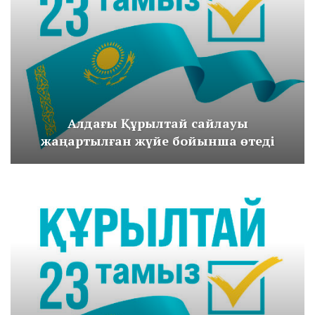
Сөзден іске қашан көшесіздер?
Aug 6, 2026
«Жетінші арнада» сайлауалды теледебаттың аралық
дауыс беру нәтижесі жарияланды
Aug 6, 2026
Сарапшылар алаңында жаңа Құрылтайдағы
Алдағы Құрылтай сайлауы
өңірлердің өкілдігі талқыланды
жаңартылған жүйе бойынша өтеді
Aug 5, 2026
Жалған ақпаратқа қарсы орталық шілде айындағы
ең көп тараған фейктерге шолу жасады
Aug 5, 2026
Басты мақсат – мемлекеттілікті нығайту
Aug 5, 2026
Жаңа идеология – жаңа қоғамның негізі
Aug 5, 2026