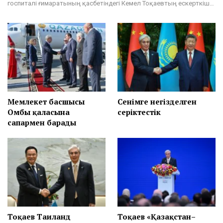
госпиталі ғимаратының қасбетіндегі Кемел Тоқаевтың ескерткіш…
Мемлекет басшысы
Сенімге негізделген
Омбы қаласына
серіктестік
сапармен барады
Тоқаев Таиланд
Тоқаев «Қазақстан–