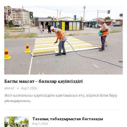
Басты мақсат – балалар қауіпсіздігі
admin2
Aug 7, 2026
Жол қозғалысы қауіпсіздігін қамтамасыз ету, әсіресе білім беру
ұйымдарының…
Тазалық табалдырықтан басталады
Aug 7, 2026