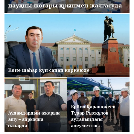
науқаны жоғары қарқынмен жалғасуда
Көне шаһар күн санап көркеюде
Ербол Қарашөкеев
Аудандардың ажарын
Тұрар Рысқұлов
ашу – айрықша
ауданындағы
назарда
әлеуметтік…