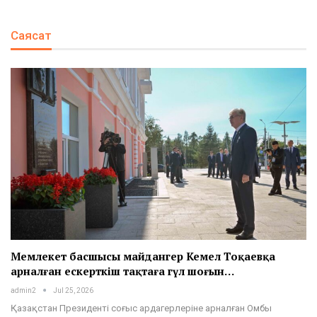
Саясат
Мемлекет басшысы майдангер Кемел Тоқаевқа
арналған ескерткіш тақтаға гүл шоғын…
admin2
Jul 25, 2026
Қазақстан Президенті соғыс ардагерлеріне арналған Омбы