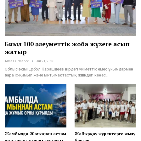
Биыл 100 әлеуметтік жоба жүзеге асып
жатыр
Almaz Ormanov
Jul 21, 2026
Облыс әкімі Ербол Қарашөкеев өңірдегі үкіметтік емес ұйымдармен
өзара іс-қимыл және ынтымақтастық жөніндегі кеңес…
Жамбылда 20 мыңнан астам
Жабырқау жүректерге жылу
жаңа жұмыс орны құрылды
берген…