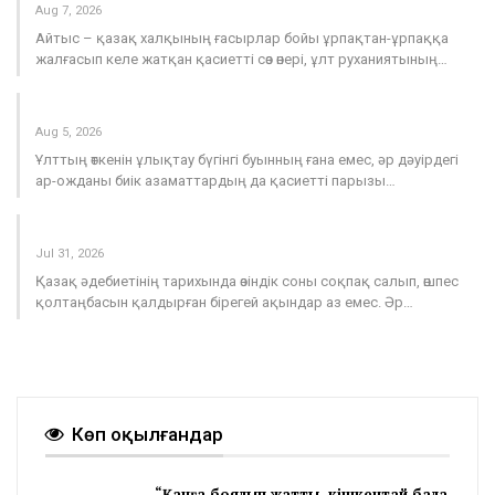
Aug 7, 2026
тартылған инвестиция 11 есеге өсті
Айтыс – қазақ халқының ғасырлар бойы ұрпақтан-ұрпаққа
Aug 7, 2026
жалғасып келе жатқан қасиетті сөз өнері, ұлт руханиятының…
«Швейцарияда тұрып жатқандаймыз»
Қазақтың қайсар ғалымы
Aug 7, 2026
Aug 5, 2026
Ұлттың өткенін ұлықтау бүгінгі буынның ғана емес, әр дәуірдегі
Басты мақсат – балалар қауіпсіздігі
ар-ожданы биік азаматтардың да қасиетті парызы…
Aug 7, 2026
Парасатты ақын тұрған пәтерлер
Тазалық табалдырықтан басталады
Jul 31, 2026
Aug 7, 2026
Қазақ әдебиетінің тарихында өзіндік соны соқпақ салып, өшпес
қолтаңбасын қалдырған бірегей ақындар аз емес. Әр…
Жасанды интеллект, болашақ мамандықтар және
ауылдағы кадрлар: партиялар теледебатта нені
талқылады
Aug 7, 2026
ЖСДП партиясының өкілі «Байтақ» партиясының
Көп оқылғандар
сұрағына жауап берді
Aug 7, 2026
“Қанға боялып жатты, кішкентай бала