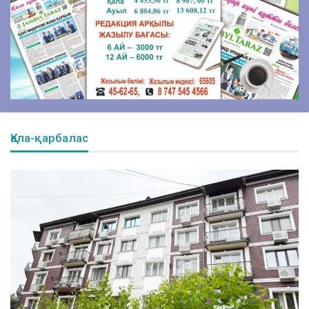
Aug 7, 2026
Сайлауалды күнтәртібі өңірлердің сұранысы негізінде
қалыптасып жатыр
Aug 7, 2026
Свыше 1900 ИИ-фильмов из более чем 90 стран
поступило на Astana AI Film Festival
Aug 7, 2026
Қала-қарбалас
Таза Қазақстанды өзіміз қалыптастырамыз
Aug 7, 2026
Таза Қазақстан – ел болашағы
Aug 7, 2026
МӘМС: Тараз нейрохирургтері бірегей операция
жасады
Aug 7, 2026
ТМД байқаушылар миссиясы өз жұмысын бастады