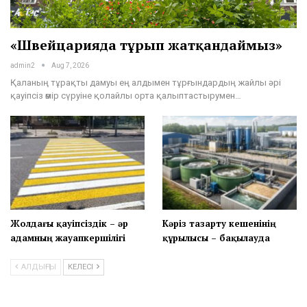
Aug 7, 2026
Адамзаттың алыбы
«Швейцарияда тұрып жатқандаймыз»
Aug 7, 2026
admin2
Aug 7, 2026
Қаланың тұрақты дамуы ең алдымен тұрғындардың жайлы әрі
Жақсы сөз жарым ырыс
қауіпсіз өмір сүруіне қолайлы орта қалыптастырумен…
Aug 7, 2026
Қызметке адал болу – көркем мінездің көрінісі
Aug 7, 2026
Кешірімділік — кеңдіктің белгісі
Aug 7, 2026
Қайтарылған активтер – ауыл тұрғындарының
Жолдағы қауіпсіздік – әр
Кәріз тазарту кешенінің
игілігіне: Мойынқұмда ауыз су жүйесі жаңғыртылуда
адамның жауапкершілігі
құрылысы – бақылауда
Aug 7, 2026
АЛДЫҢҒЫ
КЕЛЕСІ
Намаз – жүректің нұры
Aug 7, 2026