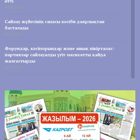
өтті
Aug 8, 2026
Сайлау жүйесінің сапасы кәсіби даярлықтан
басталады
Aug 8, 2026
Форумдар, кәсіпорындар және ашық пікірталас:
партиялар сайлауалды үгіт-насихатты қайда
жалғастырды
Aug 8, 2026
«Әділет» партиясы Таразда халық денсаулығын
нығайтуға бағытталған бастамаларын таныстырды
Aug 8, 2026
Өз сайлау учаскеңізді қалай оңай табуға болады?
Aug 7, 2026
Партиялар өңірлердегі сайлауалды жұмысын
жалғастырып жатыр