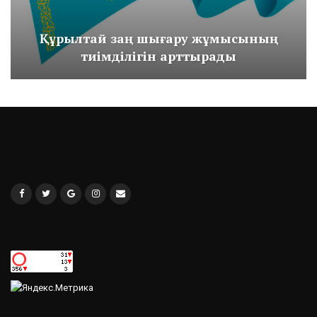
КӨБІРЕК ЖҮКТЕУ
Құрылтай заң шығару жұмысының
тиімділігін арттырады