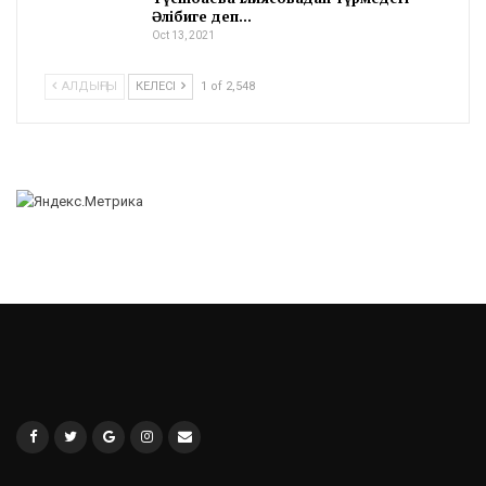
Әлібиге деп…
Oct 13, 2021
АЛДЫҢҒЫ
КЕЛЕСІ
1 of 2,548