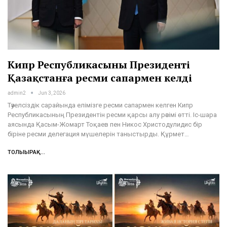
Кипр Республикасының Президенті
Қазақстанға ресми сапармен келді
admin2
Jun 3, 2026
Тәуелсіздік сарайында елімізге ресми сапармен келген Кипр
Республикасының Президентін ресми қарсы алу рәсімі өтті. Іс-шара
аясында Қасым-Жомарт Тоқаев пен Никос Христодулидис бір
біріне ресми делегация мүшелерін таныстырды. Құрмет…
ТОЛЫҒЫРАҚ...