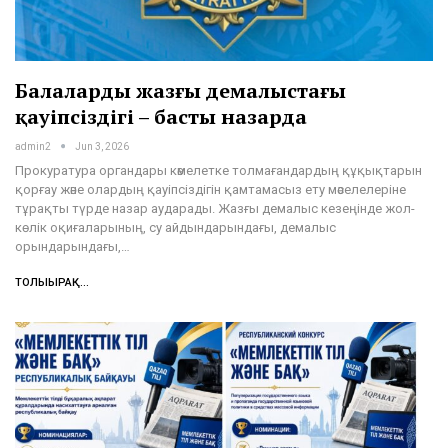
Балалардың жазғы демалыстағы
қауіпсіздігі – басты назарда
admin2
Jun 3, 2026
Прокуратура органдары кәмелетке толмағандардың құқықтарын
қорғау және олардың қауіпсіздігін қамтамасыз ету мәселелеріне
тұрақты түрде назар аударады. Жазғы демалыс кезеңінде жол-
көлік оқиғаларының, су айдындарындағы, демалыс
орындарындағы,…
ТОЛЫҒЫРАҚ...