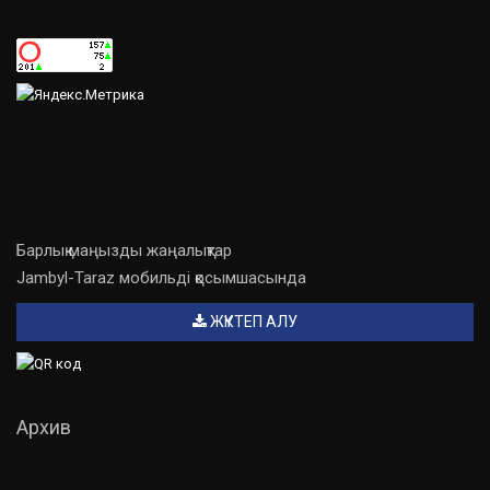
Барлық маңызды жаңалықтар
Jambyl-Taraz мобильді қосымшасында
ЖҮКТЕП АЛУ
Архив