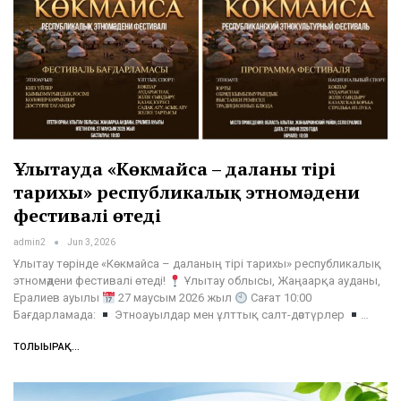
Ұлытауда «Көкмайса – даланың тірі
тарихы» республикалық этномәдени
фестивалі өтеді
admin2
Jun 3, 2026
Ұлытау төрінде «Көкмайса – даланың тірі тарихы» республикалық
этномәдени фестивалі өтеді!
Ұлытау облысы, Жаңаарқа ауданы,
Ералиев ауылы
27 маусым 2026 жыл
Сағат 10:00
Бағдарламада:
Этноауылдар мен ұлттық салт-дәстүрлер
…
ТОЛЫҒЫРАҚ...