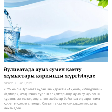
Әулиеатада ауыз сумен қамту
жұмыстары қарқынды жүргізілуде
admin2
Jun 3, 2026
2025 жылы Әулиеата ауданына қарасты «Ақжол», «Мичуринец»,
«Қайнар», «Родничок» тұрғын алқаптарында ауыз су жүйесінің
құрылысы толық аяқталып, жобалар бойынша оң сараптама
қорытындысы алынды. Қазіргі таңда нысандарды мердігер
мекемеден…