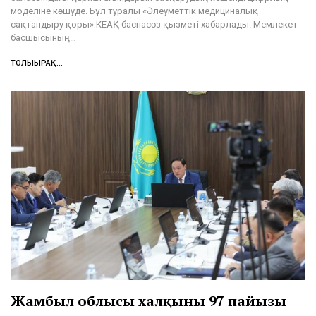
моделіне көшуде. Бұл туралы «Әлеуметтік медициналық
сақтандыру қоры» КЕАҚ баспасөз қызметі хабарлады. Мемлекет
басшысының…
ТОЛЫҒЫРАҚ...
Жамбыл облысы халқының 97 пайызы