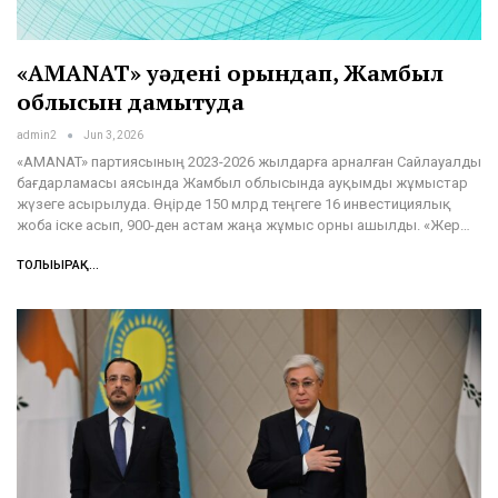
«AMANAT» уәдені орындап, Жамбыл
облысын дамытуда
admin2
Jun 3, 2026
«AMANAT» партиясының 2023-2026 жылдарға арналған Сайлауалды
бағдарламасы аясында Жамбыл облысында ауқымды жұмыстар
жүзеге асырылуда. Өңірде 150 млрд теңгеге 16 инвестициялық
жоба іске асып, 900-ден астам жаңа жұмыс орны ашылды. «Жер…
ТОЛЫҒЫРАҚ...