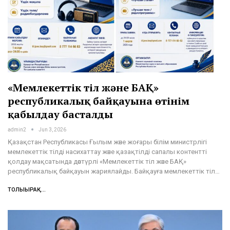
«Мемлекеттік тіл және БАҚ»
республикалық байқауына өтінім
қабылдау басталды
admin2
Jun 3, 2026
Қазақстан Республикасы Ғылым және жоғары білім министрлігі
мемлекеттік тілді насихаттау және қазақтілді сапалы контентті
қолдау мақсатында дәстүрлі «Мемлекеттік тіл және БАҚ»
республикалық байқауын жариялайды. Байқауға мемлекеттік тіл…
ТОЛЫҒЫРАҚ...