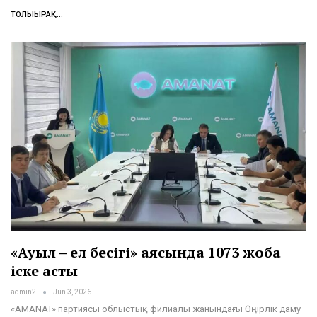
ТОЛЫҒЫРАҚ...
«Ауыл – ел бесігі» аясында 1073 жоба
іске асты
admin2
Jun 3, 2026
«AMANAT» партиясы облыстық филиалы жанындағы Өңірлік даму