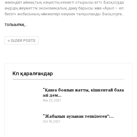
жөніндегі аймақтық кеңестің кезекті отырысы өтті. Басқосуда
өңірдің әлеуметтік экономикалық даму барысы және «Ауыл – ел
бесігі» жобасының нәтижелері кеңінен талқыланды. Басқосуға…
ТОЛЫҒЫРАҚ...
OLDER POSTS
Көп қаралғандар
“Қанға боялып жатты, кішкентай бала
әлі дем…
Nov 22, 2021
“Жабылып аузынан тепкілеген”:…
Oct 18, 2021