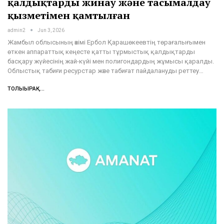
қалдықтарды жинау және тасымалдау
қызметімен қамтылған
admin2
Jun 3, 2026
Жамбыл облысының әкімі Ербол Қарашөкеевтің төрағалығымен
өткен аппараттық кеңесте қатты тұрмыстық қалдықтарды
басқару жүйесінің жай-күйі мен полигондардың жұмысы қаралды.
Облыстық табиғи ресурстар және табиғат пайдалануды реттеу…
ТОЛЫҒЫРАҚ...