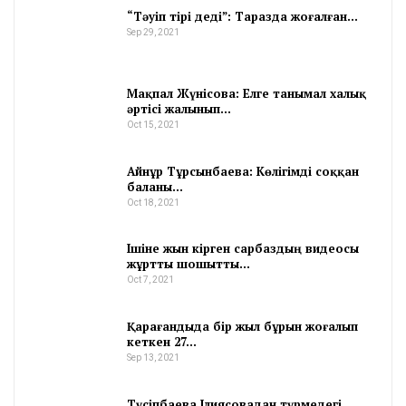
“Тәуіп тірі деді”: Таразда жоғалған…
Sep 29, 2021
Мақпал Жүнісова: Елге танымал халық
әртісі жалынып…
Oct 15, 2021
Айнұр Тұрсынбаева: Көлігімді соққан
баланы…
Oct 18, 2021
Ішіне жын кірген сарбаздың видеосы
жұртты шошытты…
Oct 7, 2021
Қарағандыда бір жыл бұрын жоғалып
кеткен 27…
Sep 13, 2021
Түсіпбаева Ілиясовадан түрмедегі