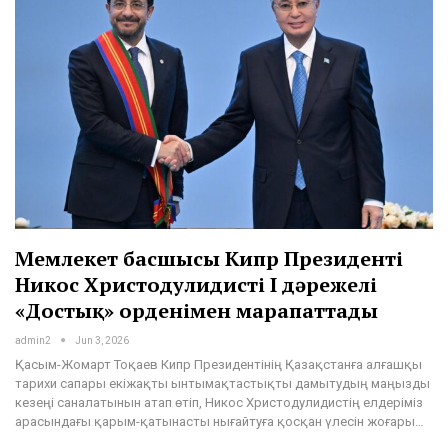
Мемлекет басшысы Кипр Президенті
Никос Христодулидисті І дәрежелі
«Достық» орденімен марапаттады
admin2
Jun 3, 2026
Қасым-Жомарт Тоқаев Кипр Президентінің Қазақстанға алғашқы
тарихи сапары екіжақты ынтымақтастықты дамытудың маңызды
кезеңі саналатынын атап өтіп, Никос Христодулидистің елдеріміз
арасындағы қарым-қатынасты нығайтуға қосқан үлесін жоғары…