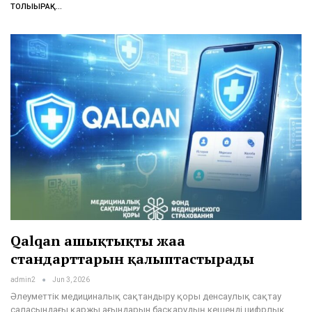
ТОЛЫҒЫРАҚ...
Qalqan ашықтықтың жаңа
стандарттарын қалыптастырады
admin2
Jun 3, 2026
Әлеуметтік медициналық сақтандыру қоры денсаулық сақтау
саласындағы қаржы ағындарын басқарудың кешенді цифрлық