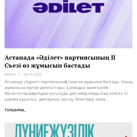
Астанада «Әділет» партиясының II
Съезі өз жұмысын бастады
admin2
Jun 14, 2026
Астанада «Әділет» партиясының II Съезі өз жұмысын бастады. Съезд
жұмысына партия делегаттары, қоғамдық және кәсіби
бірлестіктердің өкілдері қатысуда, деп хабарлайды baq-orda.kz. Іс-
шараға құрылыс, денсаулық сақтау, білім беру, көлік,…
ТОЛЫҒЫРАҚ...