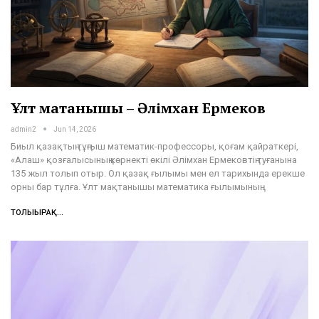
Ұлт мақтанышы – Әлімхан Ермеков
admin2
Jun 14, 2026
Биыл қазақтың тұңғыш математик-профессоры, қоғам қайраткері,
«Алаш» қозғалысының көрнекті өкілі Әлімхан Ермековтің туғанына
135 жыл толып отыр. Ол қазақ ғылымы мен ел тарихында ерекше
орны бар тұлға. Ұлт мақтанышы математика ғылымының…
ТОЛЫҒЫРАҚ...