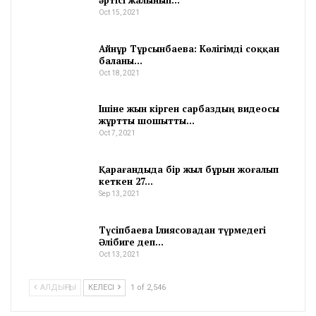
әртісі жалынып…
Oct 15, 2021
Айнұр Тұрсынбаева: Көлігімді соққан
баланы…
Oct 18, 2021
Ішіне жын кірген сарбаздың видеосы
жұртты шошытты…
Oct 7, 2021
Қарағандыда бір жыл бұрын жоғалып
кеткен 27…
Sep 13, 2021
Түсіпбаева Ілиясовадан түрмедегі
Әлібиге деп…
Oct 13, 2021
АЛДЫҢҒЫ
КЕЛЕСІ
1 of 2,546