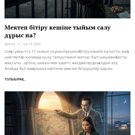
Мектеп бітіру кешіне тыйым салу
дұрыс па?
admin2
Jun 14, 2026
Соңғы уақытта 11-сынып оқушыларының бітіру кешіне қатысты жаңа
шектеулер қоғамда қызу талқыланып жатыр. Бұл шешімнің басты
мақсаты - артық шығын мен қауіпті жағдайлардың алдын алу.
Алайда бұл жаңалыққа көптеген мектеп бітірушілер қарсы…
ТОЛЫҒЫРАҚ...