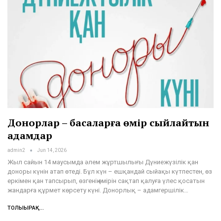
Донорлар – басқаларға өмір сыйлайтын
адамдар
admin2
Jun 14, 2026
Жыл сайын 14 маусымда әлем жұртшылығы Дүниежүзілік қан
доноры күнін атап өтеді. Бұл күн – ешқандай сыйақы күтпестен, өз
еркімен қан тапсырып, өзгенің өмірін сақтап қалуға үлес қосатын
жандарға құрмет көрсету күні. Донорлық – адамгершілік…
ТОЛЫҒЫРАҚ...