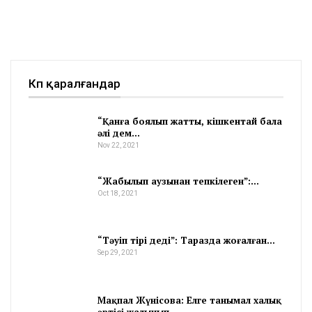
Көп қаралғандар
“Қанға боялып жатты, кішкентай бала
әлі дем…
Nov 22, 2021
“Жабылып аузынан тепкілеген”:…
Oct 18, 2021
“Тәуіп тірі деді”: Таразда жоғалған…
Sep 29, 2021
Мақпал Жүнісова: Елге танымал халық