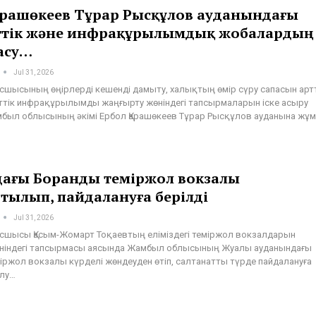
Қарашөкеев Тұрар Рысқұлов ауданындағы
ттік және инфрақұрылымдық жобалардың
асу…
Jul 31, 2026
сшысының өңірлерді кешенді дамыту, халықтың өмір сүру сапасын ар
ттік инфрақұрылымды жаңғырту жөніндегі тапсырмаларын іске асыру
был облысының әкімі Ербол Қарашөкеев Тұрар Рысқұлов ауданына жұ
ағы Боранды теміржол вокзалы
тылып, пайдалануға берілді
Jul 31, 2026
сшысы Қасым-Жомарт Тоқаевтың еліміздегі теміржол вокзалдарын
ніндегі тапсырмасы аясында Жамбыл облысының Жуалы ауданындағы
іржол вокзалы күрделі жөндеуден өтіп, салтанатты түрде пайдалануға
ылу…