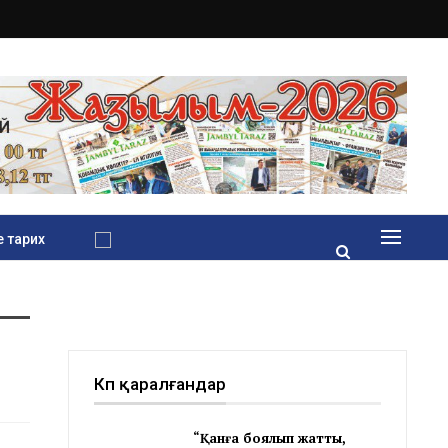
 тарих
Көп қаралғандар
“Қанға боялып жатты,