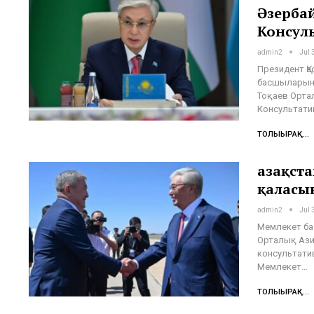
Әзерба
Консул
admin2
Jul 
Президент Қ
басшыларыны
Тоқаев Орта
Консультати
ТОЛЫҒЫРАҚ...
Қазақст
қаласы
admin2
Jul 
Мемлекет ба
Орталық Ази
консультати
Мемлекет…
ТОЛЫҒЫРАҚ...