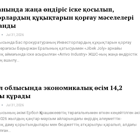
нында жаңа өндіріс іске қосылып,
орлардың құқықтарын қорғау мәселелері
анды
Jul 31, 2026
ысында Бас прокуратураның Инвесторлардың құқықтарын қорғау
 төрағасы Бауыржан Ералының қатысуымен «Jibek Joly» арнайы
 аймағында іске асырылған «Arrivo Industry» ЖШС-ның жаңа өндірістік
ың ашылу…
 облысында экономикалық өсім 14,2
ы құрады
Jul 31, 2026
сының әкімі Ербол Қарашөкеевтің төрағалығымен өткен кеңейтілген әкі
 2026 жылдың қаңтар-маусым айларындағы өңірдің әлеуметтік-
қ даму қорытындылары мен бюджеттің атқарылуы қаралып, алдағы
алған…