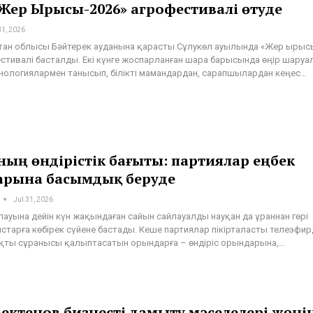
«Жер Ырысы-2026» агрофестивалі өтуде
31, 2026
стан облысы Бәйтерек ауданына қарасты Сұлукөл ауылында «Жер ырысы
естивалі басталды. Екі күнге жоспарланған шара барысында өңір шару
хнологиялармен танысып, білікті мамандардан, сарапшылардан кеңес…
ың өндірістік бағыты: партиялар еңбек
рына басымдық беруде
Jul 31, 2026
лауына дейін күн жақындаған сайын сайлауалды науқан да ұраннан гөрі
старға көбірек сүйене бастады. Кеше партиялар пікірталасты телеэфир
қты сұранысы қалыптасатын орындарға – өндіріс орындарына,…
ектенов бизнесті дамыту мәселелері жөні