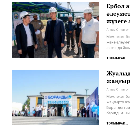
Ербол 
әлеуме
жүзеге 
Almaz Ormanov
Мемлекет ба
және әлеуме
аясында Жам
ТОЛЫҒЫРАҚ...
Жуалыд
жаңғыр
Almaz Ormanov
Мемлекет ба
жаңғырту жө
Боранды тем
берілді. Аш
ТОЛЫҒЫРАҚ...