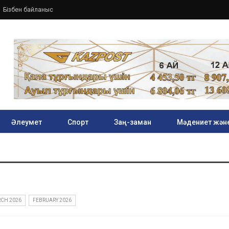
Бізбен байланыс
Әлеумет
Спорт
Заң-заман
Мәдениет және
CH 2026
FEBRUARY 2026