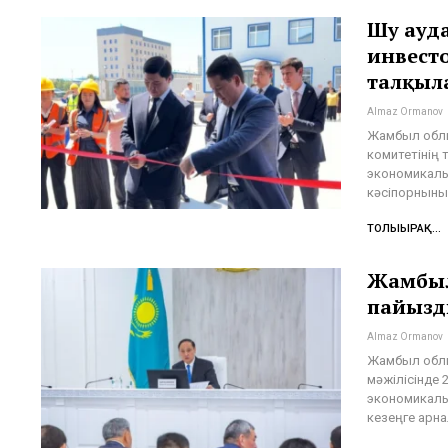
Шу ауда
инвест
талқыл
Almaz Ormanov
Жамбыл обл
комитетінің
экономикалық
кәсіпорнын
ТОЛЫҒЫРАҚ...
Жамбыл
пайызд
Almaz Ormanov
Жамбыл облы
мәжілісінде
экономикалы
кезеңге арн