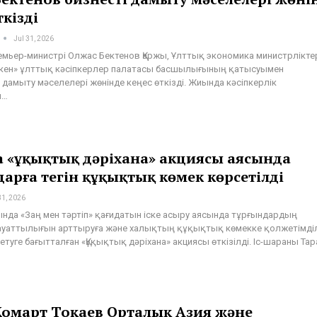
ткізді
Jul 31, 2026
емьер-министрі Олжас Бектенов Қаржы, Ұлттық экономика министрлікте
кен» ұлттық кәсіпкерлер палатасы басшылығының қатысуымен
і дамыту мәселелері жөнінде кеңес өткізді. Жиында кәсіпкерлік
ы…
 «Құқықтық дәріхана» акциясы аясында
арға тегін құқықтық көмек көрсетілді
31, 2026
ында «Заң мен тәртіп» қағидатын іске асыру аясында тұрғындардың
уаттылығын арттыруға және халықтың құқықтық көмекке қолжетімділ
туге бағытталған «Құқықтық дәріхана» акциясы өткізілді. Іс-шараны Та
Жомарт Тоқаев Орталық Азия және