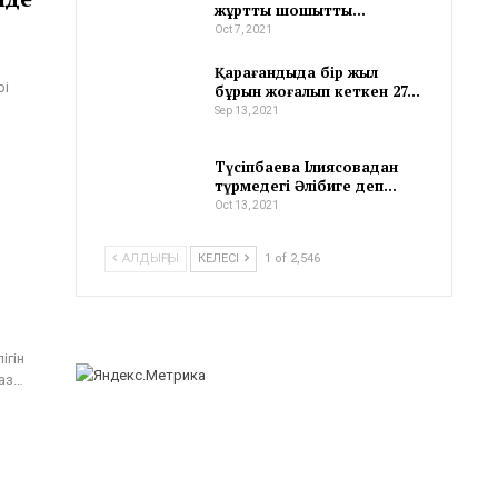
жұртты шошытты…
Oct 7, 2021
Қарағандыда бір жыл
рі
бұрын жоғалып кеткен 27…
Sep 13, 2021
Түсіпбаева Ілиясовадан
түрмедегі Әлібиге деп…
Oct 13, 2021
АЛДЫҢҒЫ
КЕЛЕСІ
1 of 2,546
ігін
раз…