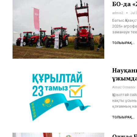
БҚО-да 
admin2
Jul 
Батыс Қазақ
2026» агроф
заманауи те
ТОЛЫҒЫРАҚ...
Науқанн
ұжымда
Almaz Ormanov
Құрылтай сай
нақты ұсыны
қоғамның на
ТОЛЫҒЫРАҚ...
Олжас Б