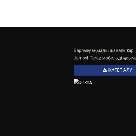
Барлық маңызды жаңалықтар
Jambyl-Taraz мобильді қосы
ЖҮКТЕП АЛУ