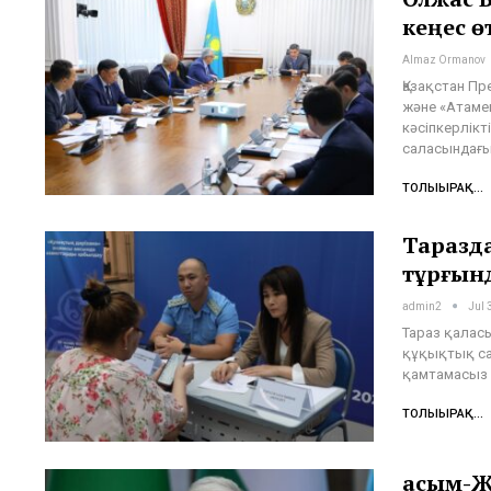
кеңес ө
Almaz Ormanov
Қазақстан Пр
және «Атаме
кәсіпкерлікт
саласындағ
ТОЛЫҒЫРАҚ...
Таразда
тұрғынд
admin2
Jul 
Тараз қалас
құқықтық са
қамтамасыз е
ТОЛЫҒЫРАҚ...
Қасым-