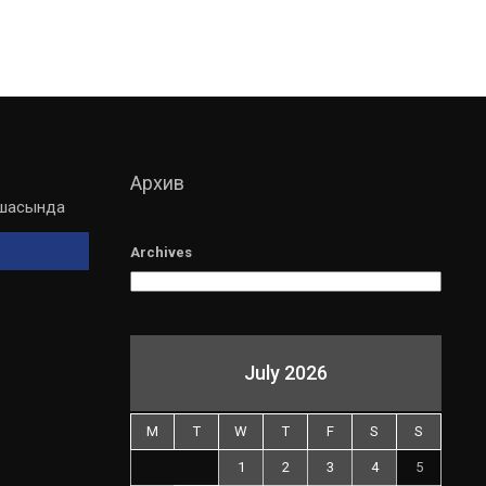
Архив
мшасында
Archives
July 2026
M
T
W
T
F
S
S
1
2
3
4
5