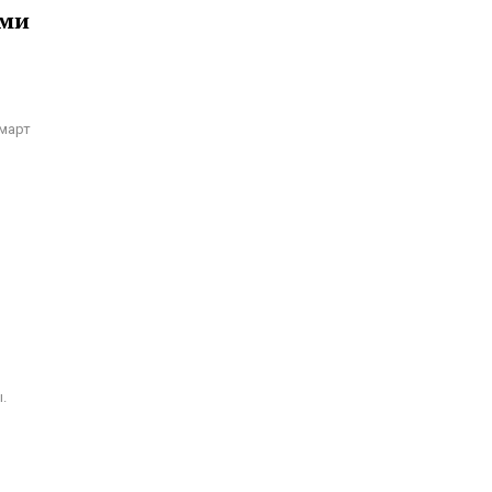
сми
март
.