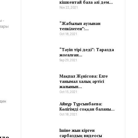
кішкентай бала әлі дем…
Nov 22, 2021
 -
“Жабылып аузынан
алары
тепкілеген”:…
Oct 18, 2021
“Тәуіп тірі деді”: Таразда
жоғалған…
Sep 29, 2021
Мақпал Жүнісова: Елге
танымал халық әртісі
жалынып…
Oct 15, 2021
ден
Айнұр Тұрсынбаева:
Көлігімді соққан баланы…
Oct 18, 2021
Ішіне жын кірген
сарбаздың видеосы
нде