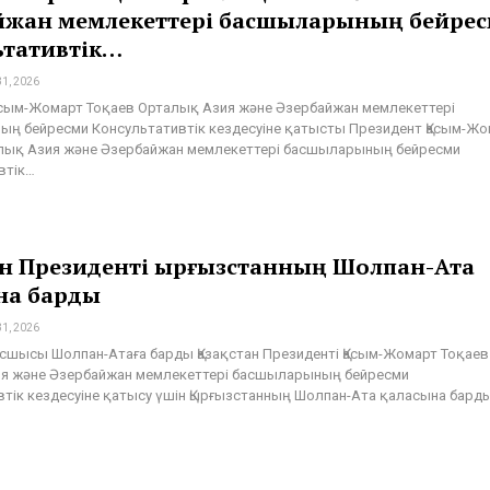
йжан мемлекеттері басшыларының бейре
ьтативтік…
31, 2026
асым-Жомарт Тоқаев Орталық Азия және Әзербайжан мемлекеттері
ң бейресми Консультативтік кездесуіне қатысты Президент Қасым-Жо
лық Азия және Әзербайжан мемлекеттері басшыларының бейресми
втік…
ан Президенті Қырғызстанның Шолпан-Ата
на барды
31, 2026
сшысы Шолпан-Атаға барды Қазақстан Президенті Қасым-Жомарт Тоқаев
я және Әзербайжан мемлекеттері басшыларының бейресми
втік кездесуіне қатысу үшін Қырғызстанның Шолпан-Ата қаласына барды