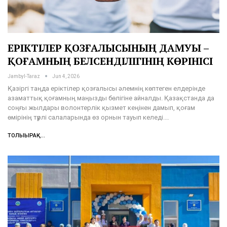
ЕРІКТІЛЕР ҚОЗҒАЛЫСЫНЫҢ ДАМУЫ –
ҚОҒАМНЫҢ БЕЛСЕНДІЛІГІНІҢ КӨРІНІСІ
Jambyl-Taraz
Jun 4, 2026
Қазіргі таңда еріктілер қозғалысы әлемнің көптеген елдерінде
азаматтық қоғамның маңызды бөлігіне айналды. Қазақстанда да
соңғы жылдары волонтерлік қызмет кеңінен дамып, қоғам
өмірінің түрлі салаларында өз орнын тауып келеді.…
ТОЛЫҒЫРАҚ...