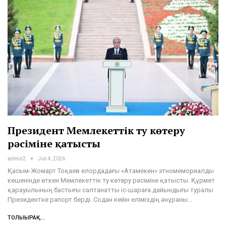
Президент Мемлекеттік ту көтеру
рәсіміне қатысты
admin2
Jun 4, 2026
Қасым-Жомарт Тоқаев елордадағы «Атамекен» этномемориалды
кешенінде өткен Мемлекеттік ту көтеру рәсіміне қатысты. Құрмет
қарауылының бастығы салтанатты іс-шараға дайындығы туралы
Президентке рапорт берді. Содан кейін еліміздің әнұраны…
ТОЛЫҒЫРАҚ...