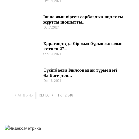
Oct 18, 2021
Ішіне жын кірген сарбаздың видеосы
жұртты шошытты…
Oct 7, 2021
Қарағандыда бір жыл бұрын жоғалып
кеткен 27…
Sep 13, 2021
Түсіпбаева Ілиясовадан түрмедегі
Әлібиге деп…
Oct 13, 2021
АЛДЫҢҒЫ
КЕЛЕСІ
1 of 2,548