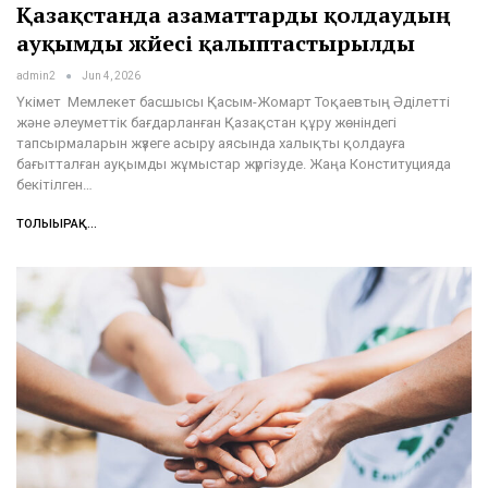
Қазақстанда азаматтарды қолдаудың
ауқымды жүйесі қалыптастырылды
admin2
Jun 4, 2026
Үкімет Мемлекет басшысы Қасым-Жомарт Тоқаевтың Әділетті
және әлеуметтік бағдарланған Қазақстан құру жөніндегі
тапсырмаларын жүзеге асыру аясында халықты қолдауға
бағытталған ауқымды жұмыстар жүргізуде. Жаңа Конституцияда
бекітілген…
ТОЛЫҒЫРАҚ...