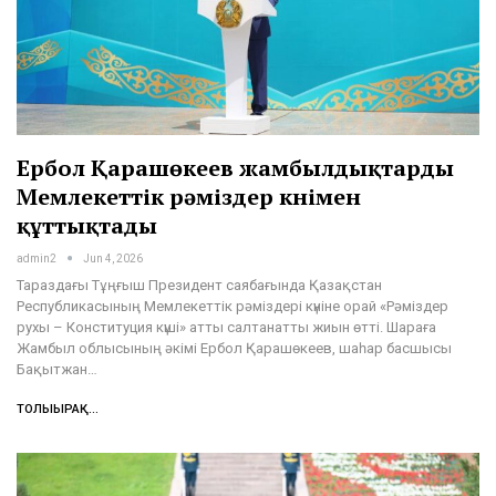
Ербол Қарашөкеев жамбылдықтарды
Мемлекеттік рәміздер күнімен
құттықтады
admin2
Jun 4, 2026
Тараздағы Тұңғыш Президент саябағында Қазақстан
Республикасының Мемлекеттік рәміздері күніне орай «Рәміздер
рухы – Конституция күші» атты салтанатты жиын өтті. Шараға
Жамбыл облысының әкімі Ербол Қарашөкеев, шаһар басшысы
Бақытжан…
ТОЛЫҒЫРАҚ...