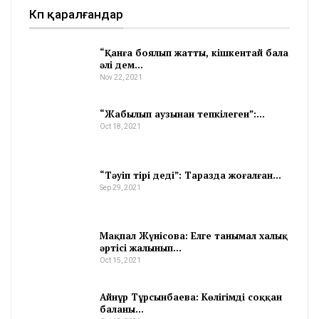
Көп қаралғандар
“Қанға боялып жатты, кішкентай бала
әлі дем…
Nov 22, 2021
“Жабылып аузынан тепкілеген”:…
Oct 18, 2021
“Тәуіп тірі деді”: Таразда жоғалған…
Sep 29, 2021
Мақпал Жүнісова: Елге танымал халық
әртісі жалынып…
Oct 15, 2021
Айнұр Тұрсынбаева: Көлігімді соққан
баланы…