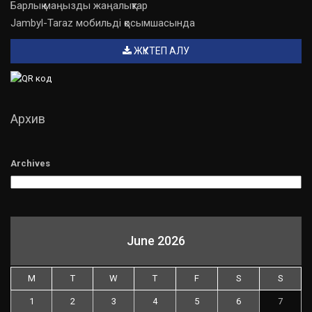
Барлық маңызды жаңалықтар
Jambyl-Taraz мобильді қосымшасында
ЖҮКТЕП АЛУ
Архив
Archives
June 2026
M
T
W
T
F
S
S
1
2
3
4
5
6
7