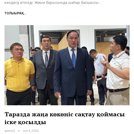
кездесу өткізді. Жиын барысында шаһар басшысы…
ТОЛЫҒЫРАҚ...
Таразда жаңа көкөніс сақтау қоймасы
іске қосылды
admin2
Jun 4, 2026