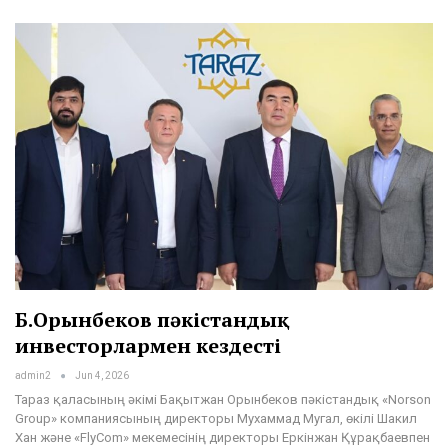
Б.Орынбеков пәкістандық
инвесторлармен кездесті
admin2
Jun 4, 2026
Тараз қаласының әкімі Бақытжан Орынбеков пәкістандық «Norson
Group» компаниясының директоры Мухаммад Мугал, өкілі Шакил
Хан және «FlyCom» мекемесінің директоры Еркінжан Құрақбаевпен