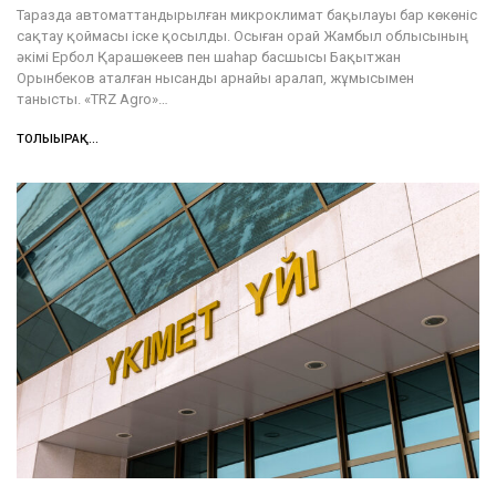
Таразда автоматтандырылған микроклимат бақылауы бар көкөніс
сақтау қоймасы іске қосылды. Осыған орай Жамбыл облысының
әкімі Ербол Қарашөкеев пен шаһар басшысы Бақытжан
Орынбеков аталған нысанды арнайы аралап, жұмысымен
танысты. «TRZ Agro»…
ТОЛЫҒЫРАҚ...