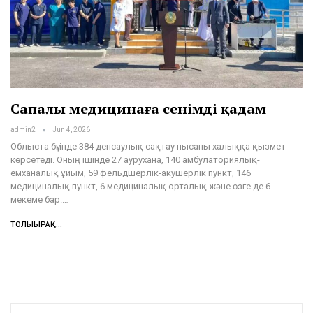
Сапалы медицинаға сенімді қадам
admin2
Jun 4, 2026
Облыста бүгінде 384 денсаулық сақтау нысаны халыққа қызмет
көрсетеді. Оның ішінде 27 аурухана, 140 амбулаториялық-
емханалық ұйым, 59 фельдшерлік-акушерлік пункт, 146
медициналық пункт, 6 медициналық орталық және өзге де 6
мекеме бар.…
ТОЛЫҒЫРАҚ...