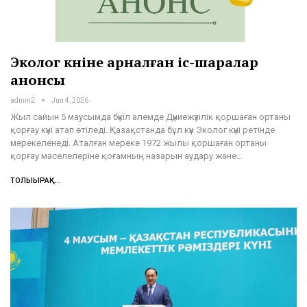
Эколог күніне арналған іс-шаралар
анонсы
admin2
Jun 4, 2026
Жыл сайын 5 маусымда бүкіл әлемде Дүниежүзілік қоршаған ортаны
қорғау күні атап өтіледі. Қазақстанда бұл күн Эколог күні ретінде
мерекеленеді. Аталған мереке 1972 жылы қоршаған ортаны
қорғау мәселелеріне қоғамның назарын аудару және…
ТОЛЫҒЫРАҚ...