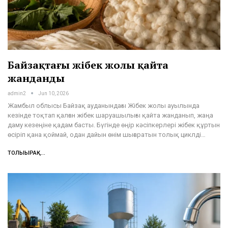
Байзақтағы жібек жолы қайта
жанданды
admin2
Jun 10, 2026
Жамбыл облысы Байзақ ауданындағы Жібек жолы ауылында
кезінде тоқтап қалған жібек шаруашылығы қайта жанданып, жаңа
даму кезеңіне қадам басты. Бүгінде өңір кәсіпкерлері жібек құртын
өсіріп қана қоймай, одан дайын өнім шығаратын толық циклді…
ТОЛЫҒЫРАҚ...