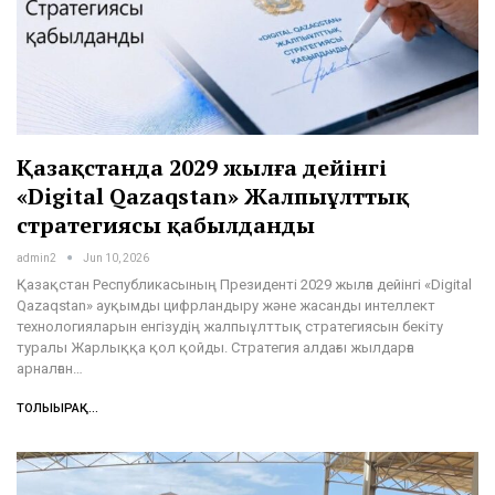
Қазақстанда 2029 жылға дейінгі
«Digital Qazaqstan» Жалпыұлттық
стратегиясы қабылданды
admin2
Jun 10, 2026
Қазақстан Республикасының Президенті 2029 жылға дейінгі «Digital
Qazaqstan» ауқымды цифрландыру және жасанды интеллект
технологияларын енгізудің жалпыұлттық стратегиясын бекіту
туралы Жарлыққа қол қойды. Стратегия алдағы жылдарға
арналған…
ТОЛЫҒЫРАҚ...