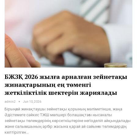
БЖЗҚ 2026 жылға арналған зейнетақы
жинақтарының ең төменгі
жеткіліктілік шектерін жариялады
admin2
Jun 10, 2026
Бірыңғай жинақтаушы зейнетақы қорының мәліметінше, жаңа
Әдістемеге сәйкес ТЖШ мөлшері болашақтағы нысаналы
зейнетақы төлемдерінің көрсеткіштеріне негізделіп айқындалады
және салымшының әрбір жасына қарай ай сайынғы төлемдердің
келтірілген…