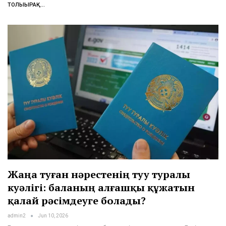
ТОЛЫҒЫРАҚ...
Жаңа туған нәрестенің туу туралы
куәлігі: баланың алғашқы құжатын
қалай рәсімдеуге болады?
admin2
Jun 10, 2026