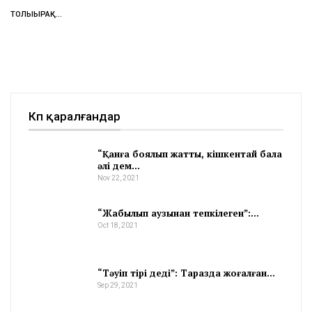
ТОЛЫҒЫРАҚ...
Көп қаралғандар
“Қанға боялып жатты, кішкентай бала
әлі дем…
Nov 22, 2021
“Жабылып аузынан тепкілеген”:…
Oct 18, 2021
“Тәуіп тірі деді”: Таразда жоғалған…
Sep 29, 2021