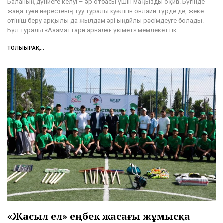
Баланың дүниеге келуі – әр отбасы үшін маңызды оқиға. Бүгінде
жаңа туған нәрестенің туу туралы куәлігін онлайн түрде де, жеке
өтініш беру арқылы да жылдам әрі ыңғайлы рәсімдеуге болады.
Бұл туралы «Азаматтарға арналған үкімет» мемлекеттік…
ТОЛЫҒЫРАҚ...
«Жасыл ел» еңбек жасағы жұмысқа