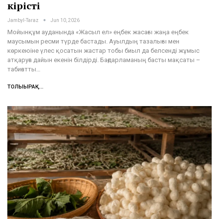
кірісті
Jambyl-Taraz
Jun 10, 2026
Мойынқұм ауданында «Жасыл ел» еңбек жасағы жаңа еңбек
маусымын ресми түрде бастады. Ауылдың тазалығы мен
көркеюіне үлес қосатын жастар тобы биыл да белсенді жұмыс
атқаруға дайын екенін білдірді. Бағдарламаның басты мақсаты –
табиғатты…
ТОЛЫҒЫРАҚ...