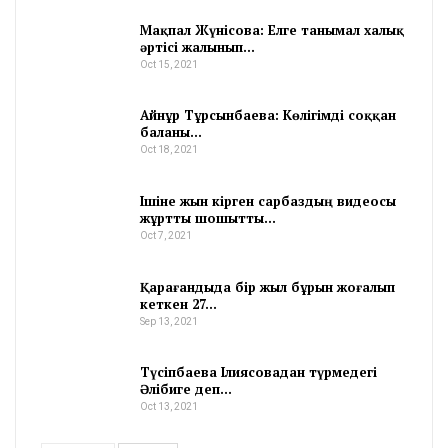
Мақпал Жүнісова: Елге танымал халық
әртісі жалынып…
Oct 15, 2021
Айнұр Тұрсынбаева: Көлігімді соққан
баланы…
Oct 18, 2021
Ішіне жын кірген сарбаздың видеосы
жұртты шошытты…
Oct 7, 2021
Қарағандыда бір жыл бұрын жоғалып
кеткен 27…
Sep 13, 2021
Түсіпбаева Ілиясовадан түрмедегі
Әлібиге деп…
Oct 13, 2021