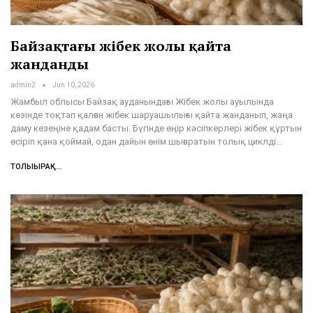
Байзақтағы жібек жолы қайта
жанданды
admin2
Jun 10, 2026
Жамбыл облысы Байзақ ауданындағы Жібек жолы ауылында
кезінде тоқтап қалған жібек шаруашылығы қайта жанданып, жаңа
даму кезеңіне қадам басты. Бүгінде өңір кәсіпкерлері жібек құртын
өсіріп қана қоймай, одан дайын өнім шығаратын толық циклді…
ТОЛЫҒЫРАҚ...