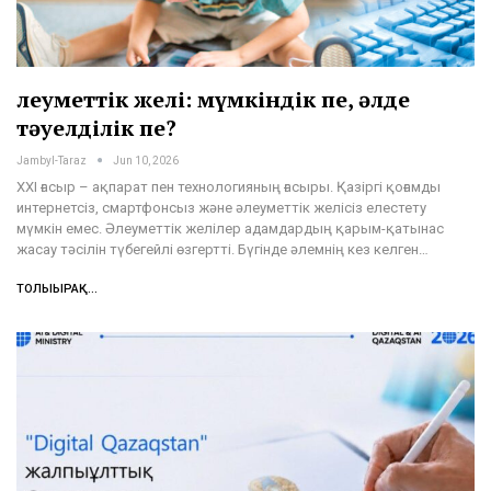
Әлеуметтік желі: мүмкіндік пе, әлде
тәуелділік пе?
Jambyl-Taraz
Jun 10, 2026
XXI ғасыр – ақпарат пен технологияның ғасыры. Қазіргі қоғамды
интернетсіз, смартфонсыз және әлеуметтік желісіз елестету
мүмкін емес. Әлеуметтік желілер адамдардың қарым-қатынас
жасау тәсілін түбегейлі өзгертті. Бүгінде әлемнің кез келген…
ТОЛЫҒЫРАҚ...