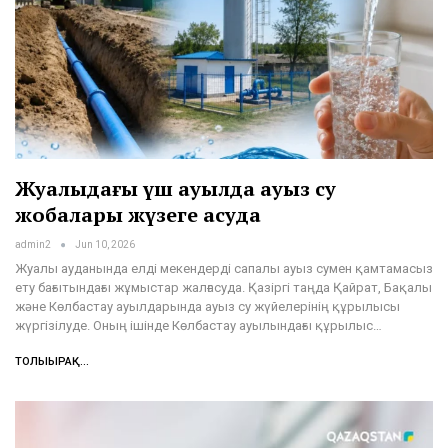
Жуалыдағы үш ауылда ауыз су
жобалары жүзеге асуда
admin2
Jun 10, 2026
Жуалы ауданында елді мекендерді сапалы ауыз сумен қамтамасыз
ету бағытындағы жұмыстар жалғасуда. Қазіргі таңда Қайрат, Бақалы
және Көлбастау ауылдарында ауыз су жүйелерінің құрылысы
жүргізілуде. Оның ішінде Көлбастау ауылындағы құрылыс…
ТОЛЫҒЫРАҚ...