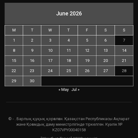
June 2026
M
T
W
T
F
S
S
1
2
3
4
5
6
7
8
9
10
11
12
13
14
15
16
17
18
19
20
21
22
23
24
25
26
27
28
29
30
« May
Jul »
© - . Барлық құқық қорғалған. Қазақстан Республикасы Ақпарат
және Қоғамдық даму министрлігінде тіркелген. Куәлік №
KZ07VPY00040158