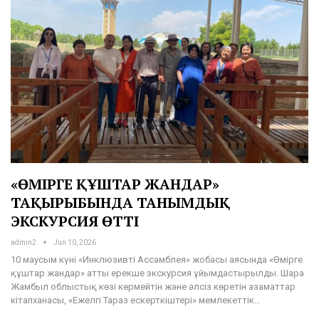
«ӨМІРГЕ ҚҰШТАР ЖАНДАР»
ТАҚЫРЫБЫНДА ТАНЫМДЫҚ
ЭКСКУРСИЯ ӨТТІ
admin2
Jun 10, 2026
10 маусым күні «Инклюзивті Ассамблея» жобасы аясында «Өмірге
құштар жандар» атты ерекше экскурсия ұйымдастырылды. Шара
Жамбыл облыстық көзі көрмейтін және әлсіз көретін азаматтар
кітапханасы, «Ежелгі Тараз ескерткіштері» мемлекеттік…