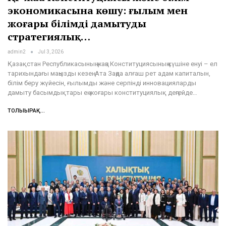
экономикасына көшу: ғылым мен
жоғары білімді дамытудың
стратегиялық…
admin2
Jul 3, 2026
Қазақстан Республикасының жаңа Конституциясының күшіне енуі – ел
тарихындағы маңызды кезең. Ата Заңда алғаш рет адам капиталын,
білім беру жүйесін, ғылымды және серпінді инновацияларды
дамыту басымдықтары ең жоғары конституциялық деңгейде…
ТОЛЫҒЫРАҚ...