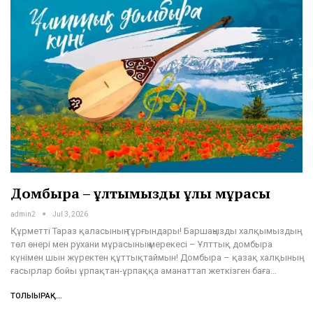
Домбыра – ұлтымыздың ұлы мұрасы
admin2
Jul 3, 2026
Құрметті Тараз қаласының тұрғындары! Баршаңызды халқымыздың
төл өнері мен рухани мұрасының мерекесі – Ұлттық домбыра
күнімен шын жүректен құттықтаймын! Домбыра – қазақ халқының
ғасырлар бойы ұрпақтан-ұрпаққа аманаттап жеткізген баға…
ТОЛЫҒЫРАҚ...