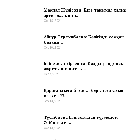
Мақпал Жүнісова: Елге танымал халық
әртісі жалынып…
Oct 15, 2021
Айнұр Тұрсынбаева: Көлігімді соққан
баланы…
Oct 18, 2021
Ішіне жын кірген сарбаздың видеосы
жұртты шошытты…
Oct 7, 2021
Қарағандыда бір жыл бұрын жоғалып
кеткен 27…
Sep 13, 2021
Түсіпбаева Ілиясовадан түрмедегі
Әлібиге деп…
Oct 13, 2021