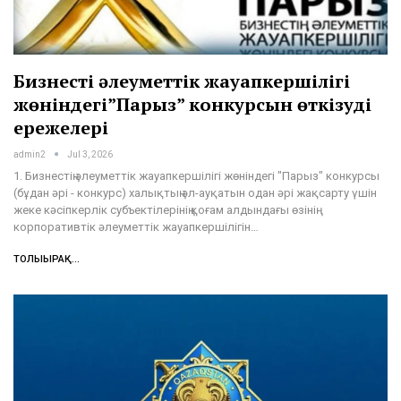
Бизнестің әлеуметтік жауапкершілігі
жөніндегі”Парыз” конкурсын өткізудің
ережелері
admin2
Jul 3, 2026
1. Бизнестің әлеуметтік жауапкершілігі жөніндегі "Парыз" конкурсы
(бұдан әрі - конкурс) халықтың әл-ауқатын одан әрі жақсарту үшін
жеке кәсіпкерлік субъектілерінің қоғам алдындағы өзінің
корпоративтік әлеуметтік жауапкершілігін…
ТОЛЫҒЫРАҚ...