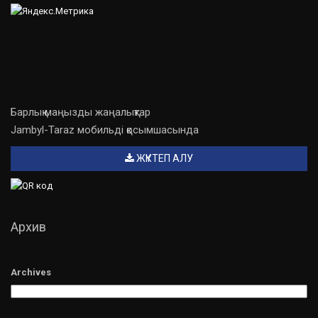
Барлық маңызды жаңалықтар
Jambyl-Taraz мобильді қосымшасында
ЖҮКТЕП АЛУ
Архив
Archives