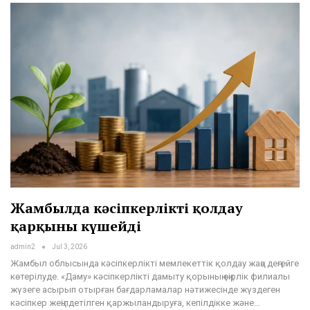
Жамбылда кәсіпкерлікті қолдау
қарқыны күшейді
admin2
Jul 3, 2026
Жамбыл облысында кәсіпкерлікті мемлекеттік қолдау жаңа деңгейге
көтерілуде. «Даму» кәсіпкерлікті дамыту қорының өңірлік филиалы
жүзеге асырып отырған бағдарламалар нәтижесінде жүздеген
кәсіпкер жеңілдетілген қаржыландыруға, кепілдікке және…