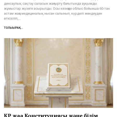
денсаулық сақтау саласын жаңғырту бағытында ауқымды
жұмыстар жүзеге асырылды. Осы кезеңде облыс бойынша 60-тан
астам жаңа медициналық нысан салынып, күрделі жөндеуден
өткізіліп,…
ТОЛЫҒЫРАҚ...
ҚР жаңа Конституциясы және білім