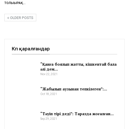
ТОЛЫҒЫРАҚ...
OLDER POSTS
Көп қаралғандар
“Қанға боялып жатты, кішкентай бала
әлі дем…
Nov 22, 2021
“Жабылып аузынан тепкілеген”:…
Oct 18, 2021
“Тәуіп тірі деді”: Таразда жоғалған…
Sep 29, 2021