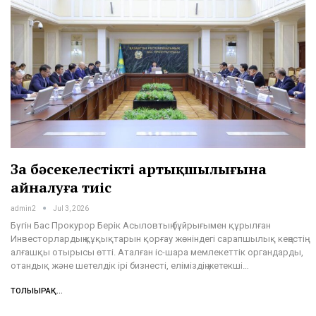
Заң бәсекелестіктің артықшылығына
айналуға тиіс
admin2
Jul 3, 2026
Бүгін Бас Прокурор Берік Асыловтың бұйрығымен құрылған
Инвесторлардың құқықтарын қорғау жөніндегі сарапшылық кеңестің
алғашқы отырысы өтті. Аталған іс-шара мемлекеттік органдарды,
отандық және шетелдік ірі бизнесті, еліміздің жетекші…
ТОЛЫҒЫРАҚ...