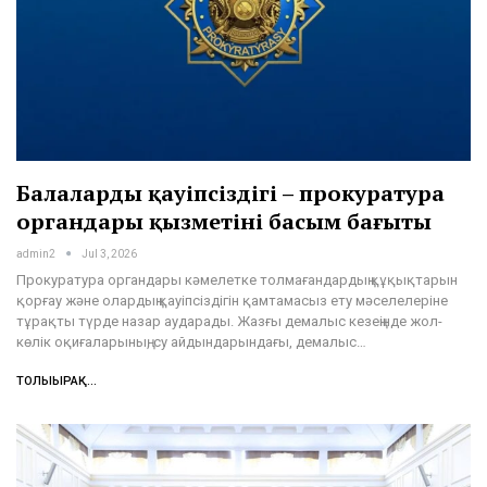
Балалардың қауіпсіздігі – прокуратура
органдары қызметінің басым бағыты
admin2
Jul 3, 2026
Прокуратура органдары кәмелетке толмағандардың құқықтарын
қорғау және олардың қауіпсіздігін қамтамасыз ету мәселелеріне
тұрақты түрде назар аударады. Жазғы демалыс кезеңінде жол-
көлік оқиғаларының, су айдындарындағы, демалыс…
ТОЛЫҒЫРАҚ...