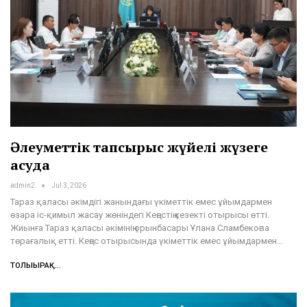
Әлеуметтік тапсырыс жүйелі жүзеге
асуда
admin2
Jul 3, 2026
Тараз қаласы әкімдігі жанындағы үкіметтік емес ұйымдармен
өзара іс-қимыл жасау жөніндегі Кеңестің кезекті отырысы өтті.
Жиынға Тараз қаласы әкімінің орынбасары Ұлана Сламбекова
төрағалық етті. Кеңес отырысында үкіметтік емес ұйымдармен…
ТОЛЫҒЫРАҚ...