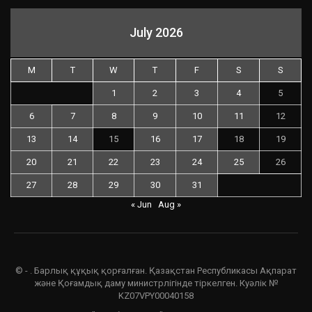
July 2026
M
T
W
T
F
S
S
1
2
3
4
5
6
7
8
9
10
11
12
13
14
15
16
17
18
19
20
21
22
23
24
25
26
27
28
29
30
31
« Jun
Aug »
© - . Барлық құқық қорғалған. Қазақстан Республикасы Ақпарат
және Қоғамдық даму министрлігінде тіркелген. Куәлік №
KZ07VPY00040158