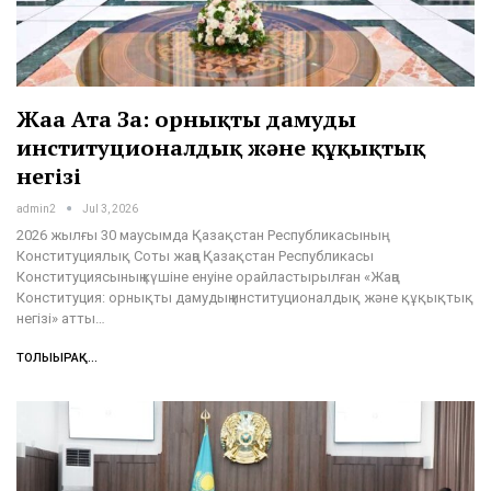
Жаңа Ата Заң: орнықты дамудың
институционалдық және құқықтық
негізі
admin2
Jul 3, 2026
2026 жылғы 30 маусымда Қазақстан Республикасының
Конституциялық Соты жаңа Қазақстан Республикасы
Конституциясының күшіне енуіне орайластырылған «Жаңа
Конституция: орнықты дамудың институционалдық және құқықтық
негізі» атты…
ТОЛЫҒЫРАҚ...