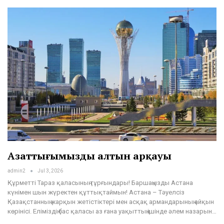
Азаттығымыздың алтын арқауы
admin2
Jul 3, 2026
Құрметті Тараз қаласының тұрғындары! Баршаңызды Астана
күнімен шын жүректен құттықтаймын! Астана – Тәуелсіз
Қазақстанның жарқын жетістіктері мен асқақ армандарының айқын
көрінісі. Еліміздің бас қаласы аз ғана уақыттың ішінде әлем назарын…