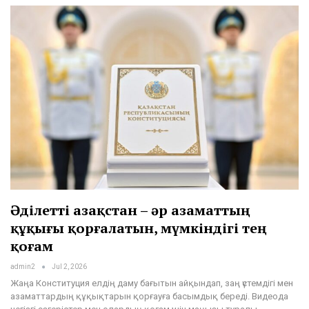
Әділетті Қазақстан – әр азаматтың
құқығы қорғалатын, мүмкіндігі тең
қоғам
admin2
Jul 2, 2026
Жаңа Конституция елдің даму бағытын айқындап, заң үстемдігі мен
азаматтардың құқықтарын қорғауға басымдық береді. Видеода