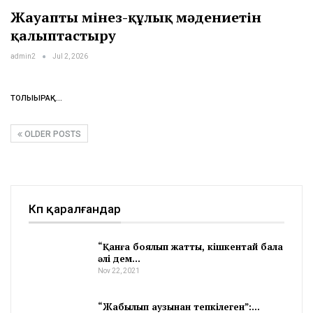
Жауапты мінез-құлық мәдениетін
қалыптастыру
admin2
Jul 2, 2026
ТОЛЫҒЫРАҚ...
OLDER POSTS
Көп қаралғандар
“Қанға боялып жатты, кішкентай бала
әлі дем…
Nov 22, 2021
“Жабылып аузынан тепкілеген”:…