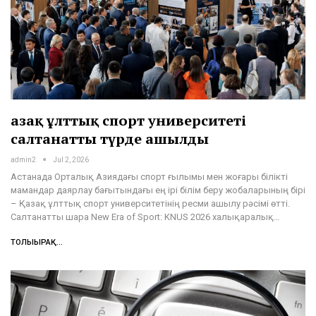
Қазақ ұлттық спорт университеті
салтанатты түрде ашылды
admin2
Jul 2, 2026
Астанада Орталық Азиядағы спорт ғылымы мен жоғары білікті
мамандар даярлау бағытындағы ең ірі білім беру жобаларының бірі
– Қазақ ұлттық спорт университетінің ресми ашылу рәсімі өтті.
Салтанатты шара New Era of Sport: KNUS 2026 халықаралық…
ТОЛЫҒЫРАҚ...