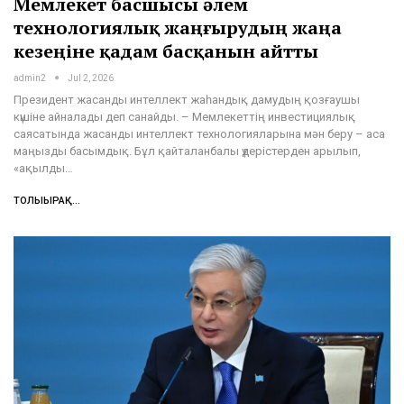
Мемлекет басшысы әлем
технологиялық жаңғырудың жаңа
кезеңіне қадам басқанын айтты
admin2
Jul 2, 2026
Президент жасанды интеллект жаһандық дамудың қозғаушы
күшіне айналады деп санайды. – Мемлекеттің инвестициялық
саясатында жасанды интеллект технологияларына мән беру – аса
маңызды басымдық. Бұл қайталанбалы үдерістерден арылып,
«ақылды…
ТОЛЫҒЫРАҚ...