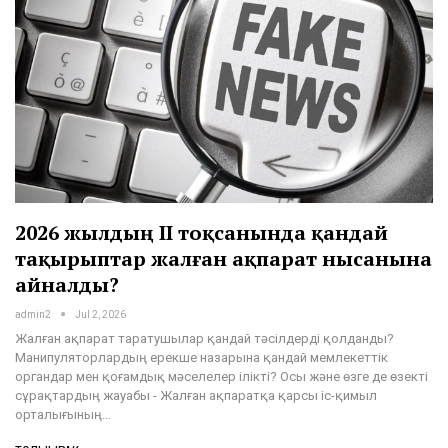
2026 жылдың ІІ тоқсанында қандай
тақырыптар жалған ақпарат нысанына
айналды?
admin2
Jul 2, 2026
Жалған ақпарат таратушылар қандай тәсілдерді қолданды?
Манипуляторлардың ерекше назарына қандай мемлекеттік
органдар мен қоғамдық мәселелер ілікті? Осы және өзге де өзекті
сұрақтардың жауабы - Жалған ақпаратқа қарсы іс-қимыл
орталығының…