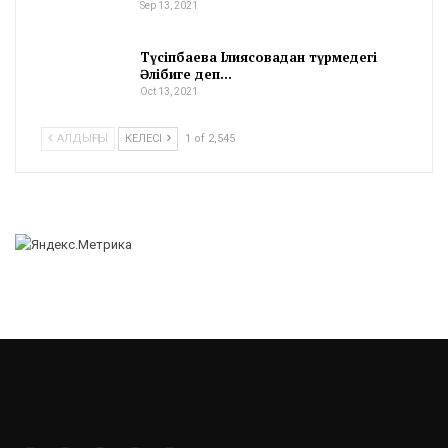
Sep 13, 2021
Түсіпбаева Ілиясовадан түрмедегі
Әлібиге деп…
Oct 13, 2021
АЛДЫҢҒЫ
КЕЛЕСІ
1 of 2,545