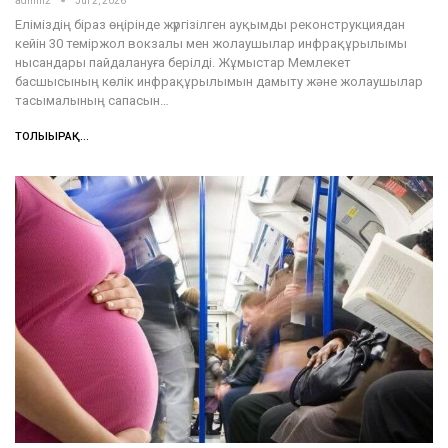
admin2
Jul 2, 2026
Еліміздің біраз өңірінде жүргізілген ауқымды реконструкциядан
кейін 30 теміржол вокзалы мен жолаушылар инфрақұрылымы
нысандары пайдалануға берілді. Жұмыстар Мемлекет
басшысының көлік инфрақұрылымын дамыту және жолаушылар
тасымалының сапасын…
ТОЛЫҒЫРАҚ...