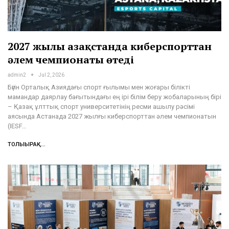
2027 жылы Қазақстанда киберспорттан
әлем чемпионаты өтеді
admin2
Jul 2, 2026
Бүгін Орталық Азиядағы спорт ғылымы мен жоғары білікті
мамандар даярлау бағытындағы ең ірі білім беру жобаларының бірі
– Қазақ ұлттық спорт университетінің ресми ашылу рәсімі
аясында Астанада 2027 жылғы киберспорттан әлем чемпионатын
(IESF…
ТОЛЫҒЫРАҚ...