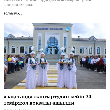
негізгі өзгерістер мен олардың қоғам үшін маңызы туралы
қысқаша айтылады.
ТОЛЫҒЫРАҚ...
Қазақстанда жаңғыртудан кейін 30
теміржол вокзалы ашылды