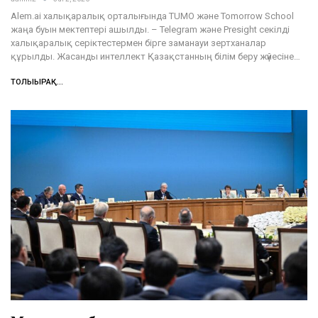
Alem.ai халықаралық орталығында TUMO және Tomorrow School
жаңа буын мектептері ашылды. – Telegram және Presight секілді
халықаралық серіктестермен бірге заманауи зертханалар
құрылды. Жасанды интеллект Қазақстанның білім беру жүйесіне…
ТОЛЫҒЫРАҚ...