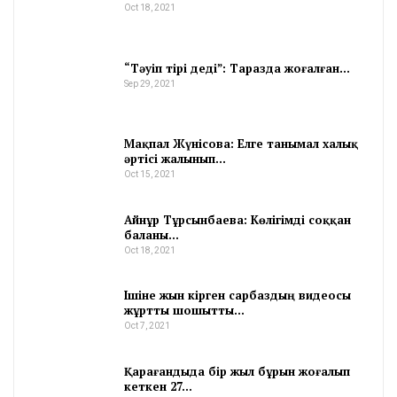
Oct 18, 2021
“Тәуіп тірі деді”: Таразда жоғалған…
Sep 29, 2021
Мақпал Жүнісова: Елге танымал халық
әртісі жалынып…
Oct 15, 2021
Айнұр Тұрсынбаева: Көлігімді соққан
баланы…
Oct 18, 2021
Ішіне жын кірген сарбаздың видеосы
жұртты шошытты…
Oct 7, 2021
Қарағандыда бір жыл бұрын жоғалып
кеткен 27…