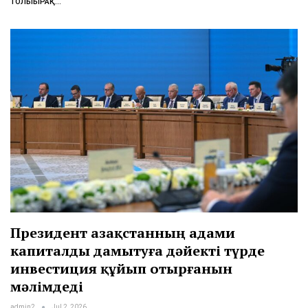
ТОЛЫҒЫРАҚ...
Президент Қазақстанның адами
капиталды дамытуға дәйекті түрде
инвестиция құйып отырғанын
мәлімдеді
admin2
Jul 2, 2026