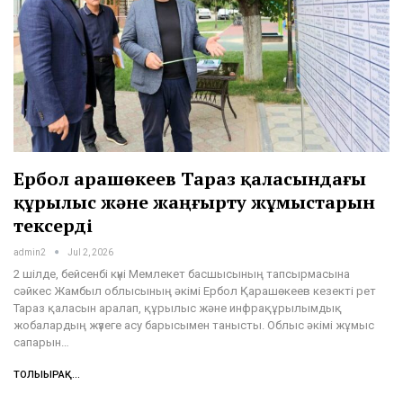
Ербол Қарашөкеев Тараз қаласындағы
құрылыс және жаңғырту жұмыстарын
тексерді
admin2
Jul 2, 2026
2 шілде, бейсенбі күні Мемлекет басшысының тапсырмасына
сәйкес Жамбыл облысының әкімі Ербол Қарашөкеев кезекті рет
Тараз қаласын аралап, құрылыс және инфрақұрылымдық
жобалардың жүзеге асу барысымен танысты. Облыс әкімі жұмыс
сапарын…
ТОЛЫҒЫРАҚ...