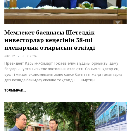
Мемлекет басшысы Шетелдік
инвесторлар кеңесінің 38-ші
пленарлық отырысын өткізді
admin2
Jul 2, 2026
Президент Қасым-Жомарт Тоқаев еліміз ұдайы орнықты даму
бағдарын ұстанып келе жатқанын атап өтті. Сонымен қатар ең
әуелгі міндет экономиканы және саяси бағытты жаңа талаптарға
дер кезінде бейімдеу екеніне тоқталды. – Сыртқы…
ТОЛЫҒЫРАҚ...