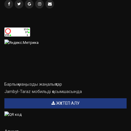
Барлық маңызды жаңалықтар
Jambyl-Taraz мобильді қосымшасында
ЖҮКТЕП АЛУ