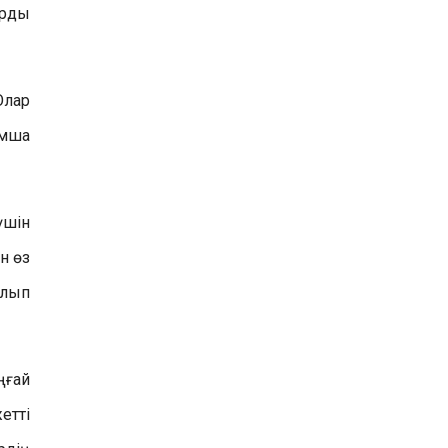
арды
Олар
ымша
үшін
н өз
олып
ңғай
етті