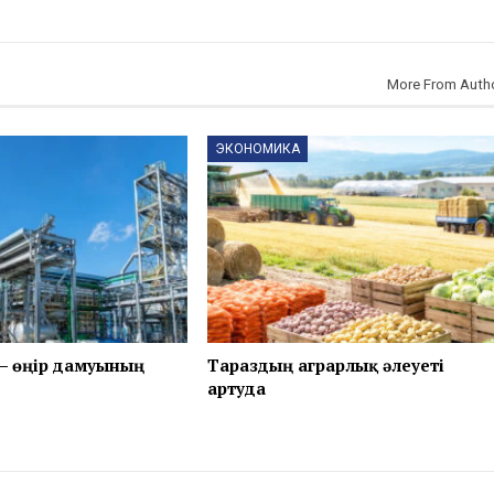
More From Auth
ЭКОНОМИКА
– өңір дамуының
Тараздың аграрлық әлеуеті
артуда