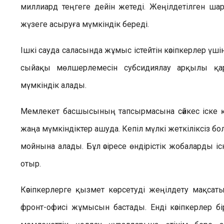
миллиард теңгеге дейін жетеді. Жеңілдетілген ша
жүзеге асыруға мүмкіндік береді.
Ішкі сауда саласында жұмыс істейтін кәсіпкерлер үші
сыйақы мөлшерлемесін субсидиялау арқылы қа
мүмкіндік алады.
Мемлекет басшысының тапсырмасына сәйкес іске қо
жаңа мүмкіндіктер ашуда. Кепіл мүлкі жеткіліксіз бо
мойнына алады. Бұл әсіресе өндірістік жобаларды і
отыр.
Кәсіпкерлерге қызмет көрсетуді жеңілдету мақсат
фронт-офисі жұмысын бастады. Енді кәсіпкерлер б