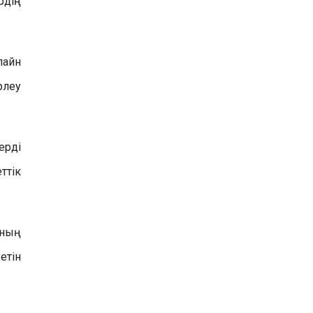
рдің
лайн
рлеу
ерді
ттік
аның
етін