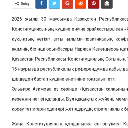
Бөлісу
2026 жылғы 30 маусымда Қазақстан Республикас
Конституциясының күшіне енуіне орайластырылған 
құқықтық негізі» атты ғылыми-практикалық кон
әкімінің бірінші орынбасары Нұржан Календеров қат
Қазақстан Республикасы Конституциялық Сотының 
15 наурызда республикалық референдумда қабылдан
шілдеден бастап күшіне енетініне тоқталып өтті.
Эльвира Азимова өз сөзінде «Қазақстан халқының
кезеңнің негізі қаланды. Бұл құқықтық жүйені, ме
қорғау тетіктерін одан әрі жетілдірудің стратегиялық 
Жаңа Конституцияның қолданысқа енгізілуімен Ко