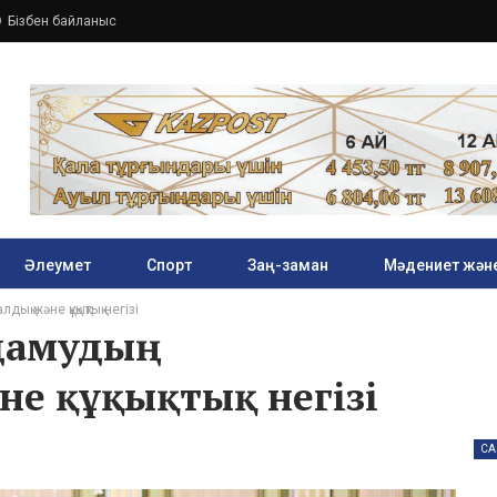
Бізбен байланыс
Әлеумет
Спорт
Заң-заман
Мәдениет және
қ және құқықтық негізі
дамудың
е құқықтық негізі
СА