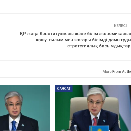
КЕЛЕСІ
ҚР жаңа Конституциясы және білім экономикасы
көшу: ғылым мен жоғары білімді дамытуд
стратегиялық басымдықта
More From Auth
САЯСАТ