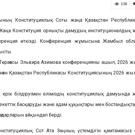
138
ының Конституциялық Соты жаңа Қазақстан Республи
«Жаңа Конституция: орнықты дамудың институционалдық 
ференция өткізді. Конференция жұмысына Жамбыл об
ысты.
Төрағасы
Эльвира Азимова конференцияны ашып, 2026 ж
ған Қазақстан Республикасы Конституциясының 2026 жыл
 ерік білдіруімен еліміздің конституциялық дамуында 
млекеттік басқаруды және адам құқықтары мен бостандықт
бағдарларын айқындап берді.
нституциялық Сот Ата Заңның үстемдігін қамтамасыз е