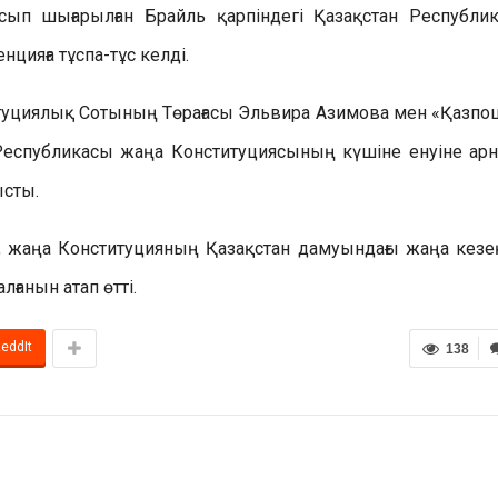
сып шығарылған Брайль қарпіндегі Қазақстан Республи
ияға тұспа-тұс келді.
туциялық Сотының Төрағасы Эльвира Азимова мен «Қазпо
Республикасы жаңа Конституциясының күшіне енуіне ар
ысты.
жаңа Конституцияның Қазақстан дамуындағы жаңа кезе
ғанын атап өтті.
eddIt
138