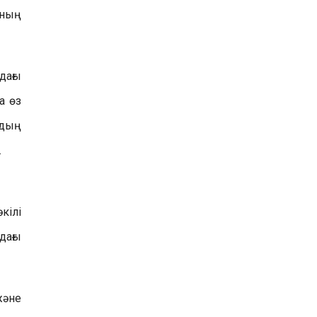
ының
дағы
а өз
рдың
.
кілі
дағы
және