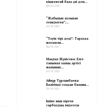
кішкентай бала әлі дем…
Nov 22, 2021
“Жабылып аузынан
тепкілеген”:…
Oct 18, 2021
“Тәуіп тірі деді”: Таразда
жоғалған…
Sep 29, 2021
Мақпал Жүнісова: Елге
танымал халық әртісі
жалынып…
Oct 15, 2021
Айнұр Тұрсынбаева:
Көлігімді соққан баланы…
Oct 18, 2021
Ішіне жын кірген
сарбаздың видеосы