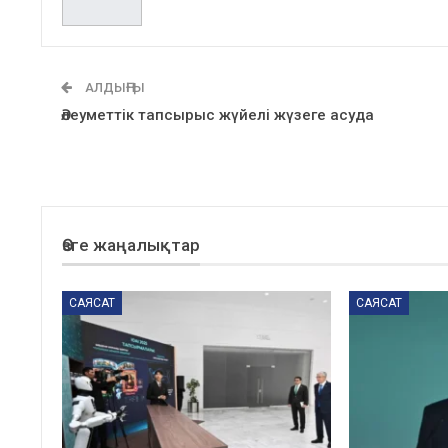
АЛДЫҢҒЫ
Әлеуметтік тапсырыс жүйелі жүзеге асуда
Өзге жаңалықтар
САЯСАТ
САЯСАТ