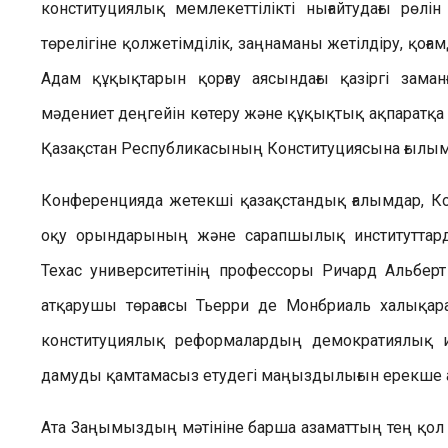
конституциялық мемлекеттілікті нығайтудағы рөл
төрелігіне қолжетімділік, заңнаманы жетілдіру, қоғ
Адам құқықтарын қорғау аясындағы қазіргі зама
мәдениет деңгейін көтеру және құқықтық ақпаратқа қ
Қазақстан Республикасының Конституциясына ғылым
Конференцияда жетекші қазақстандық ғалымдар, К
оқу орындарының және сарапшылық институттарды
Техас университетінің профессоры Ричард Альбер
атқарушы төрағасы Тьерри де Монбриаль халықара
конституциялық реформалардың демократиялық ин
дамуды қамтамасыз етудегі маңыздылығын ерекше ат
Ата Заңымыздың мәтініне барша азаматтың тең қол ж