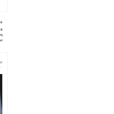
на
ың
ры
or