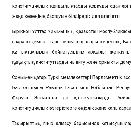
конституциялық құндылықтарды қорғауды одан әрі 
жаңа кезеңінің бастауын білдіреді» деп атап өтті.
Біріккен Ұлттар Ұйымының Қазақстан Республикасын
өзара іс-қимыл және сенім шаралары кеңесінің Б
құттықтауларын бейнетүсірілім арқылы жеткізіп
құқықтық институттарды нығайту және орнықты даму
Сонымен қатар, Түркі мемлекеттері Парламенттік а
Бас хатшысы Рамиль Гасан мен Өзбекстан Респуб
Феруза Эшматова да қатысушыларды бейнетү
конституциялық өзгерістерге өңірлік және халықарал
Тақырыптық пікір алмасу барысында қатысушыла