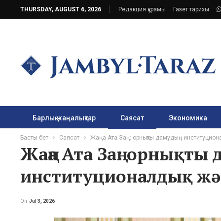
THURSDAY, AUGUST 6, 2026
Редакция құрамы
Газет тарихы
Барлық жаңалықтар
Саясат
Экономика
Басты бет
Саясат
Жаңа Ата Заң: орнықты дамудың институционалды
Жаңа Ата Заң: орнықты 
институционалдық жән
On
Jul 3, 2026