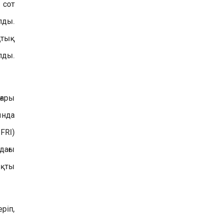
 сот
лды.
қтық
лды.
ғары
ында
FRI)
дағы
ықты
ріп,