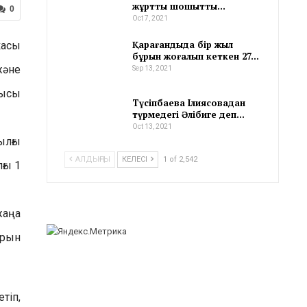
жұртты шошытты…
0
Oct 7, 2021
Қарағандыда бір жыл
касы
бұрын жоғалып кеткен 27…
және
Sep 13, 2021
лысы
Түсіпбаева Ілиясовадан
түрмедегі Әлібиге деп…
Oct 13, 2021
ылғы
АЛДЫҢҒЫ
КЕЛЕСІ
1 of 2,542
ғы 1
жаңа
арын
тіп,