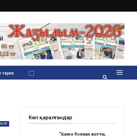
 тарих
Көп қаралғандар
ЯСАТ
“Қанға боялып жатты,