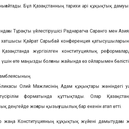
нығайтады. Бұл Қазақстанның тарихи әрі құқықтық даму
дағы Тұрақты үйлестірушісі Раднарагча Саранго мен Азия
ас хатшысы Қайрат Сарыбай конференция қатысушыларын
, Қазақстанда жүргізілген конституциялық реформала
 үшін өте маңызды болғаны жайында өз ойларымен бөлісті
ссамблеясының
ликасы Олий Мажлисінің Адам құқықтары жөніндегі уә
сірілім форматында құттықтады. Олар Қазақстан
ық деңгейде жоғары қызығушылық бар екенін атап өтті.
р жаңа Конституцияның құқықтық жүйені дамытудағы 