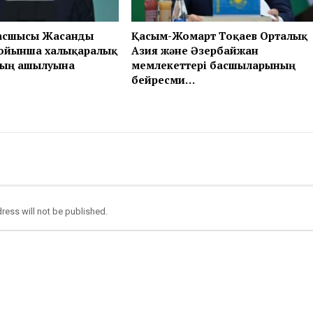
асшысы Жасанды
Қасым-Жомарт Тоқаев Орталық
бойынша халықаралық
Азия және Әзербайжан
ың ашылуына
мемлекеттері басшыларының
бейресми…
ress will not be published.