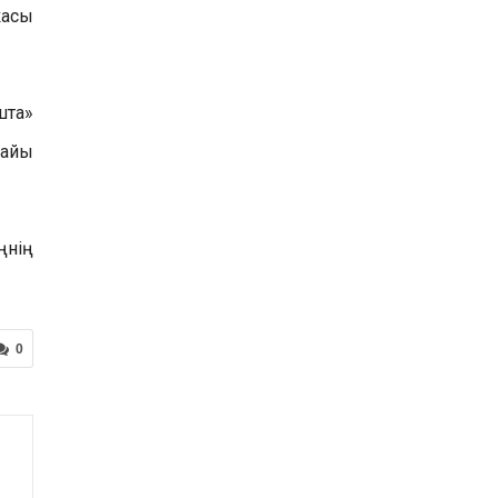
касы
шта»
найы
ңнің
0