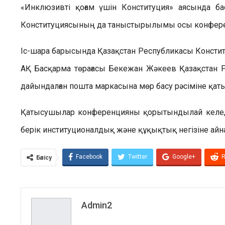
«Инклюзивті қоғам үшін Конституция» аясында ба
Конституциясының да таныстырылымы осы конференц
Іс-шара барысында Қазақстан Республикасы Консти
АҚ Басқарма төрағасы Бекежан Жәкеев Қазақстан 
дайындалған пошта маркасына мөр басу рәсіміне қат
Қатысушылар конференцияны қорытындылай келе, 
берік институционалдық және құқықтық негізіне айнал
Facebook
Twitter
Google+
R
Бөлісу
Admin2