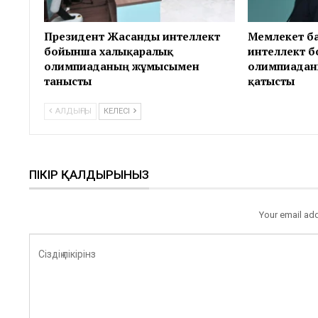
Президент Жасанды интеллект
Мемлекет б
бойынша халықаралық
интеллект 
олимпиаданың жұмысымен
олимпиадан
танысты
қатысты
АЛДЫҢҒЫ
КЕЛЕСІ
ПІКІР ҚАЛДЫРЫНЫЗ
Your email add