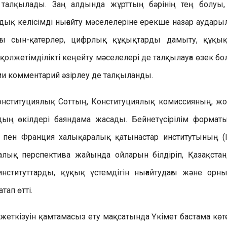
ін талқылады. Заң алдында жұрттың бәрінің тең болуы,
амдық келісімді нығайту мәселелеріне ерекше назар аудары
нғы сын-қатерлер, цифрлық құқықтарды дамыту, құқы
олжетімділікті кеңейту мәселелері де талқылауға өзек бо
и комментарий әзірлеу де талқыланды.
онституциялық Соттың, Конституциялық комиссияның, жо
ң өкілдері баяндама жасады. Бейнетүсірілім формат
т пен Франция халықаралық қатынастар институтының (I
лық перспектива жайында ойларын білдіріп, Қазақстан
ституттарды, құқық үстемдігін нығайтудағы және орн
ап өтті.
еткізуін қамтамасыз ету мақсатында Үкімет бастама көте