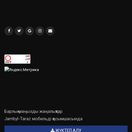
Барлық маңызды жаңалықтар
Jambyl-Taraz мобильді қосымшасында
ЖҮКТЕП АЛУ