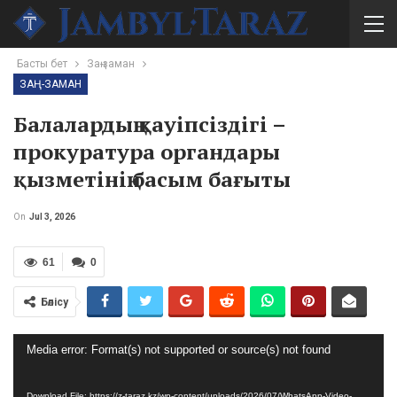
Басты бет
Заң-заман
ЗАҢ-ЗАМАН
Балалардың қауіпсіздігі –
прокуратура органдары
қызметінің басым бағыты
On
Jul 3, 2026
61
0
Бөлісу
Video
Media error: Format(s) not supported or source(s) not found
Player
Download File: https://z-taraz.kz/wp-content/uploads/2026/07/WhatsApp-Video-