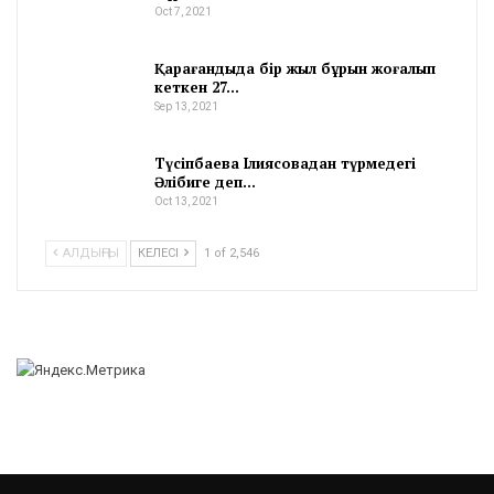
Oct 7, 2021
Қарағандыда бір жыл бұрын жоғалып
кеткен 27…
Sep 13, 2021
Түсіпбаева Ілиясовадан түрмедегі
Әлібиге деп…
Oct 13, 2021
АЛДЫҢҒЫ
КЕЛЕСІ
1 of 2,546