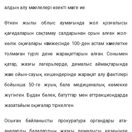
алдын алу мәселелері өзекті мәнге ие.
Өткен жылы облыс аумағында жол қозғалысы
қағидаларын сақтамау салдарынан орын алған жол-
көлік оқиғалары нәтижесінде 100-ден астам кәмелетке
толмаған түрлі дене жарақаттарын алған. Сонымен
қатар, жазғы лагерьлерде, демалыс аймақтарында
және ойын-сауық кешендерінде жарақат алу фактілері
бойынша 50-ге жуық бала медициналық көмекке
жүгінген. Бұдан бөлек, батуттар мен аттракциондарда
жазатайым оқиғалар тіркелген.
Осыған байланысты прокуратура органдары ата-
аналарды балалардың жазғы демалысы кезеңінде