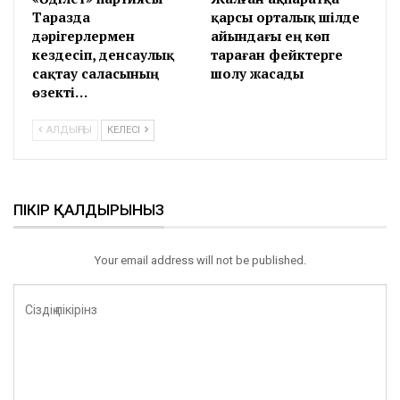
Таразда
қарсы орталық шілде
дәрігерлермен
айындағы ең көп
кездесіп, денсаулық
тараған фейктерге
сақтау саласының
шолу жасады
өзекті…
АЛДЫҢҒЫ
КЕЛЕСІ
ПІКІР ҚАЛДЫРЫНЫЗ
Your email address will not be published.