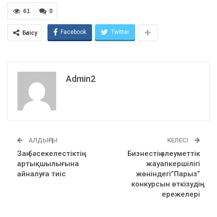
61
0
Facebook
Twitter
Бөлісу
Admin2
АЛДЫҢҒЫ
КЕЛЕСІ
Заң бәсекелестіктің
Бизнестің әлеуметтік
артықшылығына
жауапкершілігі
айналуға тиіс
жөніндегі”Парыз”
конкурсын өткізудің
ережелері