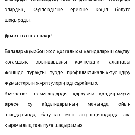
олардың қауіпсіздігіне ерекше көңіл бөлуге
шақырады.
Құрметті ата-аналар!
Балаларыңызбен жол қозғалысы қағидаларын сақтау,
қоғамдық орындардағы қауіпсіздік талаптары
жөнінде тұрақты түрде профилактикалық-түсіндіру
жұмыстарын жүргізулеріңізді сұраймыз.
Кәмелетке толмағандарды қараусыз қалдырмауға,
әсіресе су айдындарының маңында, ойын
алаңдарында, батуттар мен аттракциондарда аса
қырағылық танытуға шақырамыз.