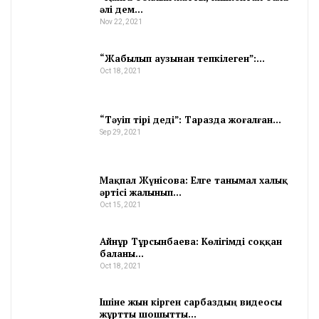
әлі дем…
Nov 22, 2021
“Жабылып аузынан тепкілеген”:…
Oct 18, 2021
“Тәуіп тірі деді”: Таразда жоғалған…
Sep 29, 2021
Мақпал Жүнісова: Елге танымал халық
әртісі жалынып…
Oct 15, 2021
Айнұр Тұрсынбаева: Көлігімді соққан
баланы…
Oct 18, 2021
Ішіне жын кірген сарбаздың видеосы
жұртты шошытты…