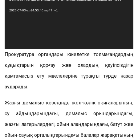
2026-07-03-at-14.53.46.mp4?_=1
Прокуратура органдары кәмелетке толмағандардың
құқықтарын қорғау және олардың қауіпсіздігін
қамтамасыз ету мәселелеріне тұрақты түрде назар
аударады.
Жазғы демалыс кезеңінде жол-көлік оқиғаларының,
су айдындарындағы, демалыс орындарындағы,
жазғы лагерьлердегі, ойын алаңдарындағы, батут және
ойын-сауық орталықтарындағы балалар жарақатының