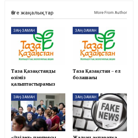
Өзге жаңалықтар
More From Author
ЗАҢ-ЗАМАН
ЗАҢ-ЗАМАН
Таза Қазақстанды
Таза Қазақстан – ел
өзіміз
болашағы
қалыптастырамыз
ЗАҢ-ЗАМАН
ЗАҢ-ЗАМАН
«Әділет» партиясы
Жалған ақпаратқа