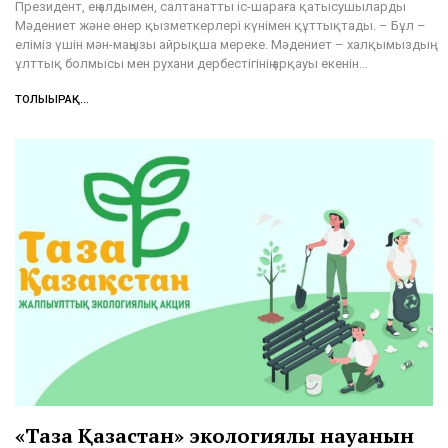
Президент, ең алдымен, салтанатты іс-шараға қатысушыларды
Мәдениет және өнер қызметкерлері күнімен құттықтады. – Бұл –
еліміз үшін мән-маңызы айрықша мереке. Мәдениет – халқымыздың
ұлттық болмысы мен рухани дербестігінің арқауы екенін…
ТОЛЫҒЫРАҚ...
«Таза Қазақстан» экологиялық науқанын