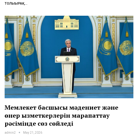
ТОЛЫҒЫРАҚ...
Мемлекет басшысы мәдениет және
өнер қызметкерлерін марапаттау
рәсімінде сөз сөйледі
admin2
May 21, 2026