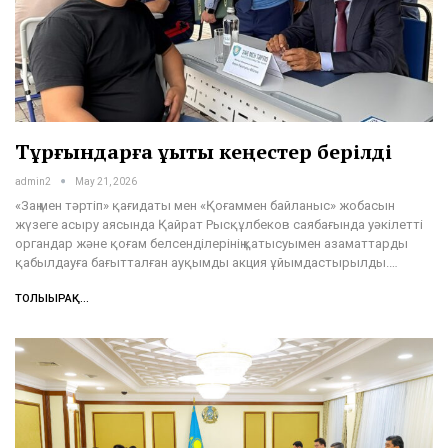
Тұрғындарға құқықтық кеңестер берілді
admin2
May 21, 2026
«Заң мен тәртіп» қағидаты мен «Қоғаммен байланыс» жобасын
жүзеге асыру аясында Қайрат Рысқұлбеков саябағында уәкілетті
органдар және қоғам белсенділерінің қатысуымен азаматтарды
қабылдауға бағытталған ауқымды акция ұйымдастырылды.…
ТОЛЫҒЫРАҚ...