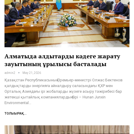
Алматыда қалдықтарды кәдеге жарату
зауытының құрылысы басталады
admin2
May 21, 2026
Қазақстан Республикасының Премьер-министрі Олжас Бектенов
қалдықтарды энергияға айналдыру саласындағы ҚХР мен
Орталық Азиядағы ірі жобаларды жүзеге асыру тәжірибесі бар
жетекші қытайлық компаниялардың бірі – Hunan Junxin
Environmental…
ТОЛЫҒЫРАҚ...