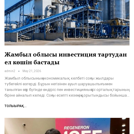
Жамбыл облысы инвестиция тартудан
ел көшін бастады
admin2
May 21, 2026
Жамбыл облысының экономикалық келбеті соңғы жылдары
түбегейлі өзгерді. Бұрын негізінен ауыл шаруашылығымен
танылған өңір бүгінде өндіріс пен инвестицияның ірі орталықтарының
біріне айналып келеді. Соңғы есепті кезеңнің қорытындысы бойынша…
ТОЛЫҒЫРАҚ...