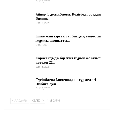
Oct 15, 2021
Айнұр Тұрсынбаева: Көлігімді соққан
баланы…
Oct 18, 2021
Ішіне жын кірген сарбаздың видеосы
жұртты шошытты…
Oct 7, 2021
Қарағандыда бір жыл бұрын жоғалып
кеткен 27…
Sep 13, 2021
Түсіпбаева Ілиясовадан түрмедегі
Әлібиге деп…
Oct 13, 2021
АЛДЫҢҒЫ
КЕЛЕСІ
1 of 2,546