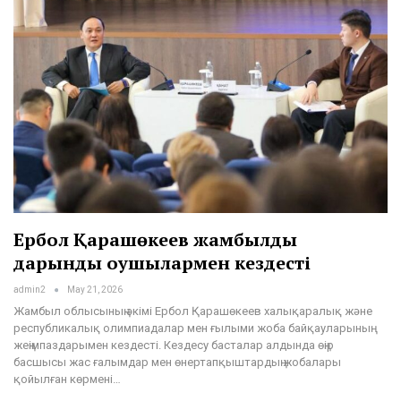
Ербол Қарашөкеев жамбылдық
дарынды оқушылармен кездесті
admin2
May 21, 2026
Жамбыл облысының әкімі Ербол Қарашөкеев халықаралық және
республикалық олимпиадалар мен ғылыми жоба байқауларының
жеңімпаздарымен кездесті. Кездесу басталар алдында өңір
басшысы жас ғалымдар мен өнертапқыштардың жобалары
қойылған көрмені…