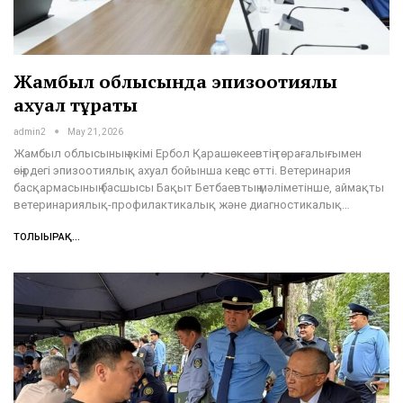
Жамбыл облысында эпизоотиялық
ахуал тұрақты
admin2
May 21, 2026
Жамбыл облысының әкімі Ербол Қарашөкеевтің төрағалығымен
өңірдегі эпизоотиялық ахуал бойынша кеңес өтті. Ветеринария
басқармасының басшысы Бақыт Бетбаевтың мәліметінше, аймақты
ветеринариялық-профилактикалық және диагностикалық…
ТОЛЫҒЫРАҚ...