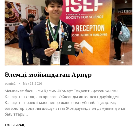
Әлемді мойындатқан Арнұр
admin2
May 21, 2026
Мемлекет басшысы Қасым-Жомарт Тоқаевтың өткен жылғы
Қазақстан халқына арнаған «Жасанды интеллект дәуіріндегі
Қазақстан: өзекті мәселелер және оны түбегейлі цифрлық
өзгерістер арқылы шешу» атты Жолдауында ел дамуының негізгі
бағыттары…
ТОЛЫҒЫРАҚ...