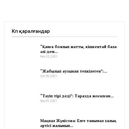
Көп қаралғандар
“Қанға боялып жатты, кішкентай бала
әлі дем…
Nov 22, 2021
“Жабылып аузынан тепкілеген”:…
Oct 18, 2021
“Тәуіп тірі деді”: Таразда жоғалған…
Sep 29, 2021
Мақпал Жүнісова: Елге танымал халық
әртісі жалынып…