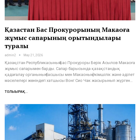
Қазақстан Бас Прокурорының Макаоға
жұмыс сапарының қорытындылары
туралы
admin2
May 21, 2026
Қазақстан Республикасының Бас Прокуроры Берік Асылов Макаоға
жұмыс сапарымен барды. Сапар барысында қазақстандық
қадағалау органының басшысы мен Макаоның Әкімшілік және әділет
мәселелері жөніндегі хатшысы Вонг Сио Чак жасырынып жүрген…
ТОЛЫҒЫРАҚ...