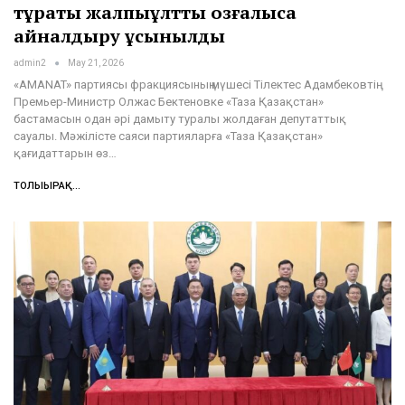
тұрақты жалпыұлттық қозғалысқа
айналдыру ұсынылды
admin2
May 21, 2026
«AMANAT» партиясы фракциясының мүшесі Тілектес Адамбековтің
Премьер-Министр Олжас Бектеновке «Таза Қазақстан»
бастамасын одан әрі дамыту туралы жолдаған депутаттық
сауалы. Мәжілісте саяси партияларға «Таза Қазақстан»
қағидаттарын өз…
ТОЛЫҒЫРАҚ...