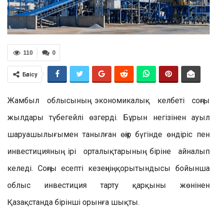
110
0
Бөлісу
Жамбыл облысының экономикалық келбеті соңғы
жылдары түбегейлі өзгерді. Бұрын негізінен ауыл
шаруашылығымен танылған өңір бүгінде өндіріс пен
инвестицияның ірі орталықтарының біріне айналып
келеді. Соңғы есепті кезеңнің қорытындысы бойынша
облыс инвестиция тарту қарқыны жөнінен
Қазақстанда бірінші орынға шықты.