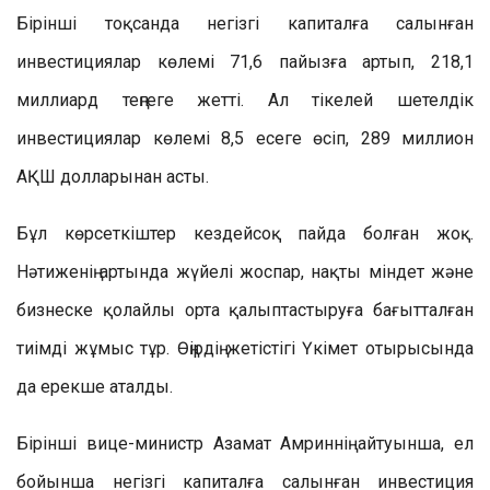
Бірінші тоқсанда негізгі капиталға салынған
инвестициялар көлемі 71,6 пайызға артып, 218,1
миллиард теңгеге жетті. Ал тікелей шетелдік
инвестициялар көлемі 8,5 есеге өсіп, 289 миллион
АҚШ долларынан асты.
Бұл көрсеткіштер кездейсоқ пайда болған жоқ.
Нәтиженің артында жүйелі жоспар, нақты міндет және
бизнеске қолайлы орта қалыптастыруға бағытталған
тиімді жұмыс тұр. Өңірдің жетістігі Үкімет отырысында
да ерекше аталды.
Бірінші вице-министр Азамат Амриннің айтуынша, ел
бойынша негізгі капиталға салынған инвестиция