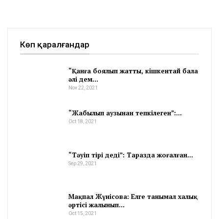
Көп қаралғандар
“Қанға боялып жатты, кішкентай бала
әлі дем…
Nov 22, 2021
“Жабылып аузынан тепкілеген”:…
Oct 18, 2021
“Тәуіп тірі деді”: Таразда жоғалған…
Sep 29, 2021
Мақпал Жүнісова: Елге танымал халық
әртісі жалынып…
Oct 15, 2021