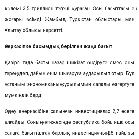
көлемі 3,5 триллион теңгені құраған. Осы бағыттағы ең
жоғары өсімді Жамбыл, Түркістан облыстары мен
Ұлытау облысы көрсетті.
Өнеркәсіпке басымдық берілген жаңа бағыт
Қазіргі таңда басты назар шикізат өндіруге емес, оны
терең өңдеп, дайын өнім шығаруға аударылып отыр. Бұл
ұстаным экономиканың құрылымын сапалы өзгертуге
мүмкіндік берді.
Өңдеу өнеркәсібіне салынған инвестициялар 2,7 есеге
ұлғайды. Соның нәтижесінде республика бойынша осы
салаға бағытталған барлық инвестицияның 28 пайызы