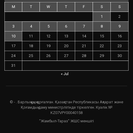
M
T
W
T
F
S
S
1
2
3
4
5
6
7
8
9
10
11
12
13
14
15
16
17
18
19
20
21
22
23
24
25
26
27
28
29
30
31
« Jul
© - . Барлық құқық қорғалған. Қазақстан Республикасы Ақпарат және
Қоғамдық даму министрлігінде тіркелген. Куәлік №
KZ07VPY00040158
"Жамбыл-Тараз" ЖШС меншігі