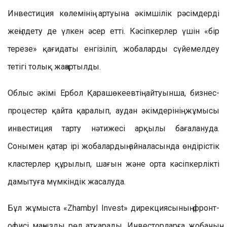
Инвестиция көлемінің артуына әкімшілік рәсімдерді
жеңілдету де үлкен әсер етті. Кәсіпкерлер үшін «бір
терезе» қағидаты енгізіліп, жобаларды сүйемелдеу
тетігі толық жаңартылды.
Облыс әкімі Ербол Қарашөкеевтің айтуынша, бизнес-
процестер қайта қаралып, аудан әкімдерінің жұмысы
инвестиция тарту нәтижесі арқылы бағалануда.
Сонымен қатар ірі жобалардың айналасында өндірістік
кластерлер құрылып, шағын және орта кәсіпкерлікті
дамытуға мүмкіндік жасалуда.
Бұл жұмыста «Zhambyl Invest» дирекциясының фронт-
офисі маңызды рөл атқарады. Инвесторларға жобаның