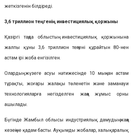
жеткізгенін білдіреді.
3,6 триллион теңгенің инвестициялық қоржыны
Қазіргі таңда облыстың инвестициялық қоржынына
жалпы құны 3,6 триллион теңгені құрайтын 80-нен
астам ірі жоба енгізілген.
Олардың жүзеге асуы нәтижесінде 10 мыңнан астам
тұрақты, жоғары жалақы төленетін және заманауи
технологияларға негізделген жаңа жұмыс орны
ашылады.
Бүгінде Жамбыл облысы индустриялық дамудың жаңа
кезеңіне қадам басты. Ауқымды жобалар, халықаралық