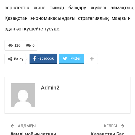
серіктестік және тиімді басқару жүйесі аймақтың
Қазақстан экономикасындағы стратегиялық маңызын
одан әрі күшейте түсуде.
110
0
Facebook
Twitter
Бөлісу
Admin2
АЛДЫҢҒЫ
КЕЛЕСІ
Әлемді мойындатқан
Қазақстан Бас