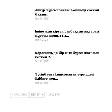
Айнұр Тұрсынбаева: Көлігімді соққан
баланы…
Oct 18, 2021
Ішіне жын кірген сарбаздың видеосы
жұртты шошытты…
Oct 7, 2021
Қарағандыда бір жыл бұрын жоғалып
кеткен 27…
Sep 13, 2021
Түсіпбаева Ілиясовадан түрмедегі
Әлібиге деп…
Oct 13, 2021
АЛДЫҢҒЫ
КЕЛЕСІ
1 of 2,548