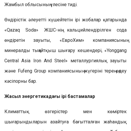
Жамбыл облысының үлесіне тиді.
Өндірістік әлеуетті күшейтетін ірі жобалар қатарында
«Qazaq Soda» ЖШС-нің кальцийлендірілген сода
өндіретін зауыты, «ЕвроХим» компаниясының
минералды тыңайтқыш шығару кешендері, «Yonggang
Central Asia Iron And Steel» металлургиялық зауыты
және Fufeng Group компаниясының жүгеріні терең өңдеу
кәсіпорны бар.
Жасыл энергетикадағы ірі бастамалар
Климаттық өзгерістер мен көміртек
шығарындыларын азайтуға бағытталған жаһандық