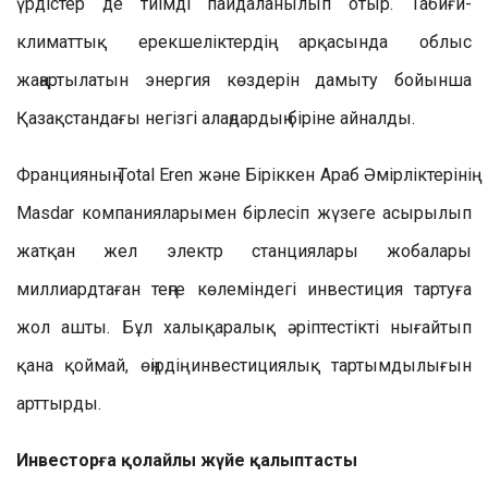
үрдістер де тиімді пайдаланылып отыр. Табиғи-
климаттық ерекшеліктердің арқасында облыс
жаңартылатын энергия көздерін дамыту бойынша
Қазақстандағы негізгі алаңдардың біріне айналды.
Францияның Total Eren және Біріккен Араб Әмірліктерінің
Masdar компанияларымен бірлесіп жүзеге асырылып
жатқан жел электр станциялары жобалары
миллиардтаған теңге көлеміндегі инвестиция тартуға
жол ашты. Бұл халықаралық әріптестікті нығайтып
қана қоймай, өңірдің инвестициялық тартымдылығын
арттырды.
Инвесторға қолайлы жүйе қалыптасты