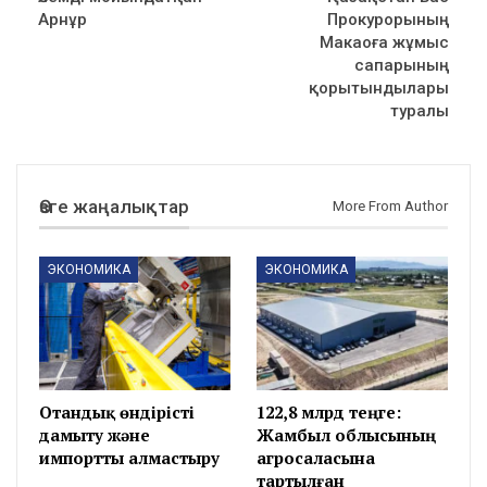
Арнұр
Прокурорының
Макаоға жұмыс
сапарының
қорытындылары
туралы
Өзге жаңалықтар
More From Author
ЭКОНОМИКА
ЭКОНОМИКА
Отандық өндірісті
122,8 млрд теңге:
дамыту және
Жамбыл облысының
импортты алмастыру
агросаласына
тартылған