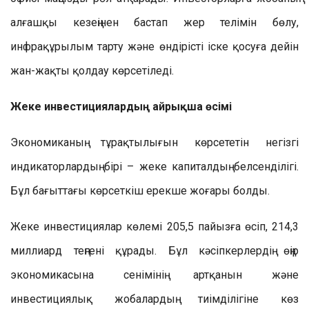
алғашқы кезеңінен бастап жер телімін бөлу,
инфрақұрылым тарту және өндірісті іске қосуға дейін
жан-жақты қолдау көрсетіледі.
Жеке инвестициялардың айрықша өсімі
Экономиканың тұрақтылығын көрсететін негізгі
индикаторлардың бірі – жеке капиталдың белсенділігі.
Бұл бағыттағы көрсеткіш ерекше жоғары болды.
Жеке инвестициялар көлемі 205,5 пайызға өсіп, 214,3
миллиард теңгені құрады. Бұл кәсіпкерлердің өңір
экономикасына сенімінің артқанын және
инвестициялық жобалардың тиімділігіне көз