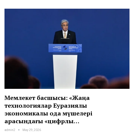
Мемлекет басшысы: «Жаңа
технологиялар Еуразиялық
экономикалық одақ мүшелері
арасындағы «цифрлық…
admin2
May 29, 2026