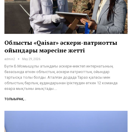
Облыстық «Qaisar» әскери-патриоттық
ойындары мәресіне жетті
admin2
May 29, 2026
Бүгін Б.Момышұлы атындағы әскери-мектеп интернатының
базасында өткен облыстық әскери-патриоттық ойындар
тартысқа толы болды. Аталған додада Тараз қаласы мен
облыстың барлық аудандарынан іріктеуден өткен 12 команда
өзара мықтыны анықтады.…
ТОЛЫҒЫРАҚ...