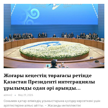
Жоғары кеңестің төрағасы ретінде
Қазақстан Президенті интеграциялық
құрылымды одан әрі қарқынды…
admin2
May 29, 2026
Сонымен қатар еліміздің ұсыныстарына қолдау көрсеткені үшін
әріптестеріне алғыс айтты. – Жасанды интеллектіні