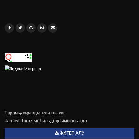
Барлық маңызды жаңалықтар
Jambyl-Taraz мобильді қосымшасында
ЖҮКТЕП АЛУ