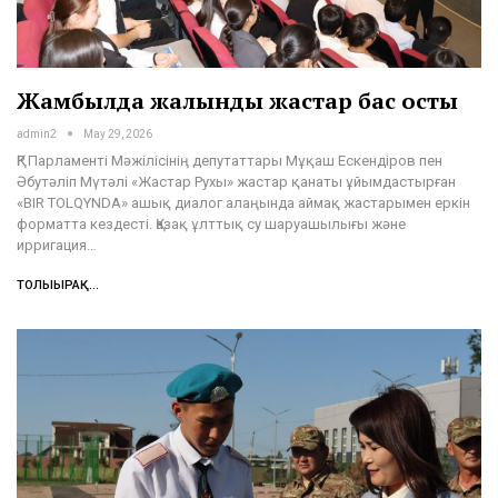
Жамбылда жалынды жастар бас қосты
admin2
May 29, 2026
ҚР Парламенті Мәжілісінің депутаттары Мұқаш Ескендіров пен
Әбутәліп Мүтәлі «Жастар Рухы» жастар қанаты ұйымдастырған
«BIR TOLQYNDA» ашық диалог алаңында аймақ жастарымен еркін
форматта кездесті. Қазақ ұлттық су шаруашылығы және
ирригация…
ТОЛЫҒЫРАҚ...