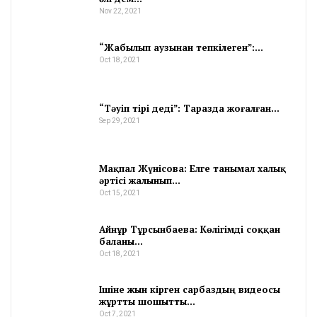
Nov 22, 2021
“Жабылып аузынан тепкілеген”:…
Oct 18, 2021
“Тәуіп тірі деді”: Таразда жоғалған…
Sep 29, 2021
Мақпал Жүнісова: Елге танымал халық
әртісі жалынып…
Oct 15, 2021
Айнұр Тұрсынбаева: Көлігімді соққан
баланы…
Oct 18, 2021
Ішіне жын кірген сарбаздың видеосы
жұртты шошытты…
Oct 7, 2021