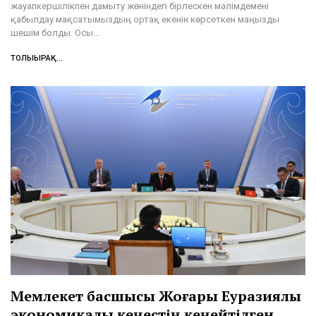
жауапкершілікпен дамыту жөніндегі бірлескен мәлімдемені
қабылдау мақсатымыздың ортақ екенін көрсеткен маңызды
шешім болды. Осы…
ТОЛЫҒЫРАҚ...
Мемлекет басшысы Жоғары Еуразиялық
экономикалық кеңестің кеңейтілген