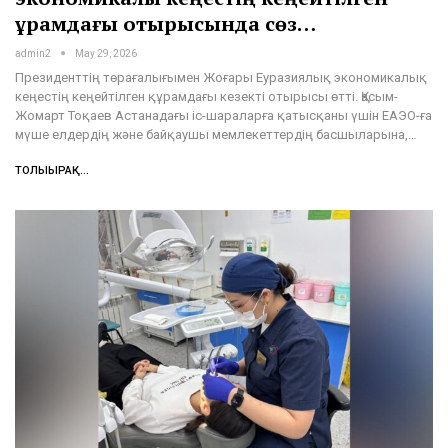
құрамдағы отырысында сөз…
admin2
May 29, 2026
Президенттің төрағалығымен Жоғары Еуразиялық экономикалық
кеңестің кеңейтілген құрамдағы кезекті отырысы өтті. Қасым-
Жомарт Тоқаев Астанадағы іс-шараларға қатысқаны үшін ЕАЭО-ға
мүше елдердің және байқаушы мемлекеттердің басшыларына,…
ТОЛЫҒЫРАҚ...