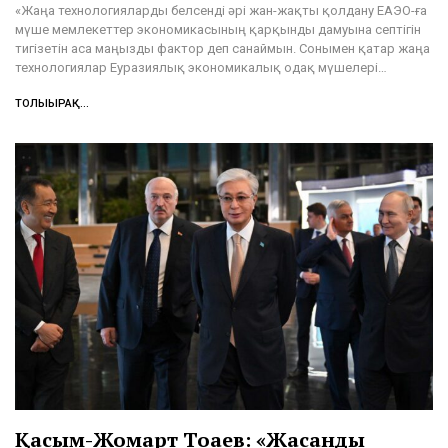
«Жаңа технологияларды белсенді әрі жан-жақты қолдану ЕАЭО-ға
мүше мемлекеттер экономикасының қарқынды дамуына септігін
тигізетін аса маңызды фактор деп санаймын. Сонымен қатар жаңа
технологиялар Еуразиялық экономикалық одақ мүшелері…
ТОЛЫҒЫРАҚ...
Қасым-Жомарт Тоқаев: «Жасанды