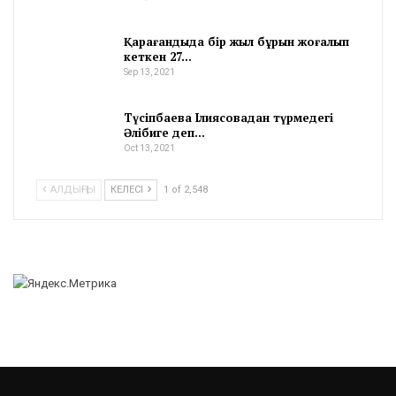
Қарағандыда бір жыл бұрын жоғалып
кеткен 27…
Sep 13, 2021
Түсіпбаева Ілиясовадан түрмедегі
Әлібиге деп…
Oct 13, 2021
АЛДЫҢҒЫ
КЕЛЕСІ
1 of 2,548