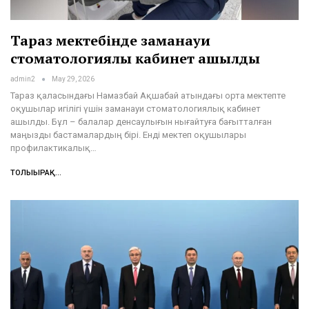
Тараз мектебінде заманауи
стоматологиялық кабинет ашылды
admin2
May 29, 2026
Тараз қаласындағы Намазбай Ақшабай атындағы орта мектепте
оқушылар игілігі үшін заманауи стоматологиялық кабинет
ашылды. Бұл – балалар денсаулығын нығайтуға бағытталған
маңызды бастамалардың бірі. Енді мектеп оқушылары
профилактикалық…
ТОЛЫҒЫРАҚ...