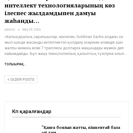
интеллект технологияларының көз
ілеспес жылдамдықпен дамуы
жаһандық…
admin2
May 29, 2026
«Халықаралық сарапшылар, мәселен, Goldman Sachs алдағы он
жыл ішінде жасанды интеллектіні қолдану әсерінен әлемдік ішкі
жалпы өнімнің өсімі 7 триллион долларға жақындауы мүмкін деп
пайымдайды. Бұл жаңа технологиялық қалыптың түзілуіне алып…
ТОЛЫҒЫРАҚ...
OLDER POSTS
Көп қаралғандар
“Қанға боялып жатты, кішкентай бала
әлі дем…