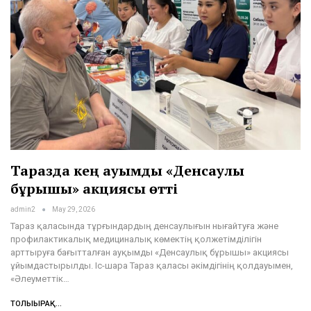
Таразда кең ауқымды «Денсаулық
бұрышы» акциясы өтті
admin2
May 29, 2026
Тараз қаласында тұрғындардың денсаулығын нығайтуға және
профилактикалық медициналық көмектің қолжетімділігін
арттыруға бағытталған ауқымды «Денсаулық бұрышы» акциясы
ұйымдастырылды. Іс-шара Тараз қаласы әкімдігінің қолдауымен,
«Әлеуметтік…
ТОЛЫҒЫРАҚ...