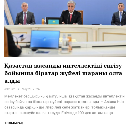
Қазақстан жасанды интеллектіні енгізу
бойынша бірқатар жүйелі шараны қолға
алды
admin2
May 29, 2026
Мемлекет басшысының айтуынша, Қазақстан жасанды интеллектіні
енгізу бойынша бірқатар жүйелі шараны қолға алды. – Astana Hub
базасында қарқынды ілгерілеп келе жатқан әрі толыққанды
стартап-экожүйе қалыптасуда. Елімізде 100-ден астам жаңа…
ТОЛЫҒЫРАҚ...