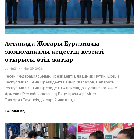
Астанада Жоғары Еуразиялық
экономикалық кеңестің кезекті
отырысы өтіп жатыр
admin2
May 29, 2026
Ресей Федерациясының Президенті Владимир Путин, Қырғыз
Республикасының Президенті Садыр Жапаров, Беларусь
Республикасының Президенті Александр Лукашенко және
Армения Республикасының Вице-премьері Мгер
Григорян Тәуелсіздік сарайына келді.…
ТОЛЫҒЫРАҚ...