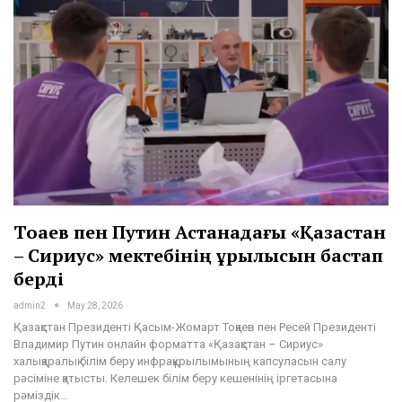
Тоқаев пен Путин Астанадағы «Қазақстан
– Сириус» мектебінің құрылысын бастап
берді
admin2
May 28, 2026
Қазақстан Президенті Қасым-Жомарт Тоқаев пен Ресей Президенті
Владимир Путин онлайн форматта «Қазақстан – Сириус»
халықаралық білім беру инфрақұрылымының капсуласын салу
рәсіміне қатысты. Келешек білім беру кешенінің іргетасына
рәміздік…