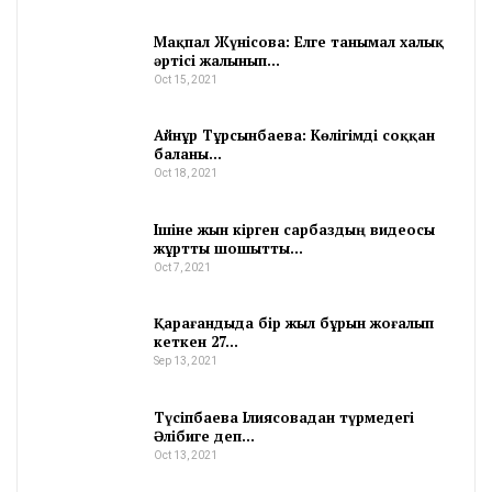
Мақпал Жүнісова: Елге танымал халық
әртісі жалынып…
Oct 15, 2021
Айнұр Тұрсынбаева: Көлігімді соққан
баланы…
Oct 18, 2021
Ішіне жын кірген сарбаздың видеосы
жұртты шошытты…
Oct 7, 2021
Қарағандыда бір жыл бұрын жоғалып
кеткен 27…
Sep 13, 2021
Түсіпбаева Ілиясовадан түрмедегі
Әлібиге деп…
Oct 13, 2021