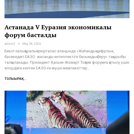
Астанада V Еуразия экономикалық
форум басталды
admin2
May 28, 2026
Биыл халықаралық пікірталас алаңында «Жаһандық цифрлық
бәсекедегі ЕАЭО: жасанды интеллектіге басымдық беру» тақырыбы
талқыланады. Президент Қасым-Жомарт Тоқаев форумға қатысу үшін
елордаға келген ЕАЭО-ға мүше мемлекеттер…
ТОЛЫҒЫРАҚ...