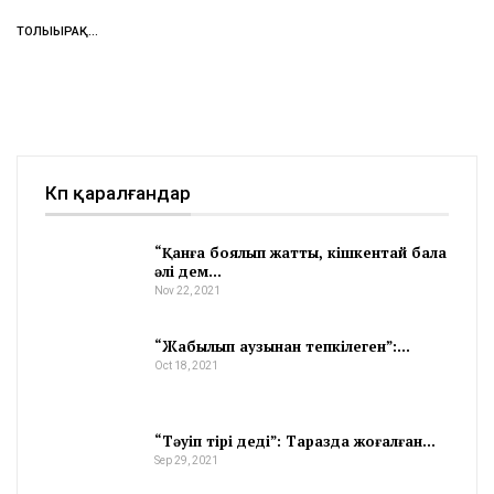
ТОЛЫҒЫРАҚ...
Көп қаралғандар
“Қанға боялып жатты, кішкентай бала
әлі дем…
Nov 22, 2021
“Жабылып аузынан тепкілеген”:…
Oct 18, 2021
“Тәуіп тірі деді”: Таразда жоғалған…
Sep 29, 2021