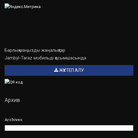
Барлық маңызды жаңалықтар
Jambyl-Taraz мобильді қосымшасында
ЖҮКТЕП АЛУ
Архив
Archives