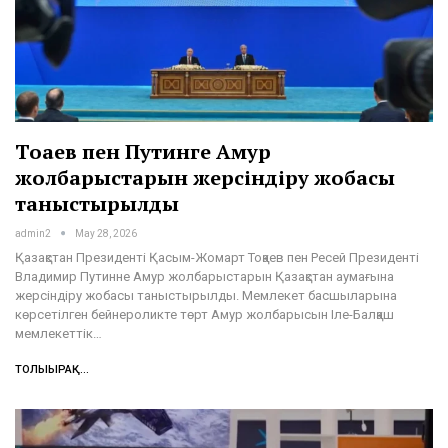
Тоқаев пен Путинге Амур
жолбарыстарын жерсіндіру жобасы
таныстырылды
admin2
May 28, 2026
Қазақстан Президенті Қасым-Жомарт Тоқаев пен Ресей Президенті
Владимир Путинне Амур жолбарыстарын Қазақстан аумағына
жерсіндіру жобасы таныстырылды. Мемлекет басшыларына
көрсетілген бейнероликте төрт Амур жолбарысын Іле-Балқаш
мемлекеттік…
ТОЛЫҒЫРАҚ...