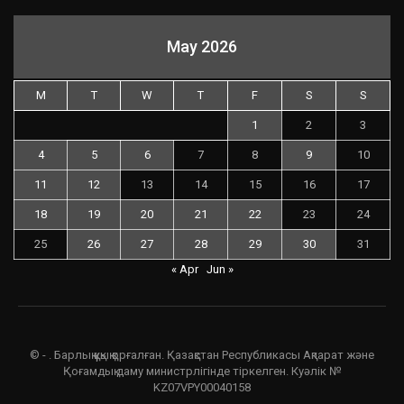
May 2026
M
T
W
T
F
S
S
1
2
3
4
5
6
7
8
9
10
11
12
13
14
15
16
17
18
19
20
21
22
23
24
25
26
27
28
29
30
31
« Apr
Jun »
© - . Барлық құқық қорғалған. Қазақстан Республикасы Ақпарат және
Қоғамдық даму министрлігінде тіркелген. Куәлік №
KZ07VPY00040158