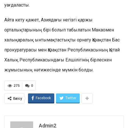
уағдаласты.
Айта кету қажет, Азиядағы негізгі қаржы
орталықтарының бірі болып табылатын Макаомен
халықаралық ынтымақтастықты орнату Қазақстан Бас
прокуратурасы мен Қазақстан Республикасының Қытай
Халық Республикасындағы Елшілігінің бірлескен
жұмысының нәтижесінде мүмкін болды.
275
0
Facebook
Twitter
Бөлісу
Admin2