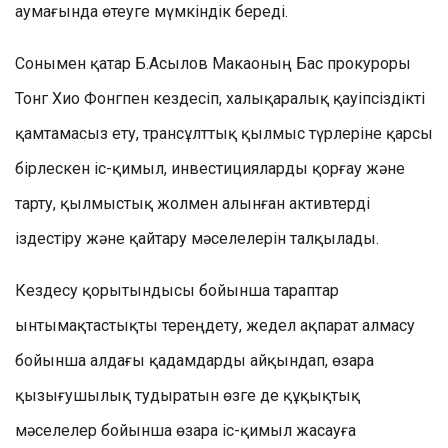
аумағында өтеуге мүмкіндік береді.
Сонымен қатар Б.Асылов Макаоның Бас прокуроры
Тонг Хио Фонгпен кездесіп, халықаралық қауіпсіздікті
қамтамасыз ету, трансұлттық қылмыс түрлеріне қарсы
бірлескен іс-қимыл, инвестицияларды қорғау және
тарту, қылмыстық жолмен алынған активтерді
іздестіру және қайтару мәселелерін талқылады.
Кездесу қорытындысы бойынша тараптар
ынтымақтастықты тереңдету, жедел ақпарат алмасу
бойынша алдағы қадамдарды айқындап, өзара
қызығушылық тудыратын өзге де құқықтық
мәселелер бойынша өзара іс-қимыл жасауға