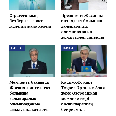
Стратегиялық
Президент Жасанды
бетбұрыс – саяси
интеллект бойынша
жүйенің жаңа кезеңі
халықаралық
олимпиаданың
жұмысымен танысты
САЯСАТ
САЯСАТ
Мемлекет басшысы
Қасым-Жомарт
Жасанды интеллект
Тоқаев Орталық Азия
бойынша
және Әзербайжан
халықаралық
мемлекеттері
олимпиаданың
басшыларының
ашылуына қатысты
бейресми…