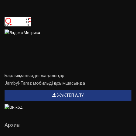
Барлық маңызды жаңалықтар
Jambyl-Taraz мобильді қосымшасында
ЖҮКТЕП АЛУ
Архив