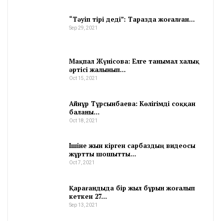
“Тәуіп тірі деді”: Таразда жоғалған…
Sep 29, 2021
Мақпал Жүнісова: Елге танымал халық
әртісі жалынып…
Oct 15, 2021
Айнұр Тұрсынбаева: Көлігімді соққан
баланы…
Oct 18, 2021
Ішіне жын кірген сарбаздың видеосы
жұртты шошытты…
Oct 7, 2021
Қарағандыда бір жыл бұрын жоғалып
кеткен 27…
Sep 13, 2021