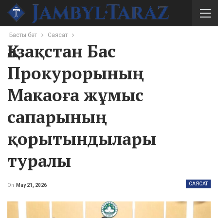
Басты бет
Саясат
Қазақстан Бас
Прокурорының
Макаоға жұмыс
сапарының
қорытындылары
туралы
САЯСАТ
On
May 21, 2026