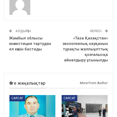
АЛДЫҢҒЫ
КЕЛЕСІ
Жамбыл облысы
«Таза Қазақстан»
инвестиция тартудан
экологиялық науқанын
ел көшін бастады
тұрақты жалпыұлттық
қозғалысқа
айналдыру ұсынылды
Өзге жаңалықтар
More From Author
САЯСАТ
САЯСАТ