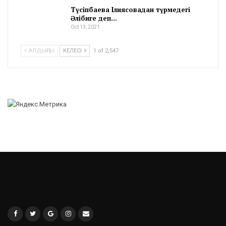
Түсіпбаева Ілиясовадан түрмедегі
Әлібиге деп…
Oct 13, 2021
АЛДЫҢҒЫ
КЕЛЕСІ
1 of 2,547