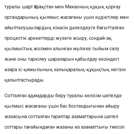
туралы шарт Қазақстан мен Макаоның құқық қорғау
органдарының қылмыс жасағаны үшін күдіктілер мен
айыпталушылардың кінәсін дәлелдеуге бағытталған
процестік әрекеттерді жүзеге асыру, сондай-ақ
қылмыстық жолмен алынған мүлікке тыйым салу
және оны тәркілеу шараларын қабылдау кезіндегі
өзара іс-қимылының халықаралық-құқықтық негізін
қалыптастырады.
Сотталған адамдарды беру туралы келісім шетелде
қылмыс жасағаны үшін бас бостандығынан айыру
жазасына сотталған тараптар азаматтарына шетел
соттары тағайындаған жазаны өз азаматтығы тиесілі