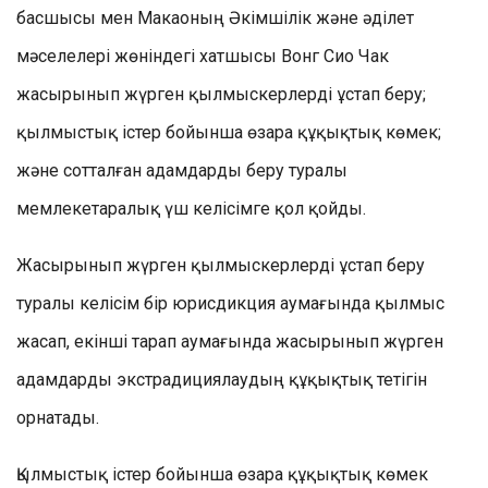
басшысы мен Макаоның Әкімшілік және әділет
мәселелері жөніндегі хатшысы Вонг Сио Чак
жасырынып жүрген қылмыскерлерді ұстап беру;
қылмыстық істер бойынша өзара құқықтық көмек;
және сотталған адамдарды беру туралы
мемлекетаралық үш келісімге қол қойды.
Жасырынып жүрген қылмыскерлерді ұстап беру
туралы келісім бір юрисдикция аумағында қылмыс
жасап, екінші тарап аумағында жасырынып жүрген
адамдарды экстрадициялаудың құқықтық тетігін
орнатады.
Қылмыстық істер бойынша өзара құқықтық көмек