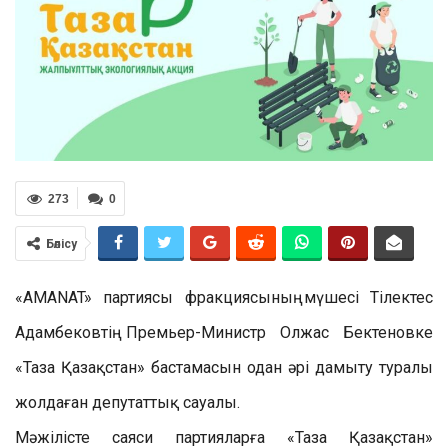
273
0
Бөлісу
«AMANAT» партиясы фракциясының мүшесі Тілектес
Адамбековтің Премьер-Министр Олжас Бектеновке
«Таза Қазақстан» бастамасын одан әрі дамыту туралы
жолдаған депутаттық сауалы.
Мәжілісте саяси партияларға «Таза Қазақстан»