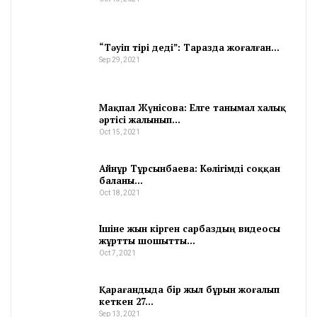
“Тәуіп тірі деді”: Таразда жоғалған…
Sep 29, 2021
Мақпал Жүнісова: Елге танымал халық
әртісі жалынып…
Oct 15, 2021
Айнұр Тұрсынбаева: Көлігімді соққан
баланы…
Oct 18, 2021
Ішіне жын кірген сарбаздың видеосы
жұртты шошытты…
Oct 7, 2021
Қарағандыда бір жыл бұрын жоғалып
кеткен 27…
Sep 13, 2021