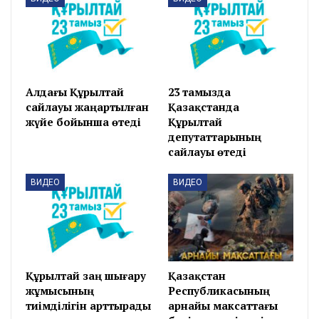
Алдағы Құрылтай
23 тамызда
сайлауы жаңартылған
Қазақстанда
жүйе бойынша өтеді
Құрылтай
депутаттарының
сайлауы өтеді
ВИДЕО
ВИДЕО
Құрылтай заң шығару
Қазақстан
жұмысының
Республикасының
тиімділігін арттырады
арнайы максаттағы