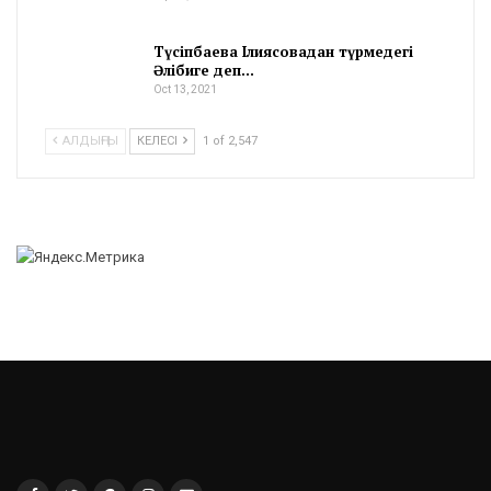
Түсіпбаева Ілиясовадан түрмедегі
Әлібиге деп…
Oct 13, 2021
АЛДЫҢҒЫ
КЕЛЕСІ
1 of 2,547