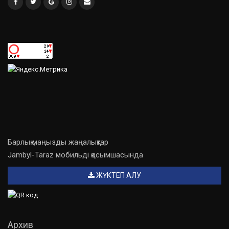
Барлық маңызды жаңалықтар
Jambyl-Taraz мобильді қосымшасында
ЖҮКТЕП АЛУ
Архив