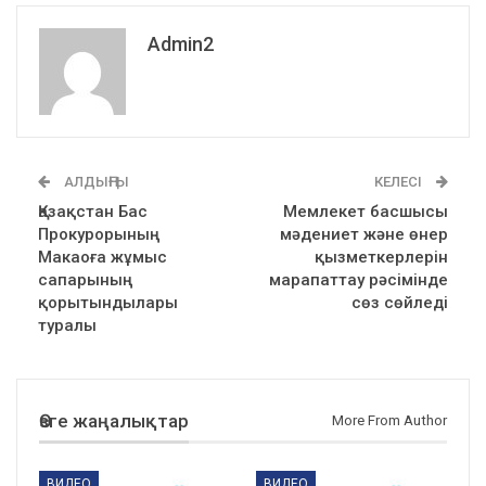
Admin2
АЛДЫҢҒЫ
КЕЛЕСІ
Қазақстан Бас
Мемлекет басшысы
Прокурорының
мәдениет және өнер
Макаоға жұмыс
қызметкерлерін
сапарының
марапаттау рәсімінде
қорытындылары
сөз сөйледі
туралы
Өзге жаңалықтар
More From Author
ВИДЕО
ВИДЕО