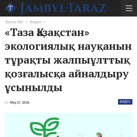
Басты бет
Видео
«Таза Қазақстан»
экологиялық науқанын
тұрақты жалпыұлттық
қозғалысқа айналдыру
ұсынылды
ВИДЕО
On
May 21, 2026