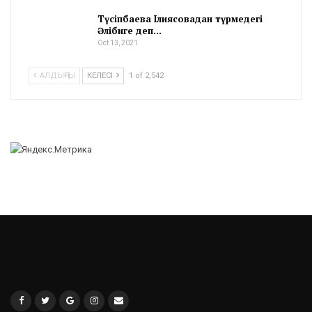
Түсіпбаева Ілиясовадан түрмедегі
Әлібиге деп…
Oct 13, 2021
АЛДЫҢҒЫ
КЕЛЕСІ
1 of 2,542