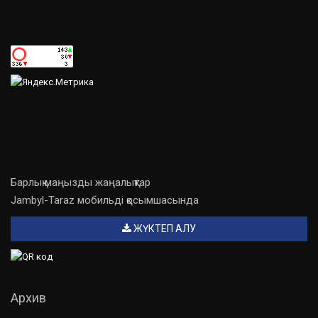
Барлық маңызды жаңалықтар
Jambyl-Taraz мобильді қосымшасында
ЖҮКТЕП АЛУ
Архив