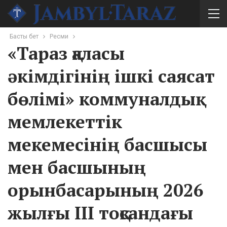
Басты бет
Ресми
«Тараз қаласы
әкімдігінің ішкі саясат
бөлімі» коммуналдық
мемлекеттік
мекемесінің басшысы
мен басшының
орынбасарының 2026
жылғы ІІІ тоқсандағы