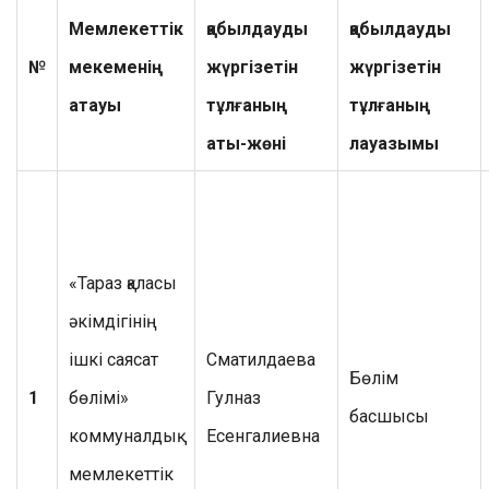
Мемлекеттік
қабылдауды
қабылдауды
№
мекеменің
жүргізетін
жүргізетін
атауы
тұлғаның
тұлғаның
аты-жөні
лауазымы
«Тараз қаласы
әкімдігінің
ішкі саясат
Сматилдаева
Бөлім
1
бөлімі»
Гулназ
басшысы
коммуналдық
Есенгалиевна
мемлекеттік