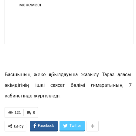
мекемесі
Басшының жеке қабылдауына жазылу Тараз қаласы
әкімдігінің ішкі саясат бөлімі ғимаратының 7
кабинетінде жүргізіледі.
121
0
Facebook
Twitter
Бөлісу