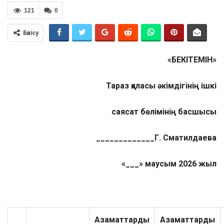
121
0
Бөлісу
«
БЕКІТЕМІН»
Тараз қаласы әкімдігінің ішкі
саясат бөлімінің басшысы
_____________Г. Сматилдаева
«___» маусым 2026 жыл
Азаматтарды
Азаматтарды