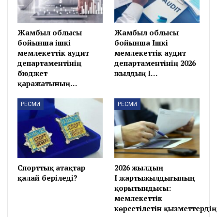
Жамбыл облысы
Жамбыл облысы
бойынша ішкі
бойынша Ішкі
мемлекеттік аудит
мемлекеттік аудит
департаментінің
департаментінің 2026
бюджет
жылдың І…
қаражатының…
РЕСМИ
РЕСМИ
Спорттық атақтар
2026 жылдың
қалай беріледі?
І жартыжылдығының
қорытындысы:
мемлекеттік
көрсетілетін қызметтерді