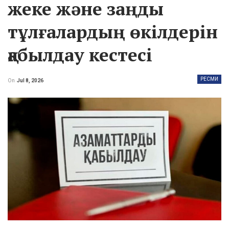
жеке және заңды
тұлғалардың өкілдерін
қабылдау кестесі
РЕСМИ
On
Jul 8, 2026