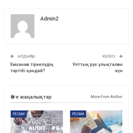
Admin2
АЛДЫҢҒЫ
КЕЛЕСІ
Емханаға тіркелудің
Ұлттық рух ұлықталған
тәртібі қандай?
күн
Өзге жаңалықтар
More From Author
РЕСМИ
РЕСМИ