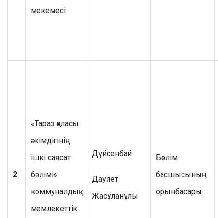
мекемесі
«Тараз қаласы
әкімдігінің
Дүйсенбай
ішкі саясат
Бөлім
2
бөлімі»
басшысының
Даулет
коммуналдық
орынбасары
Жасұланұлы
мемлекеттік