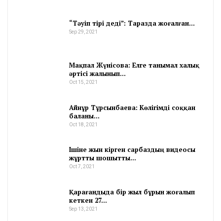
“Тәуіп тірі деді”: Таразда жоғалған…
Sep 29, 2021
Мақпал Жүнісова: Елге танымал халық
әртісі жалынып…
Oct 15, 2021
Айнұр Тұрсынбаева: Көлігімді соққан
баланы…
Oct 18, 2021
Ішіне жын кірген сарбаздың видеосы
жұртты шошытты…
Oct 7, 2021
Қарағандыда бір жыл бұрын жоғалып
кеткен 27…
Sep 13, 2021