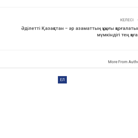
КЕЛЕСІ
Әділетті Қазақстан – әр азаматтың құқығы қорғалаты
мүмкіндігі тең қоғ
More From Auth
ЕЛ