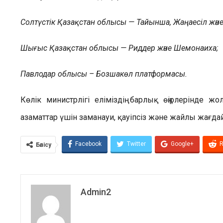
Солтүстік Қазақстан облысы — Тайынша, Жаңаесіл жән
Шығыс Қазақстан облысы — Риддер және Шемонаиха;
Павлодар облысы – Бозшакөл платформасы.
Көлік министрлігі еліміздің барлық өңірлерінде 
азаматтар үшін заманауи, қауіпсіз және жайлы жағ
Facebook
Twitter
Google+
R
Бөлісу
Admin2