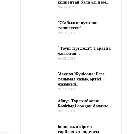
кішкентай бала әлі дем…
Nov 22, 2021
“Жабылып аузынан
тепкілеген”:…
Oct 18, 2021
“Тәуіп тірі деді”: Таразда
жоғалған…
Sep 29, 2021
Мақпал Жүнісова: Елге
танымал халық әртісі
жалынып…
Oct 15, 2021
Айнұр Тұрсынбаева:
Көлігімді соққан баланы…
Oct 18, 2021
Ішіне жын кірген
сарбаздың видеосы