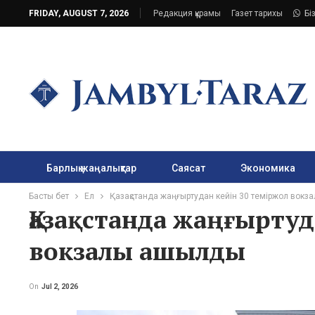
FRIDAY, AUGUST 7, 2026
Редакция құрамы
Газет тарихы
Бі
Барлық жаңалықтар
Саясат
Экономика
Басты бет
Ел
Қазақстанда жаңғыртудан кейін 30 теміржол вок
Қазақстанда жаңғыртуд
вокзалы ашылды
On
Jul 2, 2026