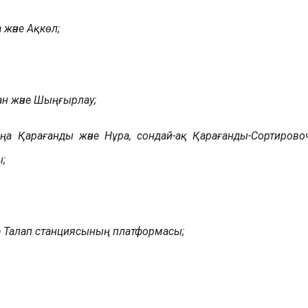
және Ақкөл;
н және Шыңғырлау;
а Қарағанды және Нұра, сондай-ақ Қарағанды-Сортирово
;
е Талап станциясының платформасы;