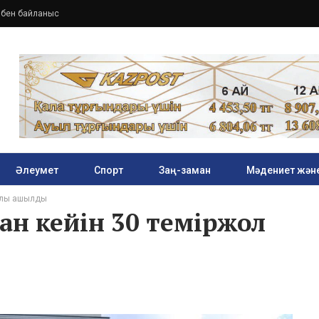
збен байланыс
Әлеумет
Спорт
Заң-заман
Мәдениет және
залы ашылды
ан кейін 30 теміржол