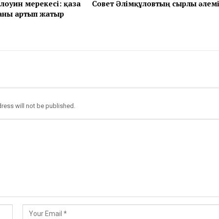
лоуин мерекесі: қаза
Совет Әлімқұловтың сырлы әлем
аны артып жатыр
ress will not be published.