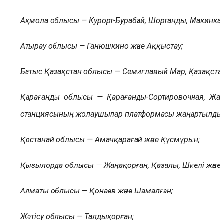
Ақмола облысы — Курорт-Бурабай, Шортанды, Макинка 
Атырау облысы — Ганюшкино және Аққыстау;
Батыс Қазақстан облысы — Семиглавый Мар, Қазақста
Қарағанды облысы — Қарағанды-Сортировочная, Жаң
станциясының жолаушылар платформасы жаңартылды
Қостанай облысы — Аманқарағай және Құсмұрын;
Қызылорда облысы — Жаңақорған, Қазалы, Шиелі жән
Алматы облысы — Қонаев және Шамалған;
Жетісу облысы — Талдықорған;