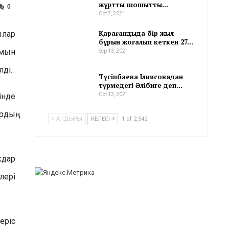
жұртты шошытты…
0
Oct 7, 2021
Қарағандыда бір жыл
ылар
бұрын жоғалып кеткен 27…
ымын
Sep 13, 2021
ді.
Түсіпбаева Ілиясовадан
түрмедегі Әлібиге деп…
інде
Oct 13, 2021
рдың
АЛДЫҢҒЫ
КЕЛЕСІ
1 of 2,542
ждар
лері
еріс