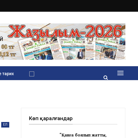
 тарих
Көп қаралғандар
ЕЛ
“Қанға боялып жатты,