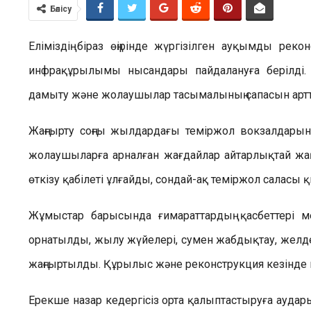
Бөлісу
Еліміздің біраз өңірінде жүргізілген ауқымды р
инфрақұрылымы нысандары пайдалануға берілді
дамыту және жолаушылар тасымалының сапасын артты
Жаңғырту соңғы жылдардағы теміржол вокзалдарын 
жолаушыларға арналған жағдайлар айтарлықтай жақс
өткізу қабілеті ұлғайды, сондай-ақ теміржол саласы
Жұмыстар барысында ғимараттардың қасбеттері м
орнатылды, жылу жүйелері, сумен жабдықтау, желдету
жаңғыртылды. Құрылыс және реконструкция кезінде н
Ерекше назар кедергісіз орта қалыптастыруға аудары