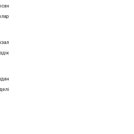
ысан
ылар
кзал
здік
лдан
делі