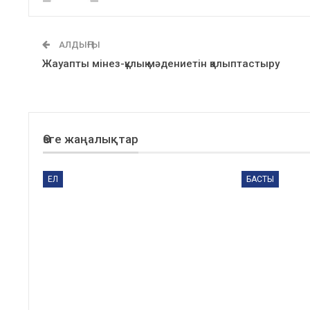
АЛДЫҢҒЫ
Жауапты мінез-құлық мәдениетін қалыптастыру
Өзге жаңалықтар
ЕЛ
БАСТЫ