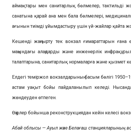
аймақтары мен санитарлық бөлмелер, тактильді 
санатына қарай ана мен бала бөлмелері, медицина
ағынын тиімді ұйымдастыру үшін үй-жайлар қайта ж
Кешенді жаңғырту тек вокзал ғимараттарын ғана
маңындағы алаңдарды және инженерлік инфрақұры
талаптарына, санитарлық нормаларға және қызмет көр
Елдегі теміржол вокзалдарының басым бөлігі 1950–
астам уақыт бойы пайдаланылып келеді. Нысан
жөндеуден өтпеген.
Өңірлер бойынша реконструкциядан кейін келесі во
Абай облысы — Ауыл және Белағаш станцияларының в