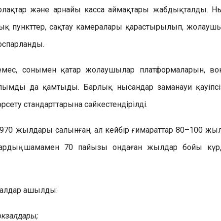
жолақтар және арнайы касса аймақтары жабдықталды. Н
лық пункттер, сақтау камералары қарастырылып, жолауш
оспарланды.
 емес, сонымен қатар жолаушылар платформаларын, во
лымды да қамтыды. Барлық нысандар заманауи қауіпсі
сету стандарттарына сәйкестендірілді.
1970 жылдары салынған, ал кейбір ғимараттар 80–100 жы
дардың шамамен 70 пайызы ондаған жылдар бойы күр
кзалдар ашылды:
окзалдары;