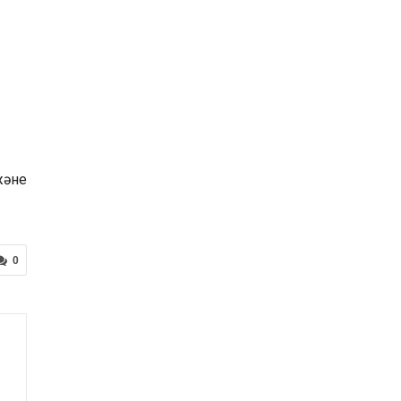
және
0