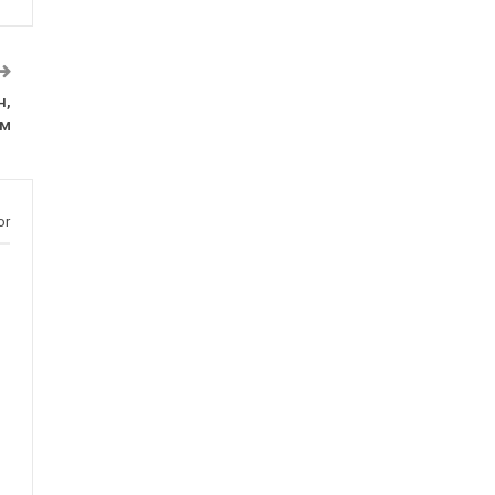
н,
ам
or