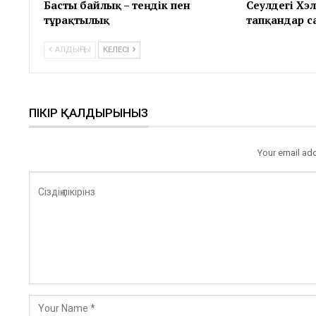
Басты байлық – теңдік пен
Сеулдегі Хэл
тұрақтылық
тапқандар с
АЛДЫҢҒЫ
КЕЛЕСІ
ПІКІР ҚАЛДЫРЫНЫЗ
Your email add