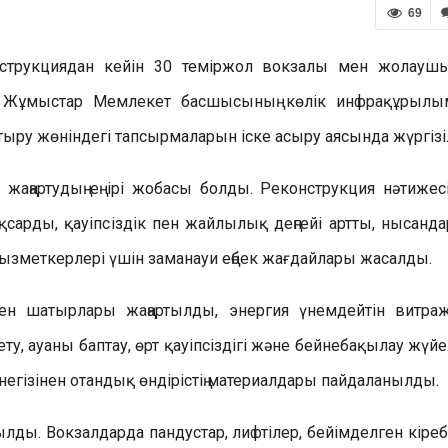
69
еконструкциядан кейін 30 теміржол вокзалы мен жолауш
. Жұмыстар Мемлекет басшысының көлік инфрақұрыл
ру жөніндегі тапсырмаларын іске асыру аясында жүргізіл
жаңартудың ең ірі жобасы болды. Реконструкция нәтижес
арды, қауіпсіздік пен жайлылық деңгейі артты, нысанда
 қызметкерлері үшін заманауи еңбек жағдайлары жасалды.
ен шатырлары жаңартылды, энергия үнемдейтін витра
, ауаны баптау, өрт қауіпсіздігі және бейнебақылау жүйе
егізінен отандық өндірістің материалдары пайдаланылды.
лды. Вокзалдарда пандустар, лифтілер, бейімделген кіреб