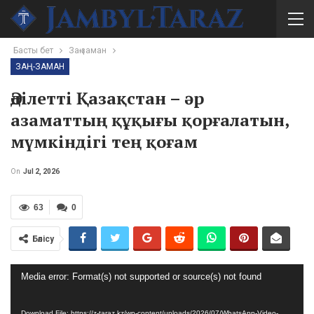
Басты бет
Заң-заман
ЗАҢ-ЗАМАН
Әділетті Қазақстан – әр
азаматтың құқығы қорғалатын,
мүмкіндігі тең қоғам
On
Jul 2, 2026
63
0
Бөлісу
Video
Media error: Format(s) not supported or source(s) not found
Player
Download File: https://z-taraz.kz/wp-content/uploads/2026/07/WhatsApp-Video-