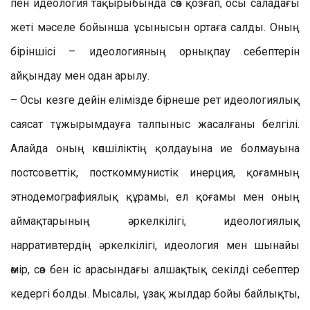
пен идеология тақырыбында сөз қозғап, осы саладағы
жеті мәселе бойынша ұсынысын ортаға салды. Оның
біріншісі – идеологияның орнықпау себептерін
айқындау мен одан арылу.
– Осы кезге дейін елімізде бірнеше рет идеологиялық
саясат тұжырымдауға талпыныс жасалғаны белгілі.
Алайда оның көпшіліктің қолдауына ие болмауына
постсоветтік, посткоммунистік инерция, қоғамның
этнодемографиялық құрамы, ел қоғамы мен оның
аймақтарының әркелкілігі, идеологиялық
нарративтердің әркелкілігі, идеология мен шынайы
өмір, сөз бен іс арасындағы алшақтық секілді себептер
кедергі болды. Мысалы, ұзақ жылдар бойы байлықты,