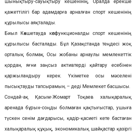
шынықтыру-сауықтыру кешенінің, Оралда ерекше
қажеттілігі бар адамдарға арналған спорт кешенінің
құрылысы аяқталады.
Биыл Көкшетауда көпфункционалды спорт кешенінің
құрылысы басталады. Бұл Қазақстанда теңдесі жоқ
орталық болмақ. Осы жобаны арнаулы мемлекеттік
қордан, яғни заңсыз активтерді қайтару есебінен
қаржыландыру керек. Үкіметке осы мәселені
пысықтауды тапсырамын, – деді Мемлекет басшысы.
Сондай-ақ Қасым-Жомарт Тоқаев халықаралық
аренада бұрын-соңды болмаған қақтығыстар, ушыға
түскен сенім дағдарысы, қадір-қасиеті кете бастаған
халықаралық құқық, экономикалық шайқастар қазіргі