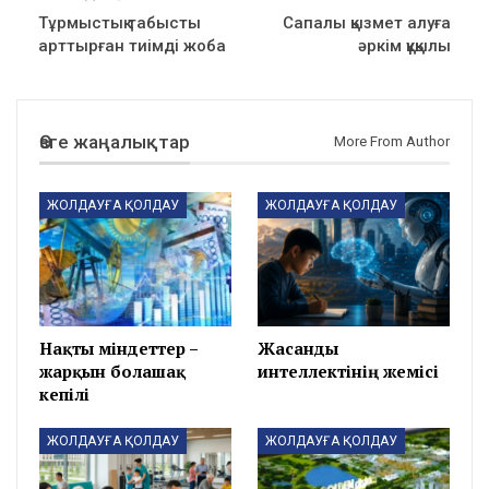
Тұрмыстық табысты
Сапалы қызмет алуға
арттырған тиімді жоба
әркім құқылы
Өзге жаңалықтар
More From Author
ЖОЛДАУҒА ҚОЛДАУ
ЖОЛДАУҒА ҚОЛДАУ
Нақты міндеттер –
Жасанды
жарқын болашақ
интеллектінің жемісі
кепілі
ЖОЛДАУҒА ҚОЛДАУ
ЖОЛДАУҒА ҚОЛДАУ