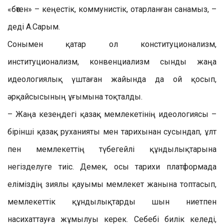
«бөтен» – кеңестік, коммунистік, отарланған санамыз, –
деді А.Сарым.
Сонымен қатар ол конституционализм,
институционализм, конвенциализм сынды жаңа
идеологиялық үштаған жайында да ой қосып,
әрқайсысының ұғымына тоқталды.
– Жаңа кезеңдегі қазақ мемлекетінің идеологиясы –
бірінші қазақ руханияты мен тарихынан сусындап, ұлт
пен мемлекеттің түбегейлі құндылықтарына
негізделуге тиіс. Демек, осы тарихи платформада
еліміздің зиялы қауымы мемлекет жанына топтасып,
мемлекеттік құндылықтарды шын ниетпен
насихаттауға жұмылуы керек. Себебі билік келеді,