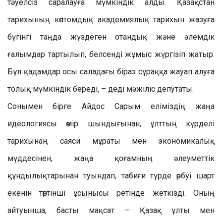
тәуелсіз саралауға мүмкіндік алды. Қазақстан
тарихының көптомдық академиялық тарихын жазуға
бүгінгі таңда жүздеген отандық және әлемдік
ғалымдар тартылып, белсенді жұмыс жүргізіп жатыр.
Бұл қадамдар осы саладағы біраз сұраққа жауап алуға
толық мүмкіндік береді, – деді мәжіліс депутаты.
Сонымен бірге Айдос Сарым еліміздің жаңа
идеологиясы өмір шындығынан, ұлттың күрделі
тарихынан, саяси мұраты мен экономикалық
мүддесінен, жаңа қоғамның әлеуметтік
құндылықтарынан туындап, табиғи түрде өрбуі шарт
екенін төртінші ұсынысы ретінде жеткізді. Оның
айтуынша, басты мақсат – Қазақ ұлты мен