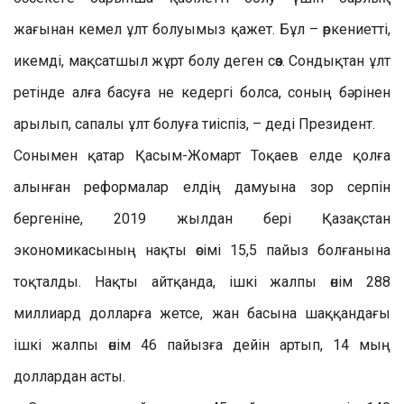
жағынан кемел ұлт болуымыз қажет. Бұл – өркениетті,
икемді, мақсатшыл жұрт болу деген сөз. Сондықтан ұлт
ретінде алға басуға не кедергі болса, соның бәрінен
арылып, сапалы ұлт болуға тиіспіз, – деді Президент.
Сонымен қатар Қасым-Жомарт Тоқаев елде қолға
алынған реформалар елдің дамуына зор серпін
бергеніне, 2019 жылдан бері Қазақстан
экономикасының нақты өсімі 15,5 пайыз болғанына
тоқталды. Нақты айтқанда, ішкі жалпы өнім 288
миллиард долларға жетсе, жан басына шаққандағы
ішкі жалпы өнім 46 пайызға дейін артып, 14 мың
доллардан асты.