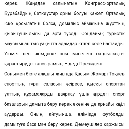
керек. Жаңадан салынатын Конгресс-орталық
Бурабайдың беткеұстар орны болуы қажет. Орталық
іске қосылатын болса, демалыс аймағына жұрттың
қызығушылығы да арта түседі. Сондай-ақ туристік
маусымнан тыс уақытта адамдар көптеп келе бастайды.
Үкімет пен әкімдікке осы мәселені тыңғылықты
қарастыруды тапсырамын, – деді Президент.
Сонымен бірге алқалы жиында Қасым-Жомарт Тоқаев
спорттың түрлі саласын, әсіресе, қысқы спорттан
ұлттық құрамаларды даярлау үшін өңірдегі спорт
базаларын дамыта беру керек екеніне де арнайы көңіл
аударды. Оның айтуынша, елімізде футболды
дамытуға баса мән беру керек. Демеушілер қаржысы