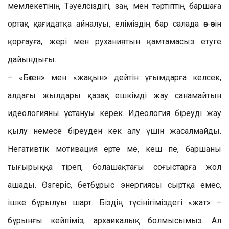
мемлекетінің Тәуелсіздігі, заң мен тәртіптің баршаға
ортақ қағидатқа айналуы, еліміздің бар салада өз-өзін
қорғауға, жері мен руханиятын қамтамасыз етуге
дайындығы.
– «Бөтен» мен «жақын» дейтін ұғымдарға келсек,
алдағы жылдары қазақ ешкімді жау санамайтын
идеологияны ұстануы керек. Идеология біреуді жау
қылу немесе біреуден кек алу үшін жасалмайды.
Негативтік мотивация ерте ме, кеш пе, баршаны
тығырыққа тіреп, болашақтағы соғыстарға жол
ашады. Өзгеріс, бетбұрыс энергиясы сыртқа емес,
ішке бұрылуы шарт. Біздің түсінігіміздегі «жат» –
бұрынғы кейпіміз, архаикалық болмысымыз. Ал