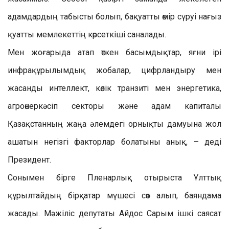
адамдардың табысты болып, бақуатты өмір сүруі нағыз
қуатты мемлекеттің көрсеткіші саналады.
Мен жоғарыда атап өткен басымдықтар, яғни ірі
инфрақұрылымдық жобалар, цифрландыру мен
жасанды интеллект, көлік транзиті мен энергетика,
агроөнеркәсіп секторы және адам капиталы
Қазақстанның жаңа әлемдегі орнықты дамуына жол
ашатын негізгі факторлар болатыны анық, – деді
Президент.
Сонымен бірге Пленарлық отырыста Ұлттық
құрылтайдың бірқатар мүшесі сөз алып, баяндама
жасады. Мәжіліс депутаты Айдос Сарым ішкі саясат