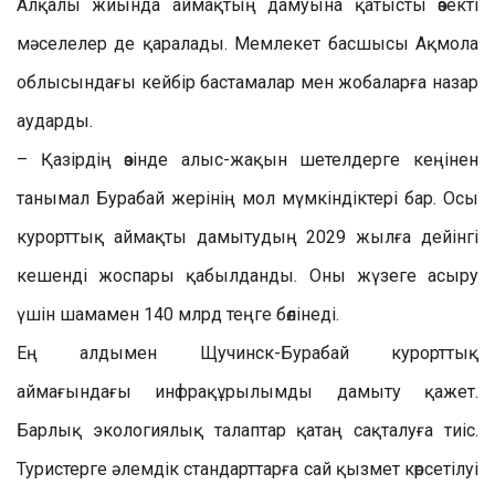
Алқалы жиында аймақтың дамуына қатысты өзекті
мәселелер де қаралады. Мемлекет басшысы Ақмола
облысындағы кейбір бастамалар мен жобаларға назар
аударды.
– Қазірдің өзінде алыс-жақын шетелдерге кеңінен
танымал Бурабай жерінің мол мүмкіндіктері бар. Осы
курорттық аймақты дамытудың 2029 жылға дейінгі
кешенді жоспары қабылданды. Оны жүзеге асыру
үшін шамамен 140 млрд теңге бөлінеді.
Ең алдымен Щучинск-Бурабай курорттық
аймағындағы инфрақұрылымды дамыту қажет.
Барлық экологиялық талаптар қатаң сақталуға тиіс.
Туристерге әлемдік стандарттарға сай қызмет көрсетілуі