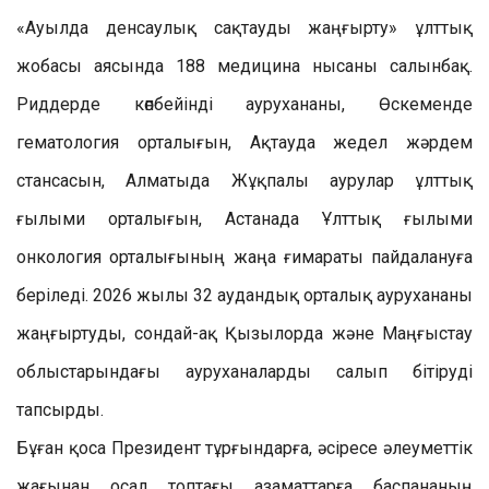
«Ауылда денсаулық сақтауды жаңғырту» ұлттық
жобасы аясында 188 медицина нысаны салынбақ.
Риддерде көпбейінді аурухананы, Өскеменде
гематология орталығын, Ақтауда жедел жәрдем
стансасын, Алматыда Жұқпалы аурулар ұлттық
ғылыми орталығын, Астанада Ұлттық ғылыми
онкология орталығының жаңа ғимараты пайдалануға
беріледі. 2026 жылы 32 аудандық орталық аурухананы
жаңғыртуды, сондай-ақ Қызылорда және Маңғыстау
облыстарындағы ауруханаларды салып бітіруді
тапсырды.
Бұған қоса Президент тұрғындарға, әсіресе әлеуметтік
жағынан осал топтағы азаматтарға баспананың