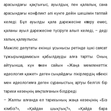
арасындағы қақтығыс, ауылдық пен қалалық сана
арасындағы конфликт әлі күнге дейін шешімін таппай
келеді. Бұл ауылды қала дәрежесіне көтеру емес,
қаланы ауыл дәрежесіне түсіруге алып келеді, – деді
халық қалаулысы.
Мәжіліс депутаты екінші ұсынысы ретінде ішкі саясат
тұжырымдамасын қабылдауды алға тартты. Оның
айтуынша, күн өткен сайын «Жаңа мемлекеттік
идеология қажет» деген сыңайдағы пікірлердің көбеюі
мен идеологияға деген сұраныстың артуы белгілі бір
тарихи кезеңнің аяқталғанын білдіреді.
– Жалпы алғанда ел тарихының жаңа кезеңінің «Біз
кімбіз?», «Қайдан шықтық?», «Қайда бара