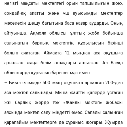
негізгі мақсаты мектептегі орын тапшылығын жою,
сондай-ақ апатты және үш ауысымды мектептер
мәселесін шешу бағытына баса назар аударды. Оның
айтуынша, Ақмола облысы ұлттық жоба бойынша
салынатын барлық мектептің құрылысын бірінші
болып аяқтаған. Аймақта 12 мыңнан аса оқушыға
арналған жаңа білім ошақтары ашылған. Ал басқа
облыстарда құрылыс барысы мәз емес.
– Биыл елімізде 500 мың оқушыға арналған 200-ден
аса мектеп салынады. Мына жайтты қаперде ұстаған
жөн: барлық жерде тек «Жайлы мектеп» жобасы
аясында мектеп салу міндетті емес. Сапалы салынған
қарапайым мектептерге де сұраныс жоғары. Жуырда