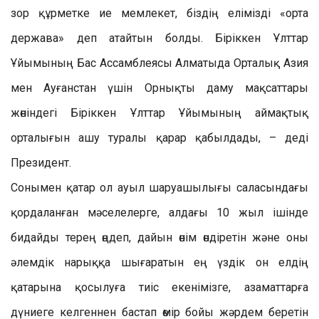
зор құрметке ие мемлекет, біздің елімізді «орта
держава» деп атайтын болды. Біріккен Ұлттар
Ұйымының Бас Ассамблеясы Алматыда Орталық Азия
мен Ауғанстан үшін Орнықты даму мақсаттары
жөніндегі Біріккен Ұлттар Ұйымының аймақтық
орталығын ашу туралы қарар қабылдады, – деді
Президент.
Сонымен қатар ол ауыл шаруашылығы саласындағы
қордаланған мәселелерге, алдағы 10 жыл ішінде
бидайды терең өңдеп, дайын өнім өндіретін және оны
әлемдік нарыққа шығаратын ең үздік он елдің
қатарына қосылуға тиіс екенімізге, азаматтарға
дүниеге келгеннен бастап өмір бойы жәрдем беретін