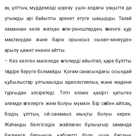
ақ ұлттық мүддемізді қорғау үшін алдағы уақытта да
ұтымды әрі байыпты әрекет етуге шақырды. Талай
заманнан келе жатқан өкпе-реніштерден, өткенге құр
мақтанудан және бәрін орынсыз сынап-мінеуден
арылу қажет екенін айтты.
– Кез келген мәселеде өзгелерді айыптап, қара бұлтты
төндіре беруге болмайды. Қоғам санасындағы осындай
құбылыстар ұлтымызды идеологиялық және мәдени
тұрғыдан әлсіретеді. Тіпті еліміз қазіргі қатыгез
әлемде өзгелерге жем болуы мүмкін. Бір сөзбен айтсақ,
біздің ұлттық ой-санамыз мықты болуы керек.
Жаһанды белгісіздік жайлаған бұлыңғыр заманда
бәсекеге барынша қабілетті болу үшін барлық