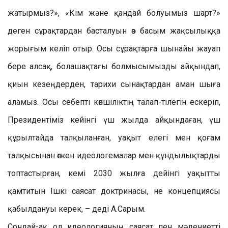
жатырмыз?», «Кім және қандай болуымыз шарт?»
деген сұрақтардан басталуын өз басым жақсылыққа
жорығым келіп отыр. Осы сұрақтарға шынайы жауап
бере алсақ, болашақтағы болмысымызды айқындап,
қиын кезеңдерден, тарихи сынақтардан аман шыға
аламыз. Осы себепті көпшіліктің талап-тілегін ескеріп,
Президентіміз кейінгі үш жылда айқындаған, үш
құрылтайда талқыланған, уақыт елегі мен қоғам
талқысынан өткен идеологемалар мен құндылықтарды
топтастырған, кемі 2030 жылға дейінгі уақытты
қамтитын Ішкі саясат доктринасы, не концепциясы
қабылдануы керек, – деді А.Сарым.
Сондай-ақ ол идеологияның саясат пен мәдениетті