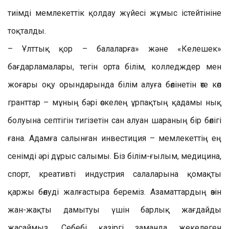
тиімді мемлекеттік қолдау жүйесі жұмыс істейтініне
тоқталды.
– Ұлттық қор – балаларға» және «Келешек»
бағдарламалары, тегін орта білім, колледждер мен
жоғары оқу орындарында білім алуға бөлінетін өте көп
гранттар – мұның бәрі өскелең ұрпақтың қадамы нық
болуына септігін тигізетін сан алуан шараның бір бөлігі
ғана. Адамға салынған инвестиция – мемлекеттің ең
сенімді әрі дұрыс салымы. Біз білім-ғылым, медицина,
спорт, креативті индустрия салаларына қомақты
қаржы бөлуді жалғастыра береміз. Азаматтардың өзін
жан-жақты дамытуы үшін барлық жағдайды
жасаймыз. Себебі қазіргі заманда жекелеген