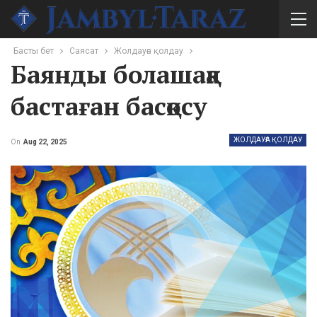
Басты бет
Саясат
Жолдауға қолдау
Баянды болашаққа
бастаған басқосу
ЖОЛДАУҒА ҚОЛДАУ
On
Aug 22, 2025