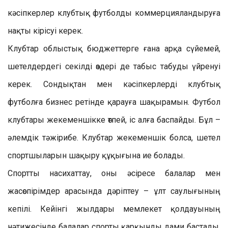
кәсіпкерлер клубтық футболды коммерцияландыруға
нақты кірісуі керек.
Клубтар облыстық бюджеттерге ғана арқа сүйемей,
шетелдердегі секілді өздері де табыс табуды үйренуі
керек. Сондықтан мен кәсіпкерлерді клубтық
футболға бизнес ретінде қарауға шақырамын. Футбол
клубтары жекеменшікке өтпей, іс алға баспайды. Бұл –
әлемдік тәжірибе. Клубтар жекеменшік болса, шетел
спортшыларын шақыру құқығына ие болады.
Спортты насихаттау, оны әсіресе балалар мен
жасөспірімдер арасында дәріптеу – ұлт саулығының
кепілі. Кейінгі жылдары мемлекет қолдауының
нәтижесінде балалар спорты қарқынды дами бастады.