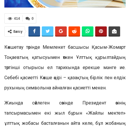
414
0
Бөлісу
Көкшетау төрінде Мемлекет басшысы Қасым-Жомарт
Тоқаевтың қатысуымен өткен Ұлттық құрылтайдың
төртінші отырысы ел тарихында ерекше мәнге ие.
Себебі қасиетті Көкше өңірі – қазақтың бірлік пен елдік
рухының символына айналған қасиетті мекен.
Жиында сөйлеген сөзінде Президент өзінің
тапсырмасымен екі жыл бұрын «Жайлы мектеп»
ұлттық жобасы басталғанын айта келе, бұл жобаның