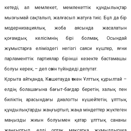
кетеді, ал мемлекет, мемлекеттік құндылықтар
мызғымай сақталып, жалғасып жатуға тиіс. Бұл да бір
модернизациялық жоба аясында жасалатын
қоғамдық келісімнің бірі болмақ. Осындай
жұмыстарға еліміздегі негізгі саяси күштер, яғни
парламенттік партиялар бірінші кезекте бастамашы
болуы керек, – деп сөзін түйіндеді депутат.
Қорыта айтқанда, Көкшетауда өткен Ұлттық құрылтай –
елдің болашағына бағыт-бағдар беретін, халық пен
биліктің арасындағы диалогты күшейтетін, ұлттық
құндылықтарды жаңғыртып, жаңа міндеттер жүктеген
маңызды жиын болуымен қатар ұлттық сананы
жаңғыртып, елді ортақ мақсатқа жұмылдыруға