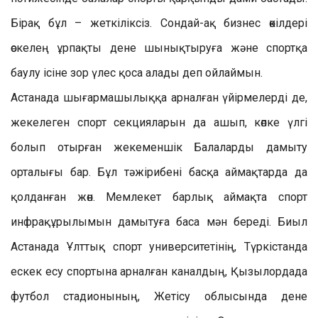
Бірақ бұл – жеткіліксіз. Сондай-ақ бизнес өкілдері
өскелең ұрпақты дене шынықтыруға және спортқа
баулу ісіне зор үлес қоса алады деп ойлаймын.
Астанада шығармашылыққа арналған үйірмелерді де,
жекелеген спорт секцияларын да ашып, көпке үлгі
болып отырған жекеменшік Балаларды дамыту
орталығы бар. Бұл тәжірибені басқа аймақтарда да
қолданған жөн. Мемлекет барлық аймақта спорт
инфрақұрылымын дамытуға баса мән береді. Биыл
Астанада Ұлттық спорт университетінің, Түркістанда
ескек есу спортына арналған каналдың, Қызылордада
футбол стадионының, Жетісу облысында дене