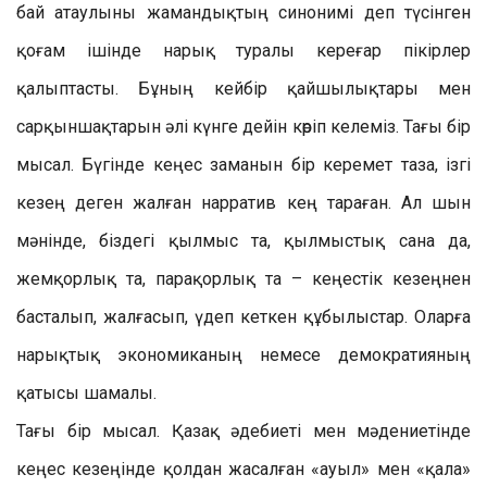
бай атаулыны жамандықтың синонимі деп түсінген
қоғам ішінде нарық туралы кереғар пікірлер
қалыптасты. Бұның кейбір қайшылықтары мен
сарқыншақтарын әлі күнге дейін көріп келеміз. Тағы бір
мысал. Бүгінде кеңес заманын бір керемет таза, ізгі
кезең деген жалған нарратив кең тараған. Ал шын
мәнінде, біздегі қылмыс та, қылмыстық сана да,
жемқорлық та, парақорлық та – кеңестік кезеңнен
басталып, жалғасып, үдеп кеткен құбылыстар. Оларға
нарықтық экономиканың немесе демократияның
қатысы шамалы.
Тағы бір мысал. Қазақ әдебиеті мен мәдениетінде
кеңес кезеңінде қолдан жасалған «ауыл» мен «қала»