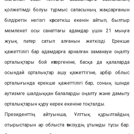
қолжетімді болуы тұрмыс сапасының жақсарғанын
білдіретін негізгі көрсеткіш екенін айтып, былтыр
мемлекет осы санаттағы адамдар үшін 21 мыңға
жуық пәтер сатып алғанын жеткізді. Ерекше
қажеттілігі бар адамдарға арналған заманауи оңалту
орталықтары бой көтергеніне, басқа да қалаларда
осындай орталықтар ашу қажеттігіне, әрбір облыс
орталығында ерекше қажеттілігі бар, соның ішінде
аутизмге шалдыққан балаларды оңалту және дамыту
орталықтарын құру керек екеніне тоқталды.
Президенттің айтуынша, Ұлттық құрылтайдың
отырыстарын әр облыста өткізудің ұтымды тұсы бар.