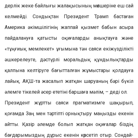
дерлік жеке байлығы жалақысының мөлшеріне еш сай
келмейді. Сондықтан Президент Трамп бастаған
Америка әкімшілігінің жаппай қызмет бабын асыра
пайдалануға қатысты оқиғаларды анықтауға және
«тұңғиық мемлекет» ұғымына тән саяси екіжүзділікті
әшкерелеуге, дәстүрлі моральдық құндылықтарды
қалпына келтіруге бағытталған жұмыстары қолдауға
лайық. АҚШ-та жасалып жатқан шаруаның бәрі бүкіл
әлемге тікелей әсер ететіні баршаға мәлім, – деді ол.
Президент жұртты саяси прагматизмге шақырып,
қоғамда Заң мен тәртіпті орнықтыру маңызды екенін
айтты. Қазір әлемде болып жатқан оқиғалар біздің
бағдарымыздың дұрыс екенін көрсетіп отыр. Сондай-