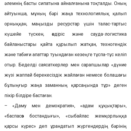
әлемнің басты сипатына айналғанына тоқталды. Оның
айтуынша, мұның бәрі жаңа технологиялық қалып
орныққан, маңызды ресурстар үшін талас-тартыс
күшейе түскен, өндіріс және сауда-логистика
байланыстары қайта құрылып жатқан, техногендік
және табиғи апаттар туындаған кезеңге тұспа-тұс келіп
отыр. Беделді саясаткерлер мен сарапшылар «дүние
жүзі жаппай берекесіздік жайлаған немесе болашағы
бұлыңғыр жаңа заманның қарсаңында тұр» деген
пікір білдіре бастаған.
– «Даму мен демократия», «адам құқықтары»,
«баспасөз бостандығы», «сыбайлас жемқорлыққа
қарсы күрес» деп ұрандатып жүргендердің бәрінің