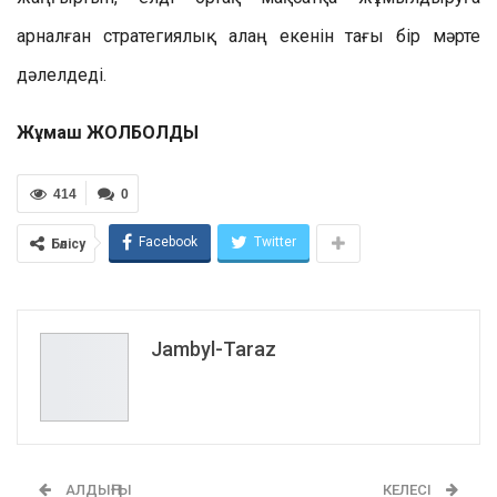
арналған стратегиялық алаң екенін тағы бір мәрте
дәлелдеді.
Жұмаш ЖОЛБОЛДЫ
414
0
Facebook
Twitter
Бөлісу
Jambyl-Taraz
АЛДЫҢҒЫ
КЕЛЕСІ