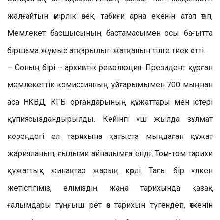
жалғайтын өмірлік өзек, табиғи арна екенін атап өтіп,
Мемлекет басшысының бастамасымен осы бағытта
біршама жұмыс атқарылып жатқанын тілге тиек етті.
– Соның бірі – архивтік революция. Президент құрған
мемлекеттік комиссияның ұйғарымымен 700 мыңнан
аса НКВД, КГБ органдарының құжаттары мен істері
құпиясыздандырылды. Кейінгі үш жылда зұлмат
кезеңдегі ел тарихына қатыста мыңдаған құжат
жарияланып, ғылыми айналымға енді. Том-том тарихи
құжаттық жинақтар жарық көрді. Тағы бір үлкен
жетістігіміз, еліміздің жаңа тарихында қазақ
ғалымдары тұңғыш рет өз тарихын түгендеп, өткенін