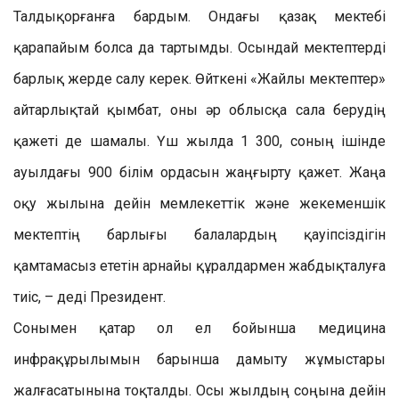
Талдықорғанға бардым. Ондағы қазақ мектебі
қарапайым болса да тартымды. Осындай мектептерді
барлық жерде салу керек. Өйткені «Жайлы мектептер»
айтарлықтай қымбат, оны әр облысқа сала берудің
қажеті де шамалы. Үш жылда 1 300, соның ішінде
ауылдағы 900 білім ордасын жаңғырту қажет. Жаңа
оқу жылына дейін мемлекеттік және жекеменшік
мектептің барлығы балалардың қауіпсіздігін
қамтамасыз ететін арнайы құралдармен жабдықталуға
тиіс, – деді Президент.
Сонымен қатар ол ел бойынша медицина
инфрақұрылымын барынша дамыту жұмыстары
жалғасатынына тоқталды. Осы жылдың соңына дейін