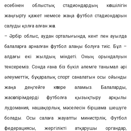
есебінен облыстық стадиондардың көпшілігін
жаңғырту қажет немесе жаңа футбол стадиондарын
салуды қолға алған жөн.
– Әрбір облыс, аудан орталығында, кент пен ауылда
балаларға арналған футбол алаңы болуға тиіс. Бұл –
алдағы екі жылдың міндеті. Оның орындалуын
тексереміз. Сонда ғана біз бүкіл әлемге танымал әрі
әлеуметтік, бұқаралық спорт саналатын осы ойынды
жаңа деңгейге көтере аламыз. Балаларды,
жасөспірімдерді футболға қызықтыру арқылы
лудомания, нашақорлық мәселесін біршама шешуге
болады. Осы салаға жауапты министрлік, Футбол
федерациясы, жергілікті атқарушы органдар,