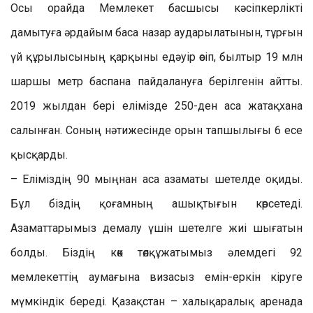
Осы орайда Мемлекет басшысы кәсіпкерлікті
дамытуға әрдайым баса назар аударылатынын, тұрғын
үй құрылысының қарқыны едәуір өсіп, былтыр 19 млн
шаршы метр баспана пайдалануға берілгенін айтты.
2019 жылдан бері елімізде 250-ден аса жатақхана
салынған. Соның нәтижесінде орын тапшылығы 6 есе
қысқарды.
– Еліміздің 90 мыңнан аса азаматы шетелде оқиды.
Бұл біздің қоғамның ашықтығын көрсетеді.
Азаматтарымыз демалу үшін шетелге жиі шығатын
болды. Біздің көк төлқұжатымыз әлемдегі 92
мемлекеттің аумағына визасыз емін-еркін кіруге
мүмкіндік береді. Қазақстан – халықаралық аренада