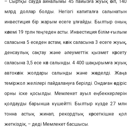
– Сыртқы сауда айналымы 45 пайызға жуық өсіп, 140
млрд доллар болды. Негізгі капиталға салынатын
инвестиция бір жарым есеге ұлғайды. Былтыр оның
көлемі 19 трлн теңгеден асты. Инвестиция білім-ғылым
саласына 5 еседен астам, көлік саласына 3 есеге жуық,
денсаулық сақтау және әлеуметтік қызмет көрсету
саласына 3,5 есе көп салынды. 4 400 шақырымға жуық
автокөлік жолдары салынды және жөнделді. Жаңа
теміржол желілері пайдалануға берілді. Ондаған өндіріс
орны іске қосылды. Мемлекет ауыл еңбеккерлерін
қолдауды барынша күшейтті. Былтыр күзде 27 млн
тонна астық жинап, рекордтық көрсеткішке қол
жеткіздік, – деді Мемлекет басшысы.