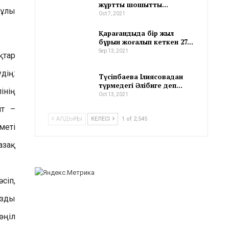
жұртты шошытты…
тұлы
Oct 7, 2021
Қарағандыда бір жыл
бұрын жоғалып кеткен 27…
Sep 13, 2021
қтар
дің:
Түсіпбаева Ілиясовадан
түрмедегі Әлібиге деп…
інің
Oct 13, 2021
нт –
АЛДЫҢҒЫ
КЕЛЕСІ
1 of 2,545
меті
азақ
сіп,
ызды
өңіл