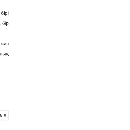
бірі
 бір
 жас
алық
0