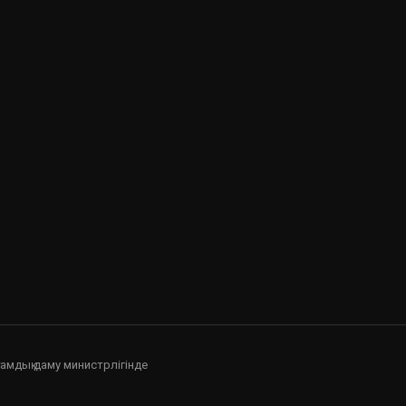
оғамдық даму министрлігінде