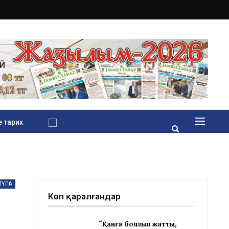
 тарих
ТҰЛҒА
Көп қаралғандар
“Қанға боялып жатты,