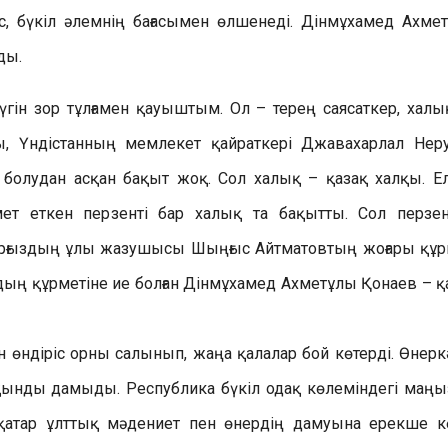
с, бүкіл әлемнің бағасымен өлшенеді. Дінмұхамед Ахме
ды.
гін зор тұлғамен қауыштым. Ол – терең саясаткер, халы
ы, Үндістанның мемлекет қайраткері Джавахарлал Неру
 болудан асқан бақыт жоқ. Сол халық – қазақ халқы. Ел
ет еткен перзенті бар халық та бақытты. Сол перзе
ырғыздың ұлы жазушысы Шыңғыс Айтматовтың жоғары құр
рдың құрметіне ие болған Дінмұхамед Ахметұлы Қонаев – қ
өндіріс орны салынып, жаңа қалалар бой көтерді. Өнеркә
қынды дамыды. Республика бүкіл одақ көлеміндегі маң
 қатар ұлттық мәдениет пен өнердің дамуына ерекше к