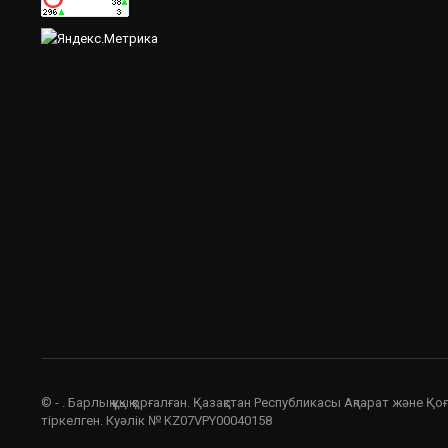
© - . Барлық құқық қорғалған. Қазақстан Республикасы Ақпарат және Қ
тіркелген. Куәлік № KZ07VPY00040158