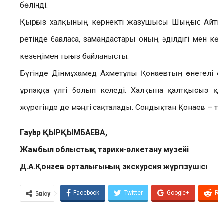
бөлінді.
Қырғыз халқының көрнекті жазушысы Шыңғыс Айтма
ретінде бағаласа, замандастары оның әділдігі мен к
кезеңімен тығыз байланысты.
Бүгінде Дінмұхамед Ахметұлы Қонаевтың өнегелі өм
ұрпаққа үлгі болып келеді. Халқына қалтқысыз қы
жүрегінде де мәңгі сақталады. Сондықтан Қонаев – т
Гауһар ҚЫРҚЫМБАЕВА,
Жамбыл облыстық тарихи-
өлкетану музейі
Д.А.Қонаев орталығының экскурсия жүргізушісі
Facebook
Twitter
Google+
R
Бөлісу