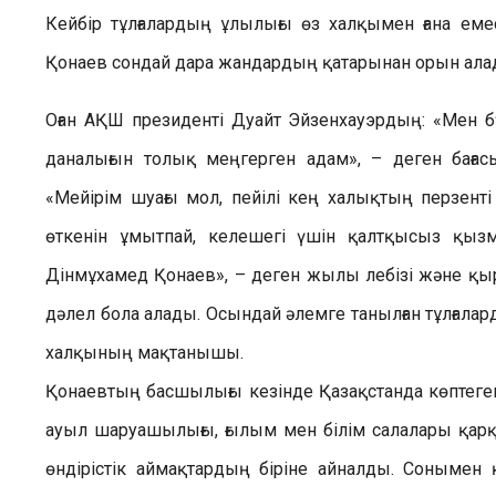
Кейбір тұлғалардың ұлылығы өз халқымен ғана еме
Қонаев сондай дара жандардың қатарынан орын ала
Оған АҚШ президенті Дуайт Эйзенхауэрдың: «Мен бү
даналығын толық меңгерген адам», – деген бағас
«Мейірім шуағы мол, пейілі кең халықтың перзенті
өткенін ұмытпай, келешегі үшін қалтқысыз қызм
Дінмұхамед Қонаев», – деген жылы лебізі және қ
дәлел бола алады. Осындай әлемге танылған тұлғала
халқының мақтанышы.
Қонаевтың басшылығы кезінде Қазақстанда көптеген 
ауыл шаруашылығы, ғылым мен білім салалары қар
өндірістік аймақтардың біріне айналды. Сонымен