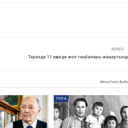
КЕЛЕСІ
Таразда 11 көшеде жол таңбалары жаңартыл
More From Auth
ТҰЛҒА