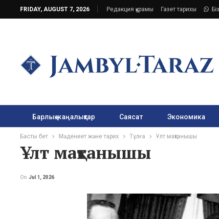
FRIDAY, AUGUST 7, 2026
Редакция құрамы
Газет тарихы
Бі
Барлық жаңалықтар
Саясат
Экономика
Басты бет
Мәдениет және тарих
Тұлға
Ұлт мақтанышы
Ұлт мақтанышы
On
Jul 1, 2026