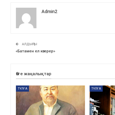
Admin2
АЛДЫҢҒЫ
«Батамен ел көгерер»
Өзге жаңалықтар
ТҰЛҒА
ТҰЛҒА