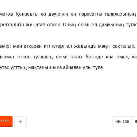
тов Қонаевты өз дәуірінің ең парасатты тұлғаларының 
өрегендігін жиі атап өткен. Оның есімі ел дамуының тұтас
ірі мен атқарған игі істері ел жадында мәңгі сақталып,
змет еткен тұлғаның есімі тарих бетінде ғана емес, х
ұтас ұлттың мақтанышына айналған ұлы тұлға.
eddIt
136