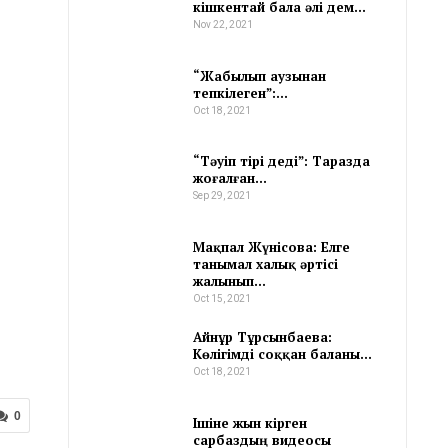
кішкентай бала әлі дем…
Nov 22, 2021
“Жабылып аузынан
тепкілеген”:…
Oct 18, 2021
“Тәуіп тірі деді”: Таразда
жоғалған…
Sep 29, 2021
Мақпал Жүнісова: Елге
танымал халық әртісі
жалынып…
Oct 15, 2021
Айнұр Тұрсынбаева:
Көлігімді соққан баланы…
Oct 18, 2021
0
Ішіне жын кірген
сарбаздың видеосы