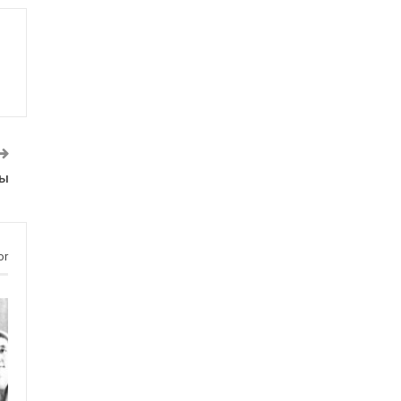
ды
or