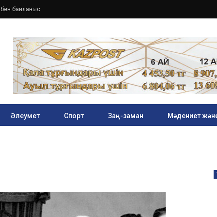
збен байланыс
Әлеумет
Спорт
Заң-заман
Мәдениет және