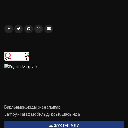
Барлық маңызды жаңалықтар
Jambyl-Taraz мобильді қосымшасында
ЖҮКТЕП АЛУ