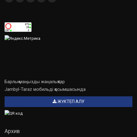
Барлық маңызды жаңалықтар
Jambyl-Taraz мобильді қосымшасында
ЖҮКТЕП АЛУ
Архив