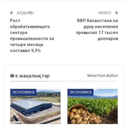
АЛДЫҢҒЫ
КЕЛЕСІ
Рост
ВВП Казахстана на
обрабатывающего
душу населения
сектора
превысил 17 тысяч
промышленности за
долларов
четыре месяца
составил 9,9%
Өзге жаңалықтар
More From Author
ЭКОНОМИКА
ЭКОНОМИКА