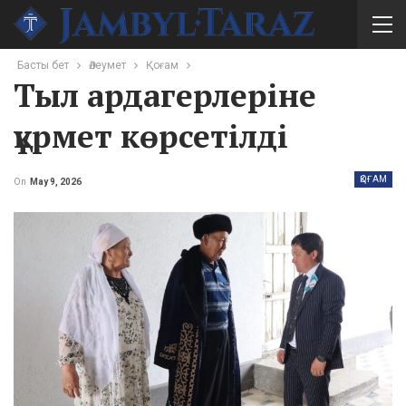
Басты бет
Әлеумет
Қоғам
Тыл ардагерлеріне
құрмет көрсетілді
ҚОҒАМ
On
May 9, 2026