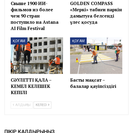
Свыше 1900 ИИ-
GOLDEN COMPASS
фильмов из более
«Меркі» табиғи паркін
чем 90 стран
дамытуға белсенді
поступило на Astana
үлес қосуда
AI Film Festival
ҚОҒАМ
ҚОҒАМ
СӘУЛЕТТІ ҚАЛА –
Басты мақсат –
КЕМЕЛ КЕЛЕШЕК
балалар қауіпсіздігі
КЕПІЛІ
АЛДЫҢҒЫ
КЕЛЕСІ
ПІКІР ҚАЛДЫРЫНЫЗ