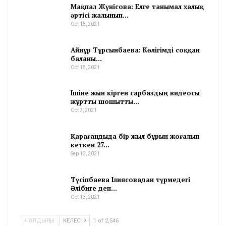
Мақпал Жүнісова: Елге танымал халық
әртісі жалынып…
Oct 15, 2021
Айнұр Тұрсынбаева: Көлігімді соққан
баланы…
Oct 18, 2021
Ішіне жын кірген сарбаздың видеосы
жұртты шошытты…
Oct 7, 2021
Қарағандыда бір жыл бұрын жоғалып
кеткен 27…
Sep 13, 2021
Түсіпбаева Ілиясовадан түрмедегі
Әлібиге деп…
Oct 13, 2021
АЛДЫҢҒЫ
КЕЛЕСІ
1 of 2,546