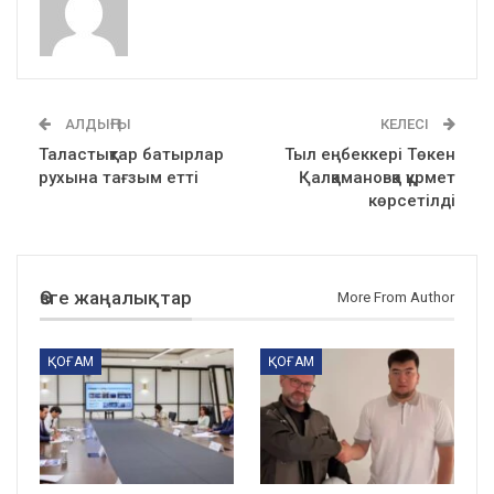
АЛДЫҢҒЫ
КЕЛЕСІ
Таластықтар батырлар
Тыл еңбеккері Төкен
рухына тағзым етті
Қалқамановқа құрмет
көрсетілді
Өзге жаңалықтар
More From Author
ҚОҒАМ
ҚОҒАМ