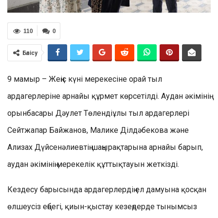
110
0
Бөлісу
9 мамыр – Жеңіс күні мерекесіне орай тыл
ардагерлеріне арнайы құрмет көрсетілді. Аудан әкімінің
орынбасары Дәулет Төлендіұлы тыл ардагерлері
Сейтжапар Байжанов, Малике Ділдәбекова және
Ализах Дүйсенәлиевтің шаңырақтарына арнайы барып,
аудан әкімінің мерекелік құттықтауын жеткізді.
Кездесу барысында ардагерлердің ел дамуына қосқан
өлшеусіз еңбегі, қиын-қыстау кезеңдерде тынымсыз