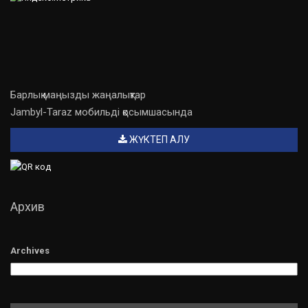
Барлық маңызды жаңалықтар
Jambyl-Taraz мобильді қосымшасында
ЖҮКТЕП АЛУ
Архив
Archives