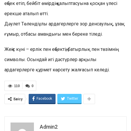
еңбек етіп, бейбіт өмірдің қалыптасуына қосқан үлесі
ерекше аталып өтті.
Дәулет Төлендіұлы ардагерлерге зор денсаулық, ұзақ
ғұмыр, отбасы амандығы мен береке тіледі.
Жеңіс күні – ерлік пен еңбектің, батырлық пен төзімнің
символы. Осындай игі дәстүрлер арқылы
ардагерлерге құрмет көрсету жалғасып келеді.
110
0
Facebook
Twitter
Бөлісу
Admin2