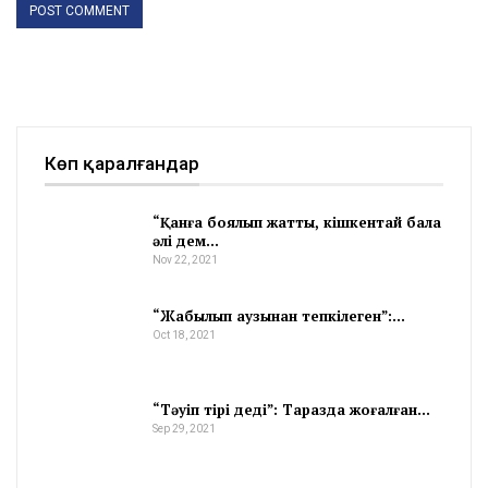
Көп қаралғандар
“Қанға боялып жатты, кішкентай бала
әлі дем…
Nov 22, 2021
“Жабылып аузынан тепкілеген”:…
Oct 18, 2021
“Тәуіп тірі деді”: Таразда жоғалған…
Sep 29, 2021