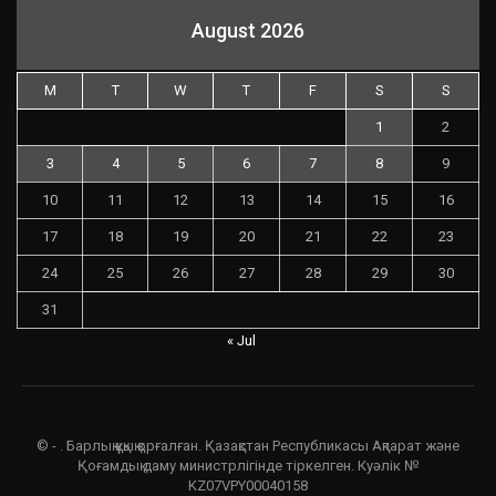
August 2026
M
T
W
T
F
S
S
1
2
3
4
5
6
7
8
9
10
11
12
13
14
15
16
17
18
19
20
21
22
23
24
25
26
27
28
29
30
31
« Jul
© - . Барлық құқық қорғалған. Қазақстан Республикасы Ақпарат және
Қоғамдық даму министрлігінде тіркелген. Куәлік №
KZ07VPY00040158