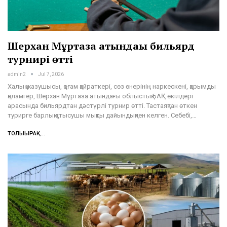
Шерхан Мұртаза атындағы бильярд
турнирі өтті
admin2
Jul 7, 2026
Халық жазушысы, қоғам қайраткері, сөз өнерінің наркескені, қарымды
қаламгер, Шерхан Мұртаза атындағы облыстық БАҚ өкілдері
арасында бильярдтан дәстүрлі турнир өтті. Тастаяқтан өткен
турирге барлық қатысушы мықты дайындықпен келген. Себебі,…
ТОЛЫҒЫРАҚ...