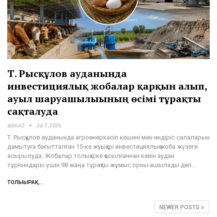
Т. Рысқұлов ауданында
инвестициялық жобалар қарқын алып,
ауыл шаруашылығының өсімі тұрақты
сақталуда
admin2
Jul 7, 2026
Т. Рысқұлов ауданында агроөнеркәсіп кешені мен өндіріс салаларын
дамытуға бағытталған 15-ке жуық ірі инвестициялық жоба жүзеге
асырылуда. Жобалар толық іске қосылғаннан кейін аудан
тұрғындары үшін 98 жаңа тұрақты жұмыс орны ашылады деп…
ТОЛЫҒЫРАҚ...
NEWER POSTS