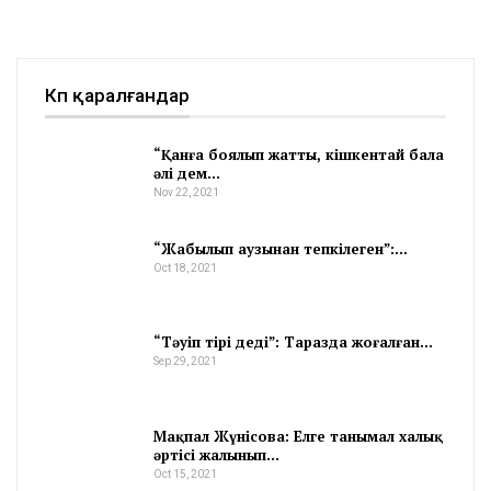
Көп қаралғандар
“Қанға боялып жатты, кішкентай бала
әлі дем…
Nov 22, 2021
“Жабылып аузынан тепкілеген”:…
Oct 18, 2021
“Тәуіп тірі деді”: Таразда жоғалған…
Sep 29, 2021
Мақпал Жүнісова: Елге танымал халық
әртісі жалынып…
Oct 15, 2021