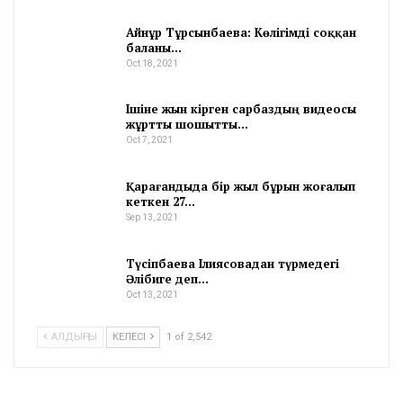
Айнұр Тұрсынбаева: Көлігімді соққан
баланы…
Oct 18, 2021
Ішіне жын кірген сарбаздың видеосы
жұртты шошытты…
Oct 7, 2021
Қарағандыда бір жыл бұрын жоғалып
кеткен 27…
Sep 13, 2021
Түсіпбаева Ілиясовадан түрмедегі
Әлібиге деп…
Oct 13, 2021
АЛДЫҢҒЫ
КЕЛЕСІ
1 of 2,542