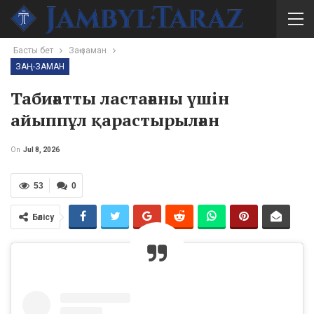
Басты бет
Заң-заман
ЗАҢ-ЗАМАН
Табиғатты ластағаны үшін
айыппұл қарастырылған
On
Jul 8, 2026
53
0
Бөлісу