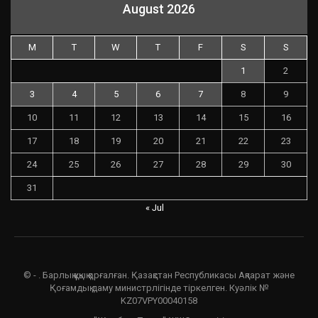
August 2026
M
T
W
T
F
S
S
1
2
3
4
5
6
7
8
9
10
11
12
13
14
15
16
17
18
19
20
21
22
23
24
25
26
27
28
29
30
31
« Jul
© - . Барлық құқық қорғалған. Қазақстан Республикасы Ақпарат және
Қоғамдық даму министрлігінде тіркелген. Куәлік №
KZ07VPY00040158