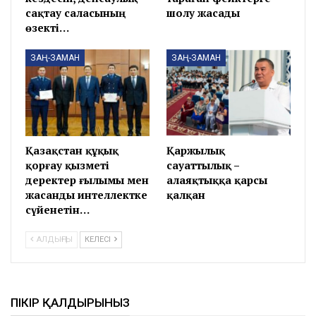
сақтау саласының
шолу жасады
өзекті…
ЗАҢ-ЗАМАН
ЗАҢ-ЗАМАН
Қазақстан құқық
Қаржылық
қорғау қызметі
сауаттылық –
деректер ғылымы мен
алаяқтыққа қарсы
жасанды интеллектке
қалқан
сүйенетін…
АЛДЫҢҒЫ
КЕЛЕСІ
ПІКІР ҚАЛДЫРЫНЫЗ