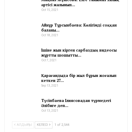
әртісі жалынып…
Oct 15, 2021
Айнұр Тұрсынбаева: Көлігімді соққан
баланы…
Oct 18, 2021
Ішіне жын кірген сарбаздың видеосы
жұртты шошытты…
Oct 7, 2021
Қарағандыда бір жыл бұрын жоғалып
кеткен 27…
Sep 13, 2021
Түсіпбаева Ілиясовадан түрмедегі
Әлібиге деп…
Oct 13, 2021
АЛДЫҢҒЫ
КЕЛЕСІ
1 of 2,544