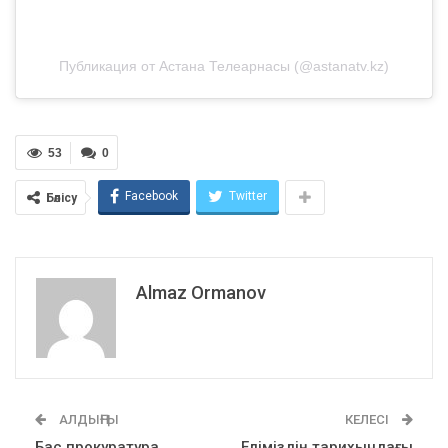
Публикация от Астана Телеарнасы (@astanatv.kz)
53
0
Facebook
Twitter
Бөлісу
Almaz Ormanov
АЛДЫҢҒЫ
КЕЛЕСІ
Бас прокуратура
Еліміздің тарихындағы