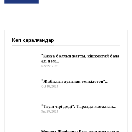
Көп қаралғандар
“Қанға боялып жатты, кішкентай бала
әлі дем…
Nov 22, 2021
“Жабылып аузынан тепкілеген”:…
Oct 18, 2021
“Тәуіп тірі деді”: Таразда жоғалған…
Sep 29, 2021
Мақпал Жүнісова: Елге танымал халық