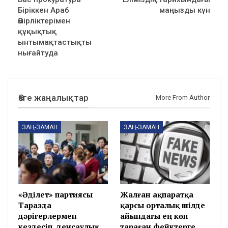
Біріккен Араб
маңызды күн
Әмірліктерімен
құқықтық
ынтымақтастықты
нығайтуда
Өзге жаңалықтар
More From Author
ЗАҢ-ЗАМАН
ЗАҢ-ЗАМАН
«Әділет» партиясы
Жалған ақпаратқа
Таразда
қарсы орталық шілде
дәрігерлермен
айындағы ең көп
кездесіп, денсаулық
тараған фейктерге