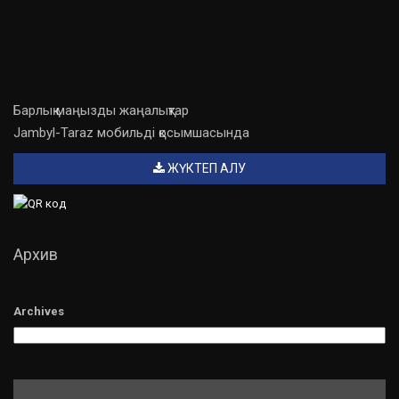
Барлық маңызды жаңалықтар
Jambyl-Taraz мобильді қосымшасында
ЖҮКТЕП АЛУ
Архив
Archives