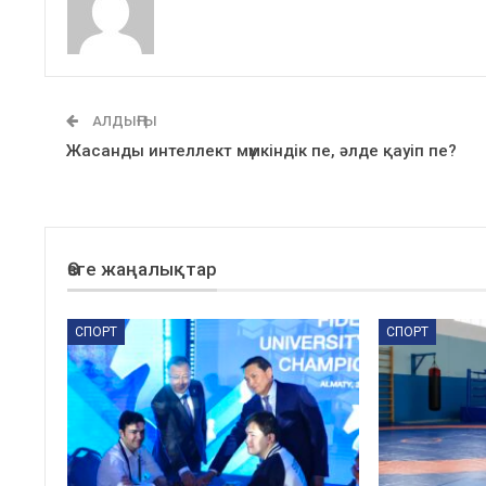
АЛДЫҢҒЫ
Жасанды интеллект мүмкіндік пе, әлде қауіп пе?
Өзге жаңалықтар
СПОРТ
СПОРТ