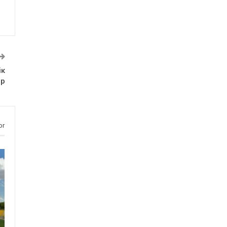
ік
ер
or