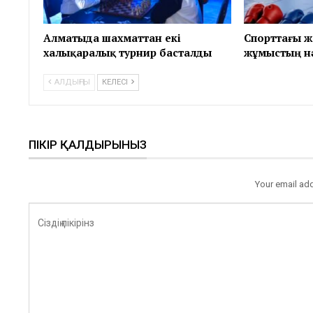
Алматыда шахматтан екі
Спорттағы же
халықаралық турнир басталды
жұмыстың н
АЛДЫҢҒЫ
КЕЛЕСІ
ПІКІР ҚАЛДЫРЫНЫЗ
Your email add