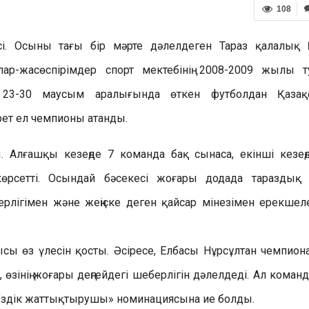
108
сі. Осыны тағы бір мәрте дәлелдеген Тараз қалалы
ар-жасөспірімдер спорт мектебінің 2008-2009 жылы т
 23-30 маусым аралығында өткен футболдан Қазақ
рет ел чемпионы атанды.
. Алғашқы кезеңде 7 команда бақ сынаса, екінші кезең
өрсетті. Осындай бәсекесі жоғары додада тараздық
ігімен және жеңіске деген қайсар мінезімен ерекшеле
ы өз үлесін қосты. Әсіресе, Елбасы Нұрсұлтан чемпиона
өзінің жоғары деңгейдегі шеберлігін дәлелдеді. Ал коман
 «Үздік жаттықтырушы» номинациясына ие болды.