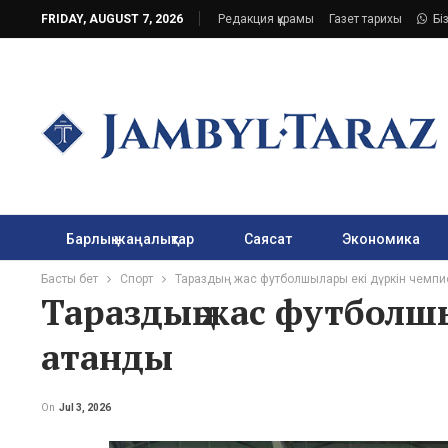
FRIDAY, AUGUST 7, 2026
Редакция құрамы
Газет тарихы
Бі
Барлық жаңалықтар
Саясат
Экономика
Басты бет
Спорт
Тараздың жас футболшылары екі дүркін чемпи
Тараздың жас футболш
атанды
On
Jul 3, 2026