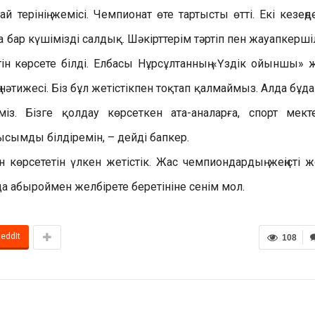
 терінің жемісі. Чемпионат өте тартысты өтті. Екі кезеңд
бар күшімізді салдық. Шәкірттерім тәртіп пен жауапкершіл
ігін көрсете білді. Елбасы Нұрсұлтанның «Үздік ойыншы» 
ң нәтижесі. Біз бұл жетістікпен тоқтап қалмаймыз. Алда бұда
з. Бізге қолдау көрсеткен ата-аналарға, спорт мектеб
ымды білдіремін, – дейді бапкер.
н көрсететін үлкен жетістік. Жас чемпиондардың жеңісті 
 абыроймен желбірете беретініне сенім мол.
eddIt
108