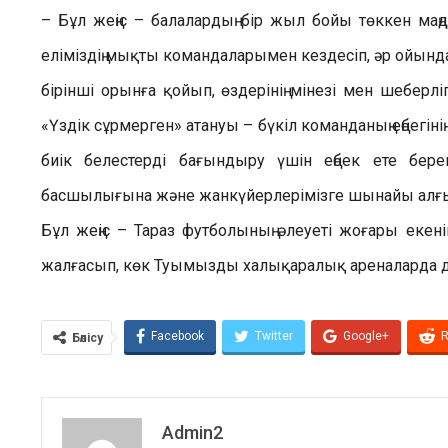
– Бұл жеңіс – балалардың бір жыл бойы төккен маңдай
еліміздің мықты командаларымен кездесіп, әр ойында 
бірінші орынға қойып, өздерінің мінезі мен шеберл
«Үздік сұрмерген» атануы – бүкіл команданың еңбегіні
биік белестерді бағындыру үшін еңбек ете беремі
басшылығына және жанкүйерлерімізге шынайы алғыс
Бұл жеңіс – Тараз футболының әлеуеті жоғары екені
жалғасып, көк Туымызды халықаралық ареналарда да
Facebook
Twitter
Google+
R
Бөлісу
Admin2