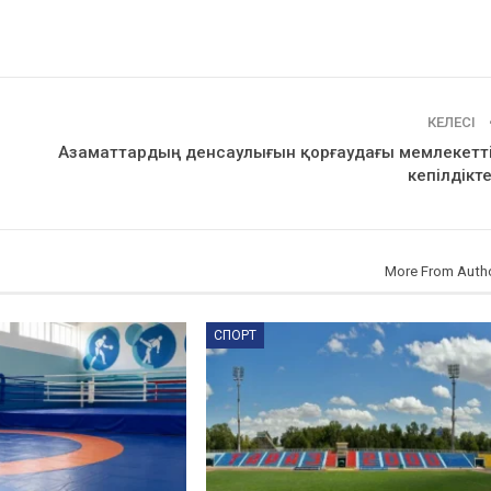
КЕЛЕСІ
Азаматтардың денсаулығын қорғаудағы мемлекетт
кепілдікт
More From Auth
СПОРТ