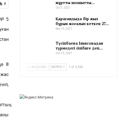
жұртты шошытты…
0
Oct 7, 2021
Қарағандыда бір жыл
қ №5
бұрын жоғалып кеткен 27…
уған
Sep 13, 2021
стан
Түсіпбаева Ілиясовадан
түрмедегі Әлібиге деп…
Oct 13, 2021
де 8
АЛДЫҢҒЫ
КЕЛЕСІ
1 of 2,546
 жас
ніп,
ттың
даны