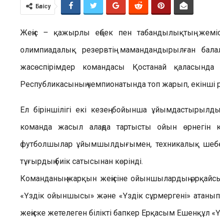
Бөлісу
Жеңіс – қажырлы еңбек пен табандылықтың жемі
олимпиадалық резервтің мамандандырылған балал
жасөспірімдер командасы Қостанай қаласында
Республикасының чемпионатында топ жарып, екінші 
Ел біріншілігі екі кезең бойынша ұйымдастырылды
команда жасыл алаңда тартысты ойын өрнегін к
футболшылар ұйымшылдығымен, техникалық шеберл
тұғырдың биік сатысынан көрінді.
Команданың жарқын жеңісіне ойыншылардың әрқайсыс
«Үздік ойыншысы» және «Үздік сұрмергені» атанып, 
жеңіске жетелеген білікті бапкер Ерқасым Ешенқұл