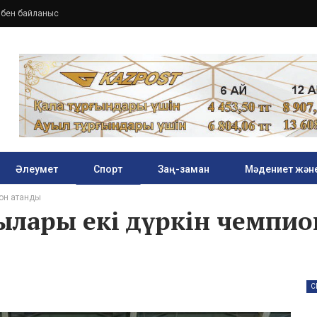
збен байланыс
Әлеумет
Спорт
Заң-заман
Мәдениет және
он атанды
ылары екі дүркін чемпио
С