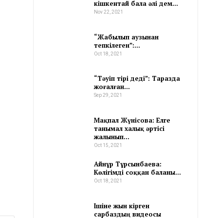
кішкентай бала әлі дем…
Nov 22, 2021
“Жабылып аузынан
тепкілеген”:…
Oct 18, 2021
“Тәуіп тірі деді”: Таразда
жоғалған…
Sep 29, 2021
Мақпал Жүнісова: Елге
танымал халық әртісі
жалынып…
Oct 15, 2021
Айнұр Тұрсынбаева:
Көлігімді соққан баланы…
Oct 18, 2021
Ішіне жын кірген
сарбаздың видеосы