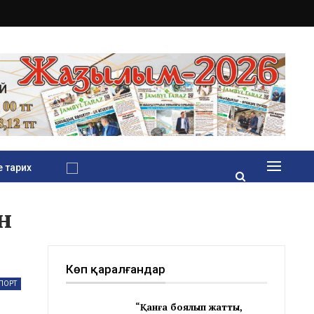
 тарих
н
Көп қаралғандар
ПОРТ
“Қанға боялып жатты,