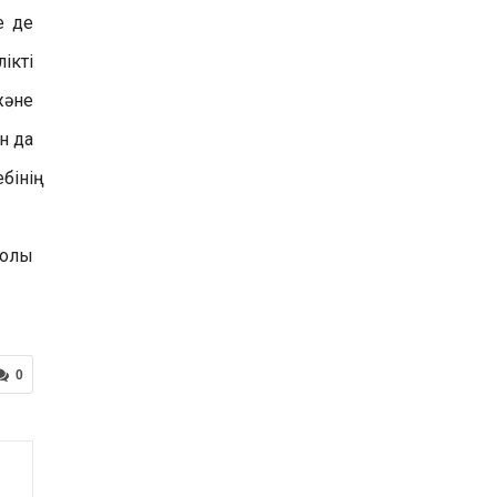
е де
ікті
және
н да
інің
жолы
0