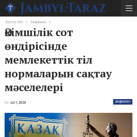
Басты бет
Заң-заман
Әкімшілік сот
өндірісінде
мемлекеттік тіл
нормаларын сақтау
мәселелері
ЗАҢ-ЗАМАН
On
Jul 1, 2026