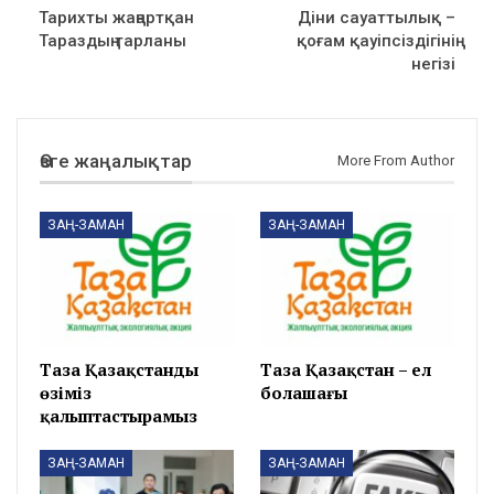
Тарихты жаңартқан
Діни сауаттылық –
Тараздың тарланы
қоғам қауіпсіздігінің
негізі
Өзге жаңалықтар
More From Author
ЗАҢ-ЗАМАН
ЗАҢ-ЗАМАН
Таза Қазақстанды
Таза Қазақстан – ел
өзіміз
болашағы
қалыптастырамыз
ЗАҢ-ЗАМАН
ЗАҢ-ЗАМАН