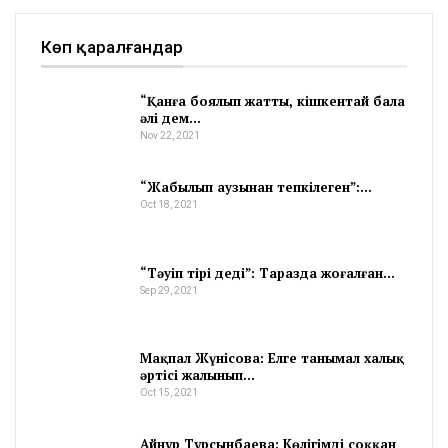
Көп қаралғандар
“Қанға боялып жатты, кішкентай бала
әлі дем…
Nov 22, 2021
“Жабылып аузынан тепкілеген”:…
Oct 18, 2021
“Тәуіп тірі деді”: Таразда жоғалған…
Sep 29, 2021
Мақпал Жүнісова: Елге танымал халық
әртісі жалынып…
Oct 15, 2021
Айнұр Тұрсынбаева: Көлігімді соққан