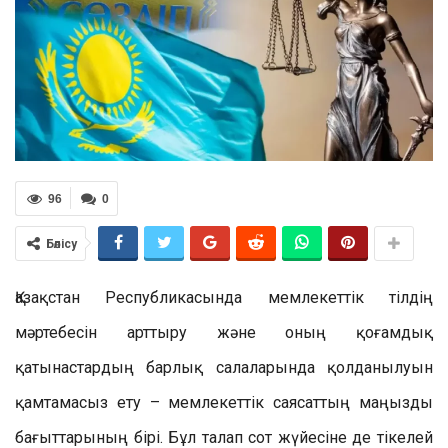
96
0
Бөлісу
Қазақстан Республикасында мемлекеттік тілдің
мәртебесін арттыру және оның қоғамдық
қатынастардың барлық салаларында қолданылуын
қамтамасыз ету – мемлекеттік саясаттың маңызды
бағыттарының бірі. Бұл талап сот жүйесіне де тікелей