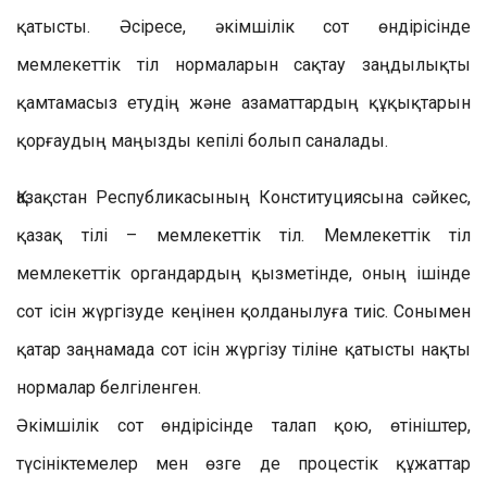
қатысты. Әсіресе, әкімшілік сот өндірісінде
мемлекеттік тіл нормаларын сақтау заңдылықты
қамтамасыз етудің және азаматтардың құқықтарын
қорғаудың маңызды кепілі болып саналады.
Қазақстан Республикасының Конституциясына сәйкес,
қазақ тілі – мемлекеттік тіл. Мемлекеттік тіл
мемлекеттік органдардың қызметінде, оның ішінде
сот ісін жүргізуде кеңінен қолданылуға тиіс. Сонымен
қатар заңнамада сот ісін жүргізу тіліне қатысты нақты
нормалар белгіленген.
Әкімшілік сот өндірісінде талап қою, өтініштер,
түсініктемелер мен өзге де процестік құжаттар