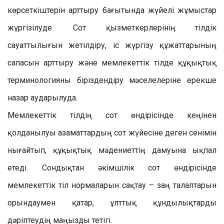
көрсеткіштерін арттыру бағытында жүйелі жұмыстар
жүргізілуде. Сот қызметкерлерінің тілдік
сауаттылығын жетілдіру, іс жүргізу құжаттарының
сапасын арттыру және мемлекеттік тілде құқықтық
терминологияны біріздендіру мәселелеріне ерекше
назар аударылуда.
Мемлекеттік тілдің сот өндірісінде кеңінен
қолданылуы азаматтардың сот жүйесіне деген сенімін
нығайтып, құқықтық мәдениеттің дамуына ықпал
етеді. Сондықтан әкімшілік сот өндірісінде
мемлекеттік тіл нормаларын сақтау – заң талаптарын
орындаумен қатар, ұлттық құндылықтарды
дәріптеудің маңызды тетігі.