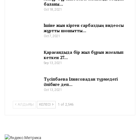
баланы…
Oct 18, 2021
Ішіне жын кірген сарбаздың видеосы
жұртты шошытты…
Oct 7, 2021
Қарағандыда бір жыл бұрын жоғалып
кеткен 27…
Sep 13, 2021
Түсіпбаева Ілиясовадан түрмедегі
Әлібиге деп…
Oct 13, 2021
АЛДЫҢҒЫ
КЕЛЕСІ
1 of 2,546