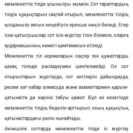
мемлекеттік тілде ұсынылуы мүмкін. Сот тараптардың
тілдік құқықтарын сақтай отырып, мемлекеттік тілдің
қолданылу аясын кеңейтуге ерекше көңіл бөледі. Егер
іске қатысушылар сот ісін жүргізу тілін білмесе, оларға
аудармашының көмегі қамтамасыз етіледі.
Мемлекеттік тіл нормаларын сақтау тек құжаттарды
қазақ тілінде рәсімдеумен шектелмейді. Ол сот
отырыстарын жүргізуде, сот актілерін дайындауда,
ресми хат-хабар алмасуда және азаматтармен қарым-
қатынаста да көрініс табуы қажет. Бұл өз кезегінде
мемлекеттік тілдің беделін арттырып, оның құқықтық
қатынастардағы рөлін нығайтады.
Әкімшілік соттарда мемлекеттік тілде іс жүргізу