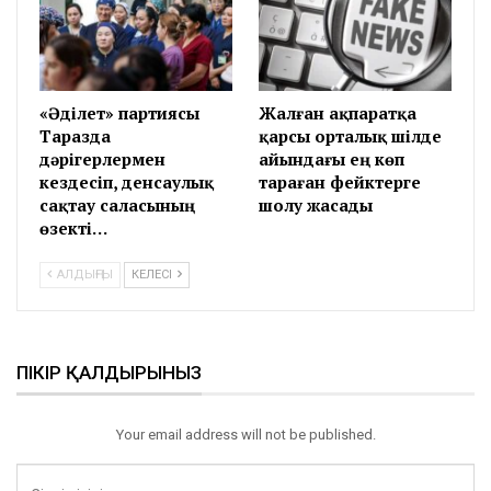
«Әділет» партиясы
Жалған ақпаратқа
Таразда
қарсы орталық шілде
дәрігерлермен
айындағы ең көп
кездесіп, денсаулық
тараған фейктерге
сақтау саласының
шолу жасады
өзекті…
АЛДЫҢҒЫ
КЕЛЕСІ
ПІКІР ҚАЛДЫРЫНЫЗ
Your email address will not be published.