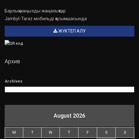
Барлық маңызды жаңалықтар
Jambyl-Taraz мобильді қосымшасында
ЖҮКТЕП АЛУ
Архив
Archives
August 2026
M
T
W
T
F
S
S