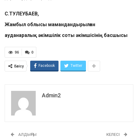
С.ТУЛЕУБАЕВ,
Жамбыл облысы мамандандырылған
ауданаралық әкімшілік соты әкімшісінің басшысы
96
0
Facebook
Twitter
Бөлісу
Admin2
АЛДЫҢҒЫ
КЕЛЕСІ