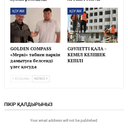
ҚОҒАМ
ҚОҒАМ
GOLDEN COMPASS
СӘУЛЕТТІ ҚАЛА –
«Меркі» табиғи паркін
КЕМЕЛ КЕЛЕШЕК
дамытуға белсенді
КЕПІЛІ
үлес қосуда
АЛДЫҢҒЫ
КЕЛЕСІ
ПІКІР ҚАЛДЫРЫНЫЗ
Your email address will not be published.