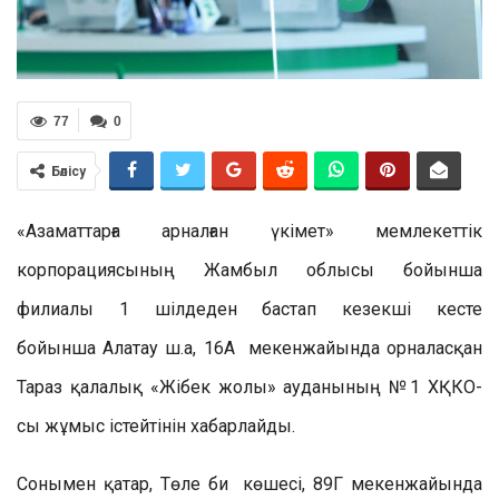
77
0
Бөлісу
«Азаматтарға арналған үкімет» мемлекеттік
корпорациясының Жамбыл облысы бойынша
филиалы 1 шілдеден бастап кезекші кесте
бойынша Алатау ш.а, 16А мекенжайында орналасқан
Тараз қалалық «Жібек жолы» ауданының №1 ХҚКО-
сы жұмыс істейтінін хабарлайды.
Сонымен қатар, Төле би көшесі, 89Г мекенжайында