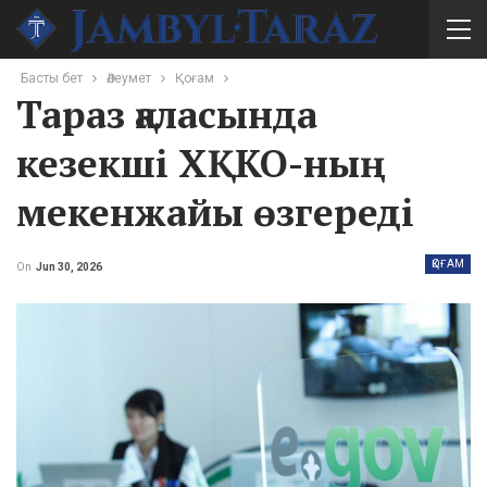
Басты бет
Әлеумет
Қоғам
Тараз қаласында
кезекші ХҚКО-ның
мекенжайы өзгереді
ҚОҒАМ
On
Jun 30, 2026