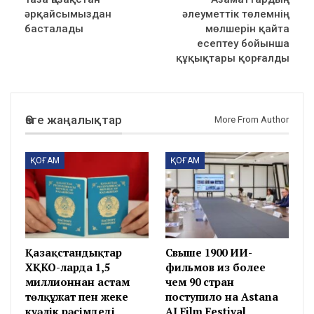
әрқайсымыздан
әлеуметтік төлемнің
басталады
мөлшерін қайта
есептеу бойынша
құқықтары қорғалды
Өзге жаңалықтар
More From Author
ҚОҒАМ
ҚОҒАМ
Қазақстандықтар
Свыше 1900 ИИ-
ХҚКО-ларда 1,5
фильмов из более
миллионнан астам
чем 90 стран
төлқұжат пен жеке
поступило на Astana
куәлік рәсімдеді
AI Film Festival