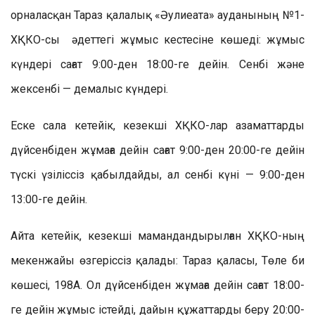
орналасқан Тараз қалалық «Әулиеата» ауданының №1-
ХҚКО-сы әдеттегі жұмыс кестесіне көшеді: жұмыс
күндері сағат 9:00-ден 18:00-ге дейін. Сенбі және
жексенбі — демалыс күндері.
Еске сала кетейік, кезекші ХҚКО-лар азаматтарды
дүйсенбіден жұмаға дейін сағат 9:00-ден 20:00-ге дейін
түскі үзіліссіз қабылдайды, ал сенбі күні — 9:00-ден
13:00-ге дейін.
Айта кетейік, кезекші мамандандырылған ХҚКО-ның
мекенжайы өзгеріссіз қалады: Тараз қаласы, Төле би
көшесі, 198А. Ол дүйсенбіден жұмаға дейін сағат 18:00-
ге дейін жұмыс істейді, дайын құжаттарды беру 20:00-