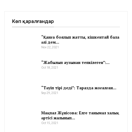
Көп қаралғандар
“Қанға боялып жатты, кішкентай бала
әлі дем…
Nov 22, 2021
“Жабылып аузынан тепкілеген”:…
Oct 18, 2021
“Тәуіп тірі деді”: Таразда жоғалған…
Sep 29, 2021
Мақпал Жүнісова: Елге танымал халық
әртісі жалынып…
Oct 15, 2021