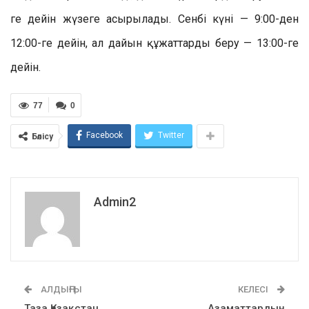
ге дейін жүзеге асырылады. Сенбі күні — 9:00-ден
12:00-ге дейін, ал дайын құжаттарды беру — 13:00-ге
дейін.
77
0
Facebook
Twitter
Бөлісу
Admin2
АЛДЫҢҒЫ
КЕЛЕСІ
Таза Қазақстан
Азаматтардың