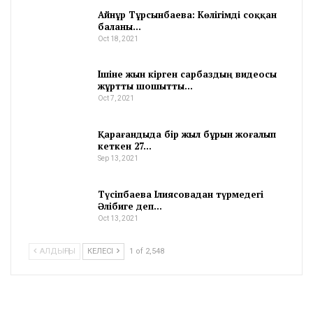
Айнұр Тұрсынбаева: Көлігімді соққан
баланы…
Oct 18, 2021
Ішіне жын кірген сарбаздың видеосы
жұртты шошытты…
Oct 7, 2021
Қарағандыда бір жыл бұрын жоғалып
кеткен 27…
Sep 13, 2021
Түсіпбаева Ілиясовадан түрмедегі
Әлібиге деп…
Oct 13, 2021
АЛДЫҢҒЫ
КЕЛЕСІ
1 of 2,548