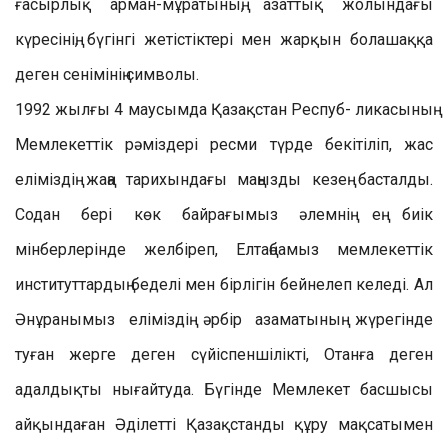
ғасырлық арман-мұратының, азаттық жолындағы
күресінің, бүгінгі жетістіктері мен жарқын болашаққа
деген сенімінің символы.
1992 жылғы 4 маусымда Қазақстан Респуб- ликасының
Мемлекеттік рәміздері ресми түрде бекітіліп, жас
еліміздің жаңа тарихындағы маңызды кезең басталды.
Содан бері көк байрағымыз әлемнің ең биік
мінберлерінде желбіреп, Елтаңбамыз мемлекеттік
институттардың беделі мен бірлігін бейнелеп келеді. Ал
Әнұранымыз еліміздің әрбір азаматының жүрегінде
туған жерге деген сүйіспеншілікті, Отанға деген
адалдықты нығайтуда. Бүгінде Мемлекет басшысы
айқындаған Әділетті Қазақстанды құру мақсатымен