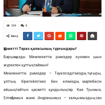
154
0
Бөлісу
Құрметті Тараз қаласының тұрғындары!
Баршаңызды Мемлекеттік рәміздер күнімен шын
жүректен құттықтаймын!
Мемлекеттік рәміздер – Тәуелсіздігіміздің тұғыры,
ұлттық бірегейлігіміз бен еліміздің мәртебесін
айшықтайтын қасиетті құндылықтар. Көк Туымыз,
Елтаңбамыз және Әнұранымыз – халқымыздың сан