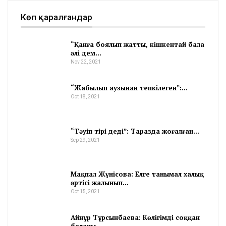
Көп қаралғандар
“Қанға боялып жатты, кішкентай бала
әлі дем…
Nov 22, 2021
“Жабылып аузынан тепкілеген”:…
Oct 18, 2021
“Тәуіп тірі деді”: Таразда жоғалған…
Sep 29, 2021
Мақпал Жүнісова: Елге танымал халық
әртісі жалынып…
Oct 15, 2021
Айнұр Тұрсынбаева: Көлігімді соққан
баланы…