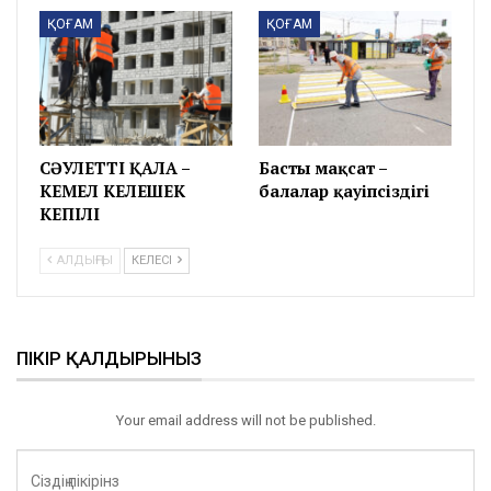
ҚОҒАМ
ҚОҒАМ
СӘУЛЕТТІ ҚАЛА –
Басты мақсат –
КЕМЕЛ КЕЛЕШЕК
балалар қауіпсіздігі
КЕПІЛІ
АЛДЫҢҒЫ
КЕЛЕСІ
ПІКІР ҚАЛДЫРЫНЫЗ
Your email address will not be published.