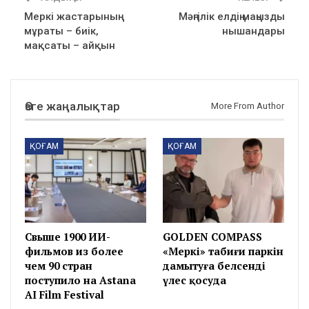
Меркі жастарының
Мәңгілік елдің маңызды
мұраты – биік,
нышандары
мақсаты – айқын
Өзге жаңалықтар
More From Author
ҚОҒАМ
ҚОҒАМ
Свыше 1900 ИИ-
GOLDEN COMPASS
фильмов из более
«Меркі» табиғи паркін
чем 90 стран
дамытуға белсенді
поступило на Astana
үлес қосуда
AI Film Festival