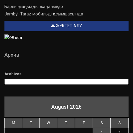
Барлық маңызды жаңалықтар
Jambyl-Taraz мобильді қосымшасында
ЖҮКТЕП АЛУ
Архив
Archives
August 2026
M
T
W
T
F
S
S
1
2