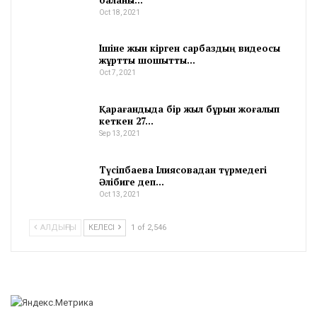
Oct 18, 2021
Ішіне жын кірген сарбаздың видеосы
жұртты шошытты…
Oct 7, 2021
Қарағандыда бір жыл бұрын жоғалып
кеткен 27…
Sep 13, 2021
Түсіпбаева Ілиясовадан түрмедегі
Әлібиге деп…
Oct 13, 2021
АЛДЫҢҒЫ
КЕЛЕСІ
1 of 2,546