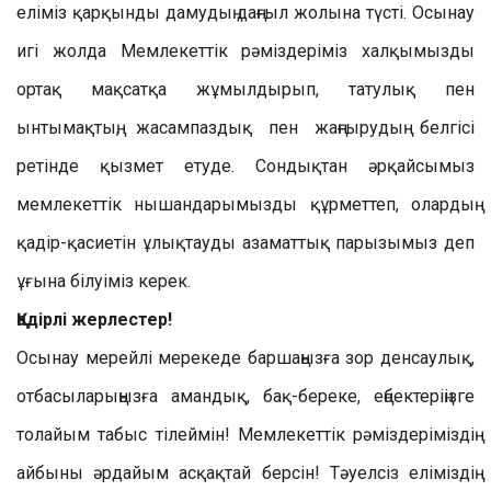
еліміз қарқынды дамудың даңғыл жолына түсті. Осынау
игі жолда Мемлекеттік рәміздеріміз халқымызды
ортақ мақсатқа жұмылдырып, татулық пен
ынтымақтың, жасампаздық пен жаңғырудың белгісі
ретінде қызмет етуде. Сондықтан әрқайсымыз
мемлекеттік нышандарымызды құрметтеп, олардың
қадір-қасиетін ұлықтауды азаматтық парызымыз деп
ұғына білуіміз керек.
Қадірлі жерлестер!
Осынау мерейлі мерекеде баршаңызға зор денсаулық,
отбасыларыңызға амандық, бақ-береке, еңбектеріңізге
толайым табыс тілеймін! Мемлекеттік рәміздеріміздің
айбыны әрдайым асқақтай берсін! Тәуелсіз еліміздің