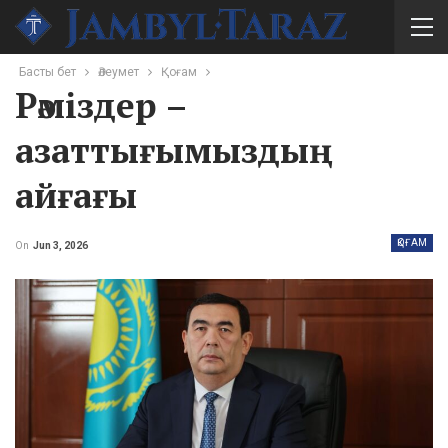
Басты бет
Әлеумет
Қоғам
Рәміздер –
азаттығымыздың
айғағы
ҚОҒАМ
On
Jun 3, 2026