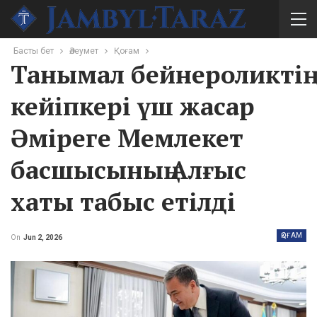
Басты бет
Әлеумет
Қоғам
Танымал бейнероликтің
кейіпкері үш жасар
Әміреге Мемлекет
басшысының Алғыс
хаты табыс етілді
ҚОҒАМ
On
Jun 2, 2026