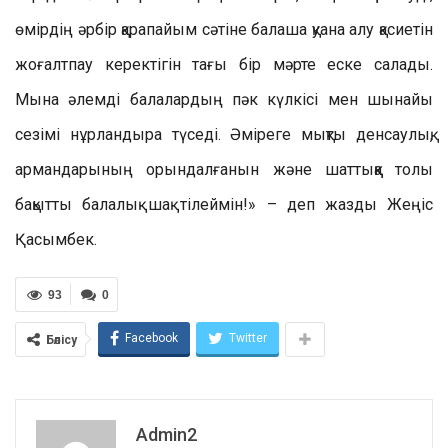
өмірдің әрбір қарапайым сәтіне балаша қуана алу қасиетін
жоғалтпау керектігін тағы бір мәрте еске салады.
Мына әлемді балалардың пәк күлкісі мен шынайы
сезімі нұрландыра түседі. Әміреге мықты денсаулық,
армандарының орындалғанын және шаттыққа толы
бақытты балалық шақ тілеймін!» – деп жазды Жеңіс
Қасымбек.
93
0
Facebook
Twitter
Бөлісу
Admin2