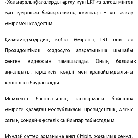
«Халықаралық балаларды қорғау күні LRT-ға алғаш мінген
сәті түсірілген бейнероликтің кейіпкері – үш жасар
Әміремен кездестім.
Қазақстандықтардың көбісі Әміренің LRT оны ел
Президентімен кездесуге апаратынына шынайы
сенген видеосын тамашалады. Оның балалық
аңғалдығы, кіршіксіз көңілі мен қарапайымдылығы
көпшілікті баурап алды.
Мемлекет басшысының тапсырмасы бойынша
Әміреге Қазақстан Республикасы Президентінің Алғыс
хатын, сондай-ақ естелік сыйлықтар табыстадым.
Мұндай сәттер арманыңа қанат бітіріп, жақсылыққа сенуді,