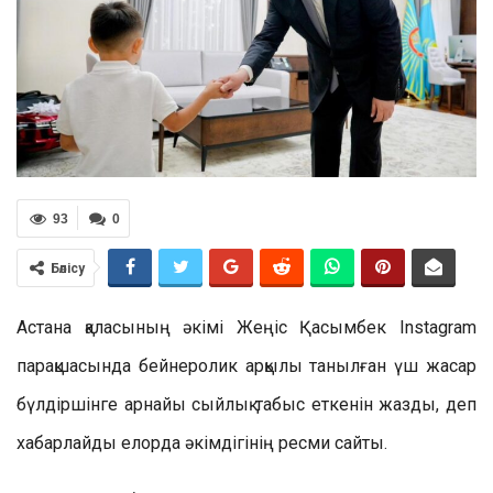
93
0
Бөлісу
Астана қаласының әкімі Жеңіс Қасымбек Instagram
парақшасында бейнеролик арқылы танылған үш жасар
бүлдіршінге арнайы сыйлық табыс еткенін жазды, деп
хабарлайды елорда әкімдігінің ресми сайты.