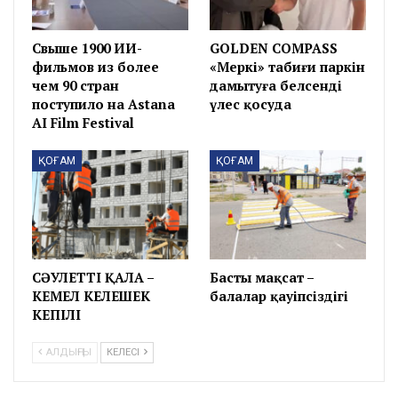
Свыше 1900 ИИ-
GOLDEN COMPASS
фильмов из более
«Меркі» табиғи паркін
чем 90 стран
дамытуға белсенді
поступило на Astana
үлес қосуда
AI Film Festival
ҚОҒАМ
ҚОҒАМ
СӘУЛЕТТІ ҚАЛА –
Басты мақсат –
КЕМЕЛ КЕЛЕШЕК
балалар қауіпсіздігі
КЕПІЛІ
АЛДЫҢҒЫ
КЕЛЕСІ