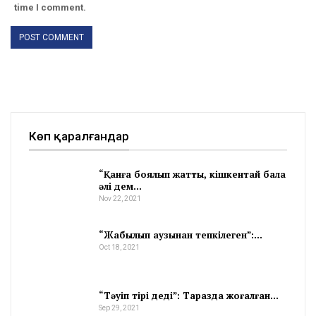
time I comment.
Көп қаралғандар
“Қанға боялып жатты, кішкентай бала
әлі дем…
Nov 22, 2021
“Жабылып аузынан тепкілеген”:…
Oct 18, 2021
“Тәуіп тірі деді”: Таразда жоғалған…
Sep 29, 2021