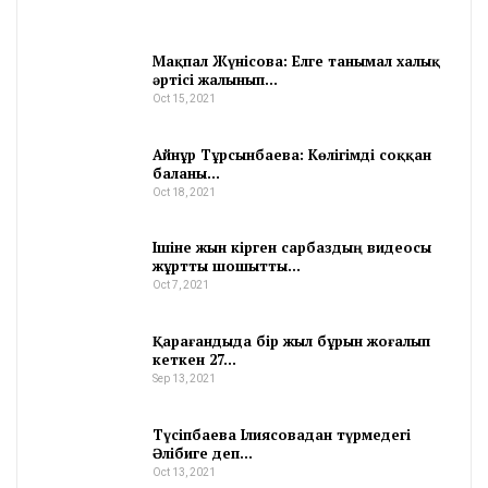
Мақпал Жүнісова: Елге танымал халық
әртісі жалынып…
Oct 15, 2021
Айнұр Тұрсынбаева: Көлігімді соққан
баланы…
Oct 18, 2021
Ішіне жын кірген сарбаздың видеосы
жұртты шошытты…
Oct 7, 2021
Қарағандыда бір жыл бұрын жоғалып
кеткен 27…
Sep 13, 2021
Түсіпбаева Ілиясовадан түрмедегі
Әлібиге деп…
Oct 13, 2021