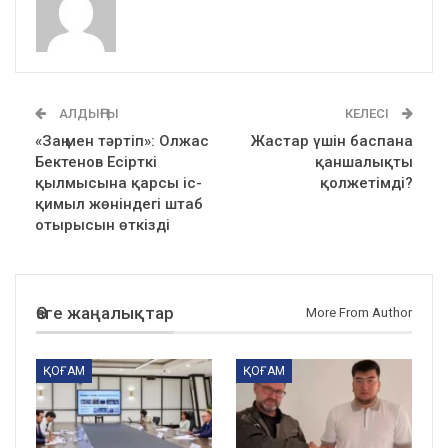
АЛДЫҢҒЫ
КЕЛЕСІ
«Заң мен тәртіп»: Олжас
Жастар үшін баспана
Бектенов Есірткі
қаншалықты
қылмысына қарсы іс-
қолжетімді?
қимыл жөніндегі штаб
отырысын өткізді
Өзге жаңалықтар
More From Author
ҚОҒАМ
ҚОҒАМ