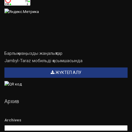
Барлық маңызды жаңалықтар
Jambyl-Taraz мобильді қосымшасында
ЖҮКТЕП АЛУ
Архив
Archives