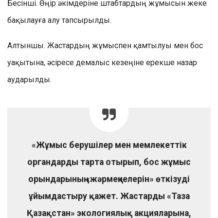
Бесінші. Өңір әкімдеріне штабтардың жұмысын жеке
бақылауға алу тапсырылды.
Алтыншы. Жастардың жұмыспен қамтылуы мен бос
уақытына, әсіресе демалыс кезеңіне ерекше назар
аударылды.
«Жұмыс берушілер мен мемлекеттік
органдарды тарта отырып, бос жұмыс
орындарының «жәрмеңкелерін» өткізуді
ұйымдастыру қажет. Жастарды «Таза
Қазақстан» экологиялық акцияларына,