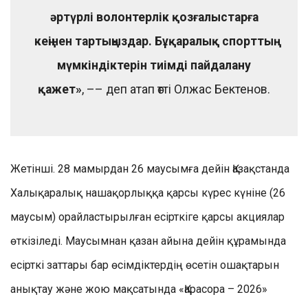
әртүрлі волонтерлік қозғалыстарға
кеңінен тартыңыздар. Бұқаралық спорттың
мүмкіндіктерін тиімді пайдалану
қажет»
, –– деп атап өтті Олжас Бектенов.
Жетінші. 28 мамырдан 26 маусымға дейін Қазақстанда
Халықаралық нашақорлыққа қарсы күрес күніне (26
маусым) орайластырылған есірткіге қарсы акциялар
өткізіледі. Маусымнан қазан айына дейін құрамында
есірткі заттары бар өсімдіктердің өсетін ошақтарын
анықтау және жою мақсатында «Қарасора – 2026»