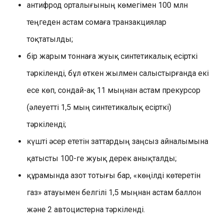
антифрод орталығының көмегімен 100 млн
теңгеден астам сомаға транзакциялар
тоқтатылды;
бір жарым тоннаға жуық синтетикалық есірткі
тәркіленді, бұл өткен жылмен салыстырғанда екі
есе көп, сондай-ақ 11 мыңнан астам прекурсор
(әлеуетті 1,5 мың синтетикалық есірткі)
тәркіленді;
күшті әсер ететін заттардың заңсыз айналымына
қатысты 100-ге жуық дерек анықталды;
құрамында азот тотығы бар, «көңілді көтеретін
газ» атауымен белгілі 1,5 мыңнан астам баллон
және 2 автоцистерна тәркіленді.