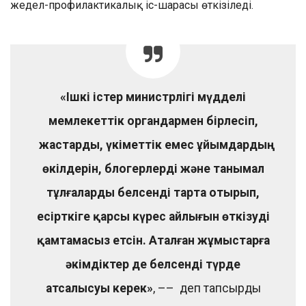
жедел-профилактикалық іс-шарасы өткізіледі.
«Ішкі істер министрлігі мүдделі
мемлекеттік органдармен бірлесіп,
жастарды, үкіметтік емес ұйымдардың
өкілдерін, блогерлерді және танымал
тұлғаларды белсенді тарта отырып,
есірткіге қарсы күрес айлығын өткізуді
қамтамасыз етсін. Аталған жұмыстарға
әкімдіктер де белсенді түрде
атсалысуы керек»
, –– деп тапсырды