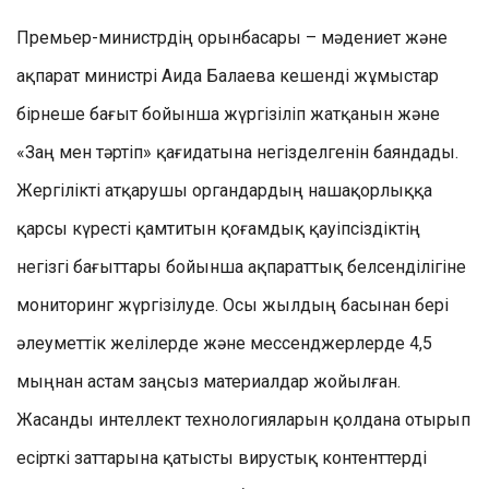
Премьер-министрдің орынбасары – мәдениет және
ақпарат министрі Аида Балаева кешенді жұмыстар
бірнеше бағыт бойынша жүргізіліп жатқанын және
«Заң мен тәртіп» қағидатына негізделгенін баяндады.
Жергілікті атқарушы органдардың нашақорлыққа
қарсы күресті қамтитын қоғамдық қауіпсіздіктің
негізгі бағыттары бойынша ақпараттық белсенділігіне
мониторинг жүргізілуде. Осы жылдың басынан бері
әлеуметтік желілерде және мессенджерлерде 4,5
мыңнан астам заңсыз материалдар жойылған.
Жасанды интеллект технологияларын қолдана отырып
есірткі заттарына қатысты вирустық контенттерді