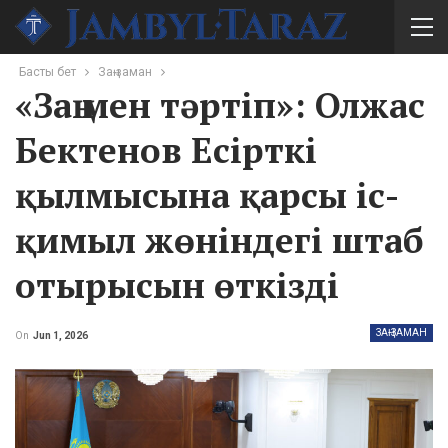
Басты бет
Заң-заман
«Заң мен тәртіп»: Олжас
Бектенов Есірткі
қылмысына қарсы іс-
қимыл жөніндегі штаб
отырысын өткізді
ЗАҢ-ЗАМАН
On
Jun 1, 2026