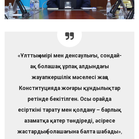
«Ұлттың өмірі мен денсаулығы, сондай-
ақ болашақ ұрпақ алдындағы
жауапкершілік мәселесі жаңа
Конституцияда жоғары құндылықтар
ретінде бекітілген. Осы орайда
есірткіні тарату мен қолдану – барлық
азаматқа қатер төндіреді, әсіресе
жастардың болашағына балта шабады»
,