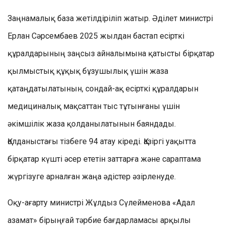
Заңнамалық база жетілдіріліп жатыр. Әділет министрі
Ерлан Сәрсембаев 2025 жылдан бастап есірткі
құралдарының заңсыз айналымына қатысты бірқатар
қылмыстық құқық бұзушылық үшін жаза
қатаңдатылатынын, сондай-ақ есірткі құралдарын
медициналық мақсаттан тыс тұтынғаны үшін
әкімшілік жаза қолданылатынын баяндады.
Қолданыстағы тізбеге 94 атау кіреді. Қазіргі уақытта
бірқатар күшті әсер ететін заттарға және сараптама
жүргізуге арналған жаңа әдістер әзірленуде.
Оқу-ағарту министрі Жұлдыз Сүлейменова «Адал
азамат» бірыңғай тәрбие бағдарламасы арқылы