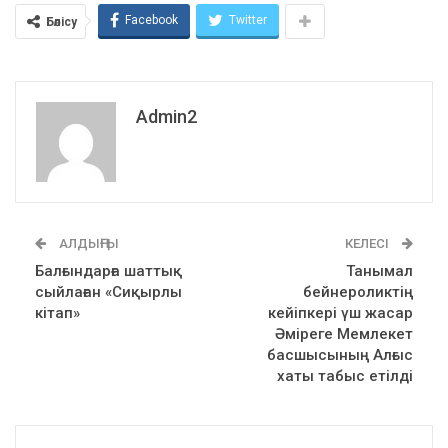
Facebook
Twitter
Бөлісу
Admin2
АЛДЫҢҒЫ
КЕЛЕСІ
Балғындарға шаттық
Танымал
сыйлаған «Сиқырлы
бейнероликтің
кітап»
кейіпкері үш жасар
Әміреге Мемлекет
басшысының Алғыс
хаты табыс етілді