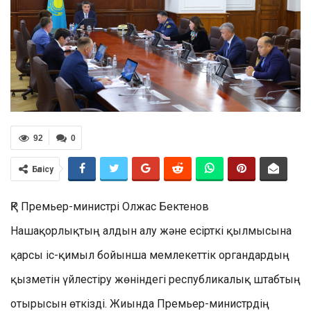
92
0
Бөлісу
ҚР Премьер-министрі Олжас Бектенов
Нашақорлықтың алдын алу және есірткі қылмысына
қарсы іс-қимыл бойынша мемлекеттік органдардың
қызметін үйлестіру жөніндегі республикалық штабтың
отырысын өткізді. Жиында Премьер-министрдің