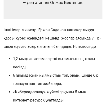
— деп атап өтті Олжас Бектенов.
Ішкі істер министрі Ержан Сәденов нашақорлыққа
қарсы күрес жөніндегі кешенді жоспар аясында 71 іс-
шара жүзеге асырылғанын баяндады. Нәтижесінде:
1,2 мыңнан астам есірткі қылмысының жолы
кесілді;
6 ұйымдасқан қылмыстық топ, оның ішінде бір
трансұлттық топ жойылды;
«Киберқадағалау» жүйесі арқылы 5 мың
интернет-ресурс бұғатталды;