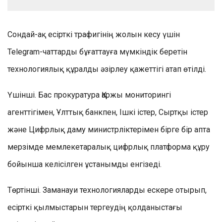
Сондай-ақ есірткі трафигінің жолын кесу үшін
Telegram-чаттарды бұғаттауға мүмкіндік беретін
технологиялық құралды әзірлеу қажеттігі атап өтілді.
Үшінші. Бас прокуратура Қаржы мониторингі
агенттігімен, Ұлттық банкпен, Ішкі істер, Сыртқы істер
және Цифрлық даму министрліктерімен бірге бір апта
мерзімде мемлекетаралық цифрлық платформа құру
бойынша келісілген ұстанымды енгізеді.
Төртінші. Заманауи технологияларды ескере отырып,
есірткі қылмыстарын тергеудің қолданыстағы