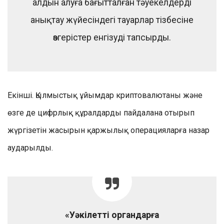
алдын алуға бағытталған тәуекелдерді
анықтау жүйесіндегі тауарлар тізбесіне
өзгерістер енгізуді тапсырды.
Екінші. Қылмыстық ұйымдар криптовалютаны және
өзге де цифрлық құралдарды пайдалана отырып
жүргізетін жасырын қаржылық операцияларға назар
аударылды.
«Уәкілетті органдарға