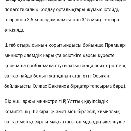
педагогикалық қолдау орталықтары жұмыс істейді,
олар үшін 3,5 млн адам қамтылған 315 мың іс-шара
өткізілді.
Штаб отырысының қорытындысы бойынша Премьер-
министр әлемдік нарықта есірткіге қарсы күресте
қосымша проблемалар туғызатын жаңа психотроптық
заттар пайда болып жатқанын атап өтті. Осыған
байланысты Олжас Бектенов бірқатар тапсырма берді.
Бірінші. Қаржы министрлігі ҚР Ұлттық қауіпсіздік
комитетінің Шекара қызметімен бірлесіп, химиялық
заттар мен қосарлы мақсаттағы өнімдердің әкелінуіне