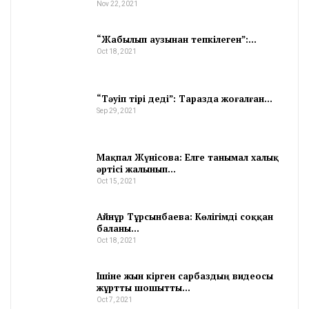
Nov 22, 2021
“Жабылып аузынан тепкілеген”:…
Oct 18, 2021
“Тәуіп тірі деді”: Таразда жоғалған…
Sep 29, 2021
Мақпал Жүнісова: Елге танымал халық
әртісі жалынып…
Oct 15, 2021
Айнұр Тұрсынбаева: Көлігімді соққан
баланы…
Oct 18, 2021
Ішіне жын кірген сарбаздың видеосы
жұртты шошытты…
Oct 7, 2021