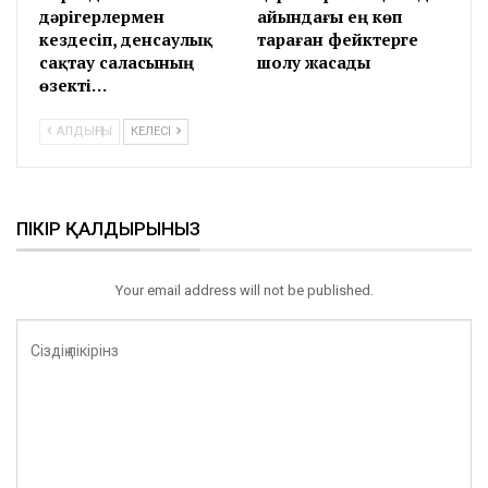
дәрігерлермен
айындағы ең көп
кездесіп, денсаулық
тараған фейктерге
сақтау саласының
шолу жасады
өзекті…
АЛДЫҢҒЫ
КЕЛЕСІ
ПІКІР ҚАЛДЫРЫНЫЗ
Your email address will not be published.