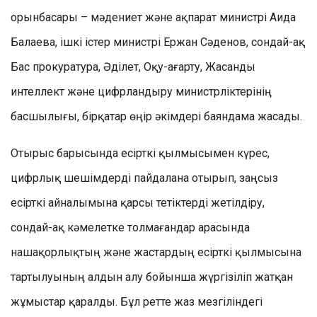
орынбасары – мәдениет және ақпарат министрі Аида
Балаева, ішкі істер министрі Ержан Сәденов, сондай-ақ
Бас прокуратура, Әділет, Оқу-ағарту, Жасанды
интеллект және цифрландыру министрліктерінің
басшылығы, бірқатар өңір әкімдері баяндама жасады.
Отырыс барысында есірткі қылмысымен күрес,
цифрлық шешімдерді пайдалана отырып, заңсыз
есірткі айналымына қарсы тетіктерді жетілдіру,
сондай-ақ кәмелетке толмағандар арасында
нашақорлықтың және жастардың есірткі қылмысына
тартылуының алдын алу бойынша жүргізіліп жатқан
жұмыстар қаралды. Бұл ретте жаз мезгіліндегі