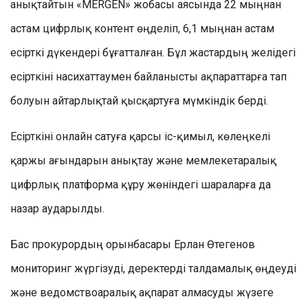
анықтайтын «MERGEN» жобасы аясында 22 мыңнан
астам цифрлық контент өңделіп, 6,1 мыңнан астам
есірткі дүкендері бұғатталған. Бұл жастардың желідегі
есірткіні насихаттаумен байланысты ақпараттарға тап
болуын айтарлықтай қысқартуға мүмкіндік берді.
Есірткіні онлайн сатуға қарсы іс-қимыл, көлеңкелі
қаржы ағындарын анықтау және мемлекетаралық
цифрлық платформа құру жөніндегі шараларға да
назар аударылды.
Бас прокурордың орынбасары Ерлан Өтегенов
мониторинг жүргізуді, деректерді талдамалық өңдеуді
және ведомствоаралық ақпарат алмасуды жүзеге