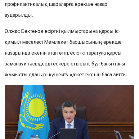
профилактикалық шараларға ерекше назар
аударылды.
Олжас Бектенов есірткі қылмыстарына қарсы іс-
қимыл мәселесі Мемлекет басшысының ерекше
назарында екенін атап өтіп, есірткі таратуға қарсы
заманауи тәсілдерді ескере отырып, бұл бағыттағы
жұмысты одан әрі күшейту қажет екенін баса айтты.