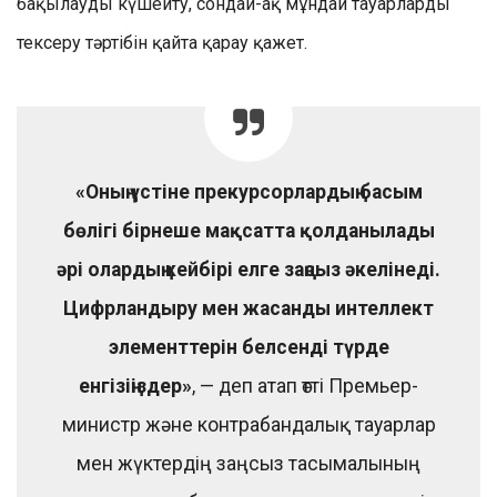
бақылауды күшейту, сондай-ақ мұндай тауарларды
тексеру тәртібін қайта қарау қажет.
«Оның үстіне прекурсорлардың басым
бөлігі бірнеше мақсатта қолданылады
әрі олардың кейбірі елге заңсыз әкелінеді.
Цифрландыру мен жасанды интеллект
элементтерін белсенді түрде
енгізіңіздер»
, — деп атап өтті Премьер-
министр және контрабандалық тауарлар
мен жүктердің заңсыз тасымалының