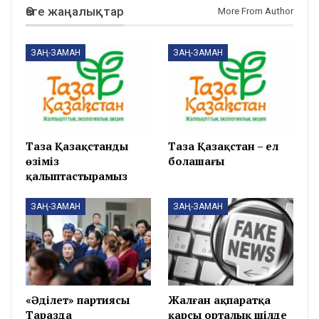
Өзге жаңалықтар
More From Author
ЗАҢ-ЗАМАН
ЗАҢ-ЗАМАН
Таза Қазақстанды
Таза Қазақстан – ел
өзіміз
болашағы
қалыптастырамыз
ЗАҢ-ЗАМАН
ЗАҢ-ЗАМАН
«Әділет» партиясы
Жалған ақпаратқа
Таразда
қарсы орталық шілде