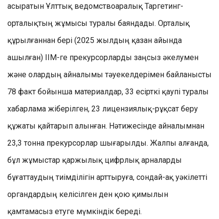
асыратын Ұлттық ведомствоаралық Таргетинг-
орталықтың жұмысы туралы баяндады. Орталық
құрылғаннан бері (2025 жылдың қазан айында
ашылған) ІІМ-ге прекурсорларды заңсыз әкелумен
және олардың айналымы тәуекелдерімен байланысты
78 факт бойынша материалдар, 33 есірткі қаупі туралы
хабарлама жіберілген, 23 лицензиялық-рұқсат беру
құжаты қайтарып алынған. Нәтижесінде айналымнан
23,3 тонна прекурсорлар шығарылды. Жалпы алғанда,
бұл жұмыстар қаржылық цифрлық арналарды
бұғаттаудың тиімділігін арттыруға, сондай-ақ уәкілетті
органдардың келісілген ден қою қимылын
қамтамасыз етуге мүмкіндік береді.