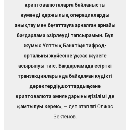
криптовалюталарға байланысты
күмәнді қаржылық операцияларды
анықтау мен бұғаттауға арналған арнайы
бағдарлама әзірлеуді тапсырамын. Бұл
жұмыс Ұлттық Банктің антифрод-
орталығы жүйесіне ұқсас жүзеге
асырылуы тиіс. Бағдарламада есірткі
транзакцияларында байқалған күдікті
деректердің, шоттардың және
криптовалюта әмияндарының тізілімі де
қамтылуы керек»
, — деп атап өтті Олжас
Бектенов.