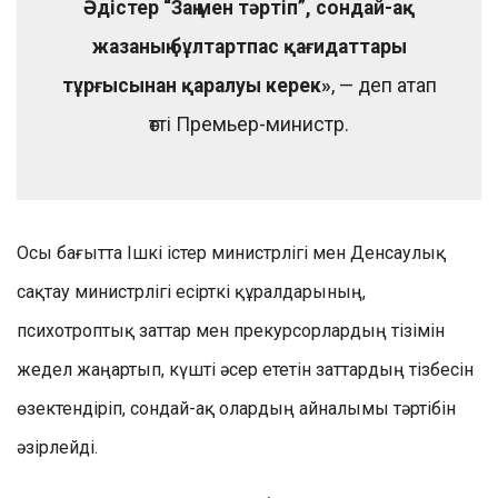
Әдістер “Заң мен тәртіп”, сондай-ақ
жазаның бұлтартпас қағидаттары
тұрғысынан қаралуы керек»
, — деп атап
өтті Премьер-министр.
Осы бағытта Ішкі істер министрлігі мен Денсаулық
сақтау министрлігі есірткі құралдарының,
психотроптық заттар мен прекурсорлардың тізімін
жедел жаңартып, күшті әсер ететін заттардың тізбесін
өзектендіріп, сондай-ақ олардың айналымы тәртібін
әзірлейді.