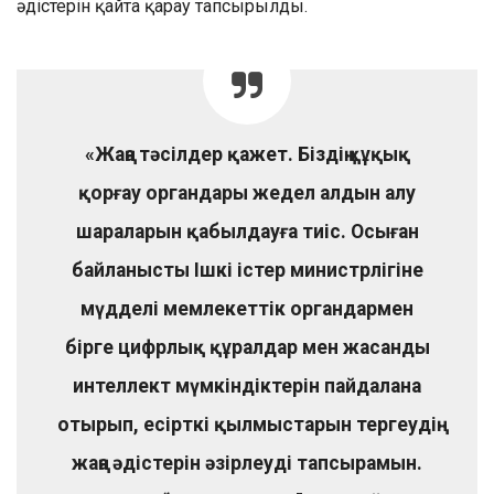
әдістерін қайта қарау тапсырылды.
«Жаңа тәсілдер қажет. Біздің құқық
қорғау органдары жедел алдын алу
шараларын қабылдауға тиіс. Осыған
байланысты Ішкі істер министрлігіне
мүдделі мемлекеттік органдармен
бірге цифрлық құралдар мен жасанды
интеллект мүмкіндіктерін пайдалана
отырып, есірткі қылмыстарын тергеудің
жаңа әдістерін әзірлеуді тапсырамын.