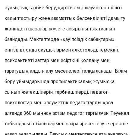
құқықтық тәрбие беру, қаржылық жауапкершілікті
қалыптастыру және азаматтық белсенділікті дамыту
жөніндегі шаралар жүзеге асырылып жатқанын
баяндады. Мектептерде «қауіпсіздік сабақтары»
енгізілді, онда оқушылармен алкогольді, темекіні,
психоактивті заттар мен есірткіні қолдану мен
таратудың алдын алу мәселелері талқыланады. Білім
беру ұйымдарында профилактикалық жұмысқа
сынып жетекшілерін, тәрбиешілерді, педагог-
психологтар мен әлеуметтік педагогтарды қоса
алғанда 360 мыңнан астам педагог тартылған. Тәуекел
тобындағы отбасылармен өзара әрекеттесуге ерекше
назар аударылады. Барлық мектептерде ата-аналарды