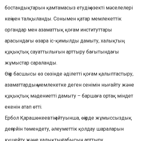
бостандықтарын қамтамасыз етудің өзекті мәселелері
кеңінен талқыланды. Сонымен қатар мемлекеттік
органдар мен азаматтық қоғам институттары
арасындағы өзара іс-қимылды дамыту, халықтың
құқықтық сауаттылығын арттыру бағытындағы
жұмыстар сараланды.
Өңір басшысы өз сөзінде әділетті қоғам қалыптастыру,
азаматтардың мемлекетке деген сенімін нығайту және
құқықтық мәдениетті дамыту – баршаға ортақ міндет
екенін атап өтті.
Ербол Қарашөкеевтің айтуынша, өңірде жұмыссыздық
деңгейін төмендету, әлеуметтік қолдау шараларын
күшейту және халықтың табысын арттыру