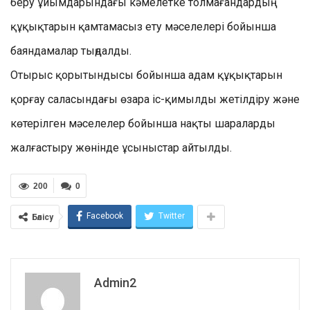
беру ұйымдарындағы кәмелетке толмағандардың
құқықтарын қамтамасыз ету мәселелері бойынша
баяндамалар тыңдалды.
Отырыс қорытындысы бойынша адам құқықтарын
қорғау саласындағы өзара іс-қимылды жетілдіру және
көтерілген мәселелер бойынша нақты шараларды
жалғастыру жөнінде ұсыныстар айтылды.
200
0
Facebook
Twitter
Бөлісу
Admin2