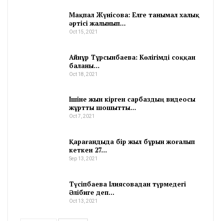
Мақпал Жүнісова: Елге танымал халық
әртісі жалынып…
Oct 15, 2021
Айнұр Тұрсынбаева: Көлігімді соққан
баланы…
Oct 18, 2021
Ішіне жын кірген сарбаздың видеосы
жұртты шошытты…
Oct 7, 2021
Қарағандыда бір жыл бұрын жоғалып
кеткен 27…
Sep 13, 2021
Түсіпбаева Ілиясовадан түрмедегі
Әлібиге деп…
Oct 13, 2021