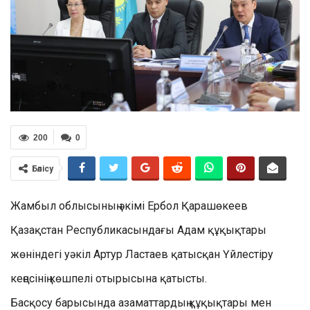
200
0
Бөлісу
Жамбыл облысының әкімі Ербол Қарашөкеев
Қазақстан Республикасындағы Адам құқықтары
жөніндегі уәкіл Артур Ластаев қатысқан Үйлестіру
кеңесінің көшпелі отырысына қатысты.
Басқосу барысында азаматтардың құқықтары мен