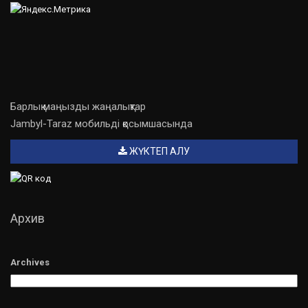
Барлық маңызды жаңалықтар
Jambyl-Taraz мобильді қосымшасында
ЖҮКТЕП АЛУ
Архив
Archives