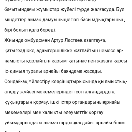
бағытындағы жұмыстар жүйелі түрде жалғасуда. Бұл
міндеттер аймақ дамуының негізгі басымдықтарының
бірі болып қала береді.
Жиында омбудсмен Артур Ластаев азаптауға,
қатыгездікке, адамгершілікке жатпайтын немесе ар-
намысты қорлайтын қарым-қатынас пен жазаға қарсы
іс-қимыл туралы арнайы баяндама жасады.
Сондай-ақ Үйлестіру кеңесінің отырысында қылмыстық-
атқару жүйесі мекемелеріндегі сотталғандардың
құқықтарын қорғау, ішкі істер органдарының арнайы
мекемелері мен халықты әлеуметтік қорғау
ұйымдарындағы азаматтардың жағдайы, арнайы білім