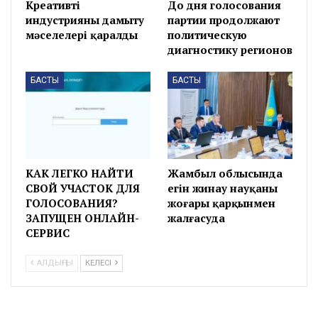
Креативті
До дня голосования
индустрияны дамыту
партии продолжают
мәселелері қаралды
политическую
диагностику регионов
БАСТЫ
БАСТЫ
КАК ЛЕГКО НАЙТИ
Жамбыл облысында
СВОЙ УЧАСТОК ДЛЯ
егін жинау науқаны
ГОЛОСОВАНИЯ?
жоғары қарқынмен
ЗАПУЩЕН ОНЛАЙН-
жалғасуда
СЕРВИС
АЛДЫҢҒЫ
КЕЛЕСІ