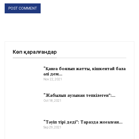
Көп қаралғандар
“Қанға боялып жатты, кішкентай бала
әлі дем…
Nov 22, 2021
“Жабылып аузынан тепкілеген”:…
Oct 18, 2021
“Тәуіп тірі деді”: Таразда жоғалған…
Sep 29, 2021