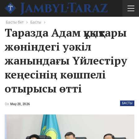
Басты бет
Басты
Таразда Адам құқықтары
жөніндегі уәкіл
жанындағы Үйлестіру
кеңесінің көшпелі
отырысы өтті
БАСТЫ
On
May 20, 2026