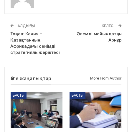
АЛДЫҢҒЫ
КЕЛЕСІ
Тоқаев: Кения –
Әлемді мойындатқан
Қазақстанның
Арнұр
Африкадағы сенімді
стратегиялық серіктесі
Өзге жаңалықтар
More From Author
БАСТЫ
БАСТЫ