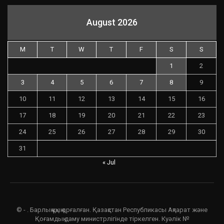
August 2026
M
T
W
T
F
S
S
1
2
3
4
5
6
7
8
9
10
11
12
13
14
15
16
17
18
19
20
21
22
23
24
25
26
27
28
29
30
31
« Jul
© - . Барлық құқық қорғалған. Қазақстан Республикасы Ақпарат және
Қоғамдық даму министрлігінде тіркелген. Куәлік №