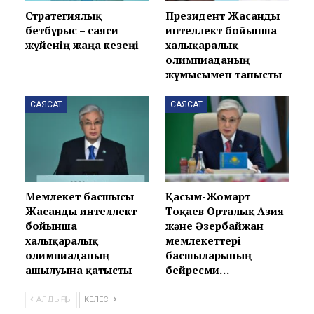
Стратегиялық
Президент Жасанды
бетбұрыс – саяси
интеллект бойынша
жүйенің жаңа кезеңі
халықаралық
олимпиаданың
жұмысымен танысты
САЯСАТ
САЯСАТ
Мемлекет басшысы
Қасым-Жомарт
Жасанды интеллект
Тоқаев Орталық Азия
бойынша
және Әзербайжан
халықаралық
мемлекеттері
олимпиаданың
басшыларының
ашылуына қатысты
бейресми…
АЛДЫҢҒЫ
КЕЛЕСІ