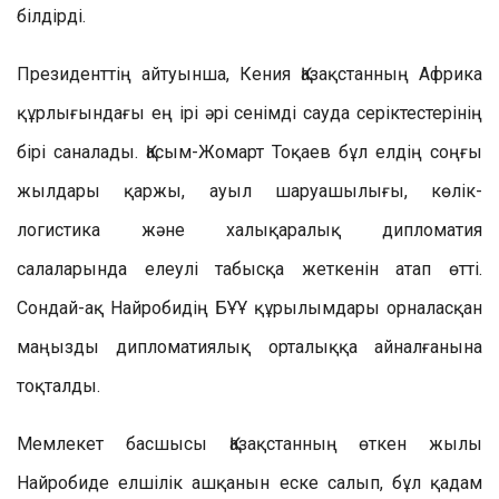
білдірді.
Президенттің айтуынша, Кения Қазақстанның Африка
құрлығындағы ең ірі әрі сенімді сауда серіктестерінің
бірі саналады. Қасым-Жомарт Тоқаев бұл елдің соңғы
жылдары қаржы, ауыл шаруашылығы, көлік-
логистика және халықаралық дипломатия
салаларында елеулі табысқа жеткенін атап өтті.
Сондай-ақ Найробидің БҰҰ құрылымдары орналасқан
маңызды дипломатиялық орталыққа айналғанына
тоқталды.
Мемлекет басшысы Қазақстанның өткен жылы
Найробиде елшілік ашқанын еске салып, бұл қадам