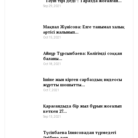
“Тәуіп тірі деді”: Таразда жоғалған…
Sep 29, 2021
Мақпал Жүнісова: Елге танымал халық
әртісі жалынып…
Oct 15, 2021
Айнұр Тұрсынбаева: Көлігімді соққан
баланы…
Oct 18, 2021
Ішіне жын кірген сарбаздың видеосы
жұртты шошытты…
Oct 7, 2021
Қарағандыда бір жыл бұрын жоғалып
кеткен 27…
Sep 13, 2021
Түсіпбаева Ілиясовадан түрмедегі
Әлібиге деп…