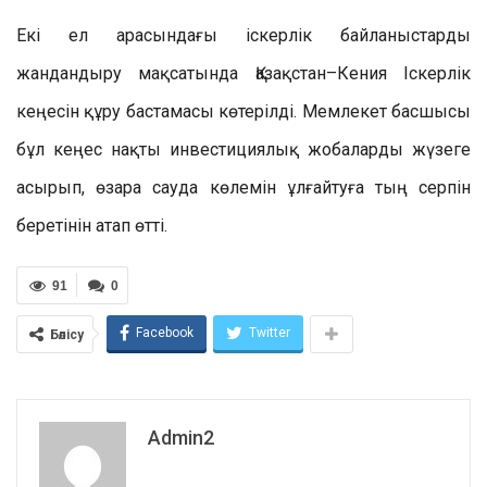
Екі ел арасындағы іскерлік байланыстарды
жандандыру мақсатында Қазақстан–Кения Іскерлік
кеңесін құру бастамасы көтерілді. Мемлекет басшысы
бұл кеңес нақты инвестициялық жобаларды жүзеге
асырып, өзара сауда көлемін ұлғайтуға тың серпін
беретінін атап өтті.
91
0
Facebook
Twitter
Бөлісу
Admin2