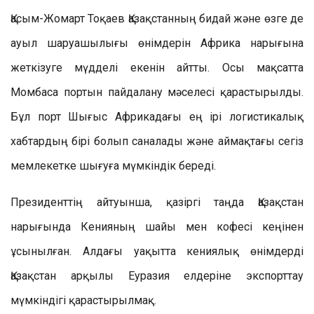
Қасым-Жомарт Тоқаев Қазақстанның бидай және өзге де
ауыл шаруашылығы өнімдерін Африка нарығына
жеткізуге мүдделі екенін айтты. Осы мақсатта
Момбаса портын пайдалану мәселесі қарастырылды.
Бұл порт Шығыс Африкадағы ең ірі логистикалық
хабтардың бірі болып саналады және аймақтағы сегіз
мемлекетке шығуға мүмкіндік береді.
Президенттің айтуынша, қазіргі таңда Қазақстан
нарығында Кенияның шайы мен кофесі кеңінен
ұсынылған. Алдағы уақытта кениялық өнімдерді
Қазақстан арқылы Еуразия елдеріне экспорттау
мүмкіндігі қарастырылмақ.