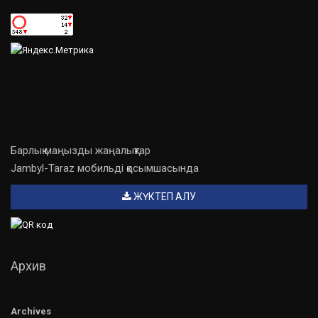
Барлық маңызды жаңалықтар
Jambyl-Taraz мобильді қосымшасында
ЖҮКТЕП АЛУ
Архив
Archives