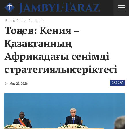
Басты бет
Саясат
Тоқаев: Кения –
Қазақстанның
Африкадағы сенімді
стратегиялық серіктесі
САЯСАТ
On
May 20, 2026