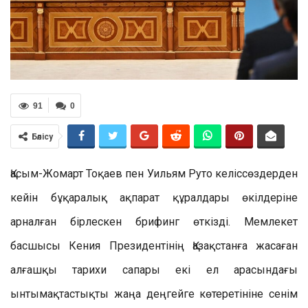
91
0
Бөлісу
Қасым-Жомарт Тоқаев пен Уильям Руто келіссөздерден
кейін бұқаралық ақпарат құралдары өкілдеріне
арналған бірлескен брифинг өткізді. Мемлекет
басшысы Кения Президентінің Қазақстанға жасаған
алғашқы тарихи сапары екі ел арасындағы
ынтымақтастықты жаңа деңгейге көтеретініне сенім