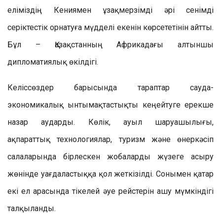
еліміздің Кениямен ұзақмерзімді әрі сенімді
серіктестік орнатуға мүдделі екенін көрсететінін айтты.
Бұл – Қазақстанның Африкадағы алтыншы
дипломатиялық өкілдігі.
Келіссөздер барысында тараптар сауда-
экономикалық ынтымақтастықты кеңейтуге ерекше
назар аударды. Көлік, ауыл шаруашылығы,
ақпараттық технологиялар, туризм және өнеркәсіп
салаларында бірлескен жобаларды жүзеге асыру
жөнінде уағдаластыққа қол жеткізілді. Сонымен қатар
екі ел арасында тікелей әуе рейстерін ашу мүмкіндігі
талқыланды.