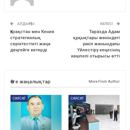
АЛДЫҢҒЫ
КЕЛЕСІ
Қазақстан мен Кения
Таразда Адам
стратегиялық
құқықтары жөніндегі
серіктестікті жаңа
уәкіл жанындағы
деңгейге көтерді
Үйлестіру кеңесінің
көшпелі отырысы өтті
Өзге жаңалықтар
More From Author
САЯСАТ
САЯСАТ