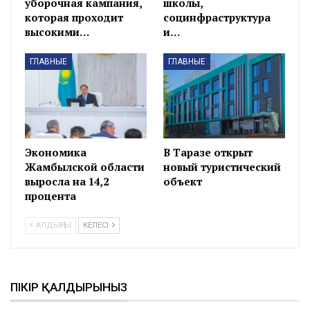
уборочная кампания,
школы,
которая проходит
социнфраструктура
высокими…
и…
ГЛАВНЫЕ
ГЛАВНЫЕ
Экономика
В Таразе открыт
Жамбылской области
новый туристический
выросла на 14,2
объект
процента
АЛДЫҢҒЫ
КЕЛЕСІ
ПІКІР ҚАЛДЫРЫНЫЗ