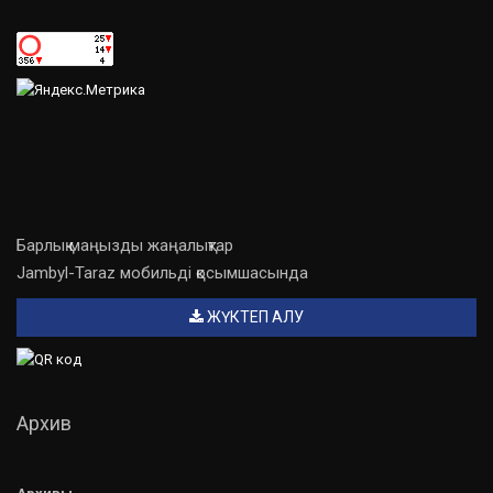
Барлық маңызды жаңалықтар
Jambyl-Taraz мобильді қосымшасында
ЖҮКТЕП АЛУ
Архив