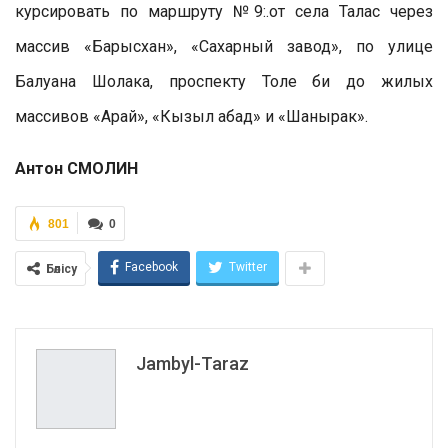
курсировать по маршруту №9:.от села Талас через
массив «Барысхан», «Сахарный завод», по улице
Балуана Шолака, проспекту Толе би до жилых
массивов «Арай», «Кызыл абад» и «Шанырак».
Антон СМОЛИН
801
0
Facebook
Twitter
Бөлісу
Jambyl-Taraz