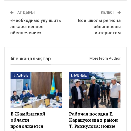
АЛДЫҢҒЫ
КЕЛЕСІ
«Необходимо улучшить
Все школы региона
лекарственное
обеспечены
обеспечение»
интернетом
Өзге жаңалықтар
More From Author
ГЛАВНЫЕ
ГЛАВНЫЕ
В Жамбылской
Рабочая поездка Е.
области
Карашукеева в район
продолжается
Т. Рыскулова: новые