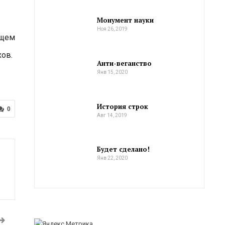
Монумент науки
Ноя 26, 2019
ущем
хов.
Анти-веганство
Янв 15, 2020
История строк
0
Авг 14, 2019
Будет сделано!
Янв 22, 2020