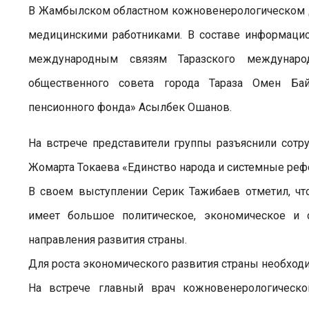
В Жамбылском областном кожновенерологическом д
медицинскими работниками. В составе информацио
международным связям Таразского международ
общественного совета города Тараза Омен Бай
пенсионного фонда» Асылбек Ошанов.
На встрече представители группы разъяснили сот
Жомарта Токаева «Единство народа и системные реф
В своем выступлении Серик Тажибаев отметил, чт
имеет большое политическое, экономическое и с
направления развития страны.
Для роста экономического развития страны необход
На встрече главный врач кожновенерологическог