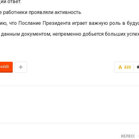
ий ответ.
 работники проявляли активность.
ию, что Послание Президента играет важную роль в буд
сь данным документом, непременно добьется больших успе
eddIt
620
КЕЛЕСІ