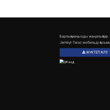
Барлық маңызды жаңалықтар
Jambyl-Taraz мобильді қосы
ЖҮКТЕП АЛУ