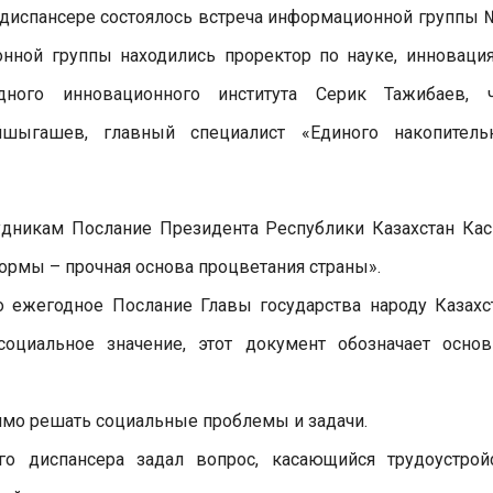
испансере состоялось встреча информационной группы 
нной группы находились проректор по науке, инноваци
ного инновационного института Серик Тажибаев, 
шыгашев, главный специалист «Единого накопитель
рудникам Послание Президента Республики Казахстан Ка
ормы – прочная основа процветания страны».
о ежегодное Послание Главы государства народу Казахс
оциальное значение, этот документ обозначает осно
имо решать социальные проблемы и задачи.
о диспансера задал вопрос, касающийся трудоустрой