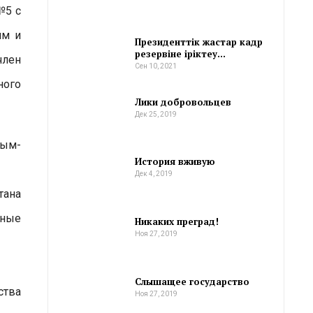
№5 с
ям и
Президенттік жастар кадр
резервіне іріктеу…
член
Сен 10, 2021
ного
Лики добровольцев
Дек 25, 2019
сым-
История вживую
Дек 4, 2019
тана
вные
Никаких преград!
Ноя 27, 2019
Слышащее государство
ства
Ноя 27, 2019