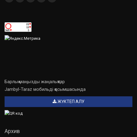
Барлық маңызды жаңалықтар
Jambyl-Taraz мобильді қосымшасында
ЖҮКТЕП АЛУ
Архив