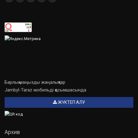
Барлық маңызды жаңалықтар
Jambyl-Taraz мобильді қосымшасында
ЖҮКТЕП АЛУ
Архив