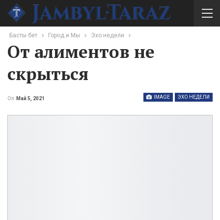
Басты бет
Город и Мы
Эхо недели
От алиментов не
скрыться
IMAGE
ЭХО НЕДЕЛИ
On
Май 5, 2021