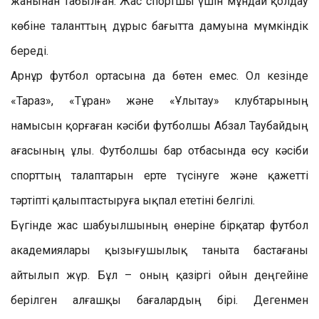
жанынан табылған. Жас спортшы үшін мұндай қолдау
көбіне таланттың дұрыс бағытта дамуына мүмкіндік
береді.
Арнұр футбол ортасына да бөтен емес. Ол кезінде
«Тараз», «Тұран» және «Ұлытау» клубтарының
намысын қорғаған кәсіби футболшы Абзал Таубайдың
ағасының ұлы. Футболшы бар отбасында өсу кәсіби
спорттың талаптарын ерте түсінуге және қажетті
тәртіпті қалыптастыруға ықпал ететіні белгілі.
Бүгінде жас шабуылшының өнеріне бірқатар футбол
академиялары қызығушылық таныта бастағаны
айтылып жүр. Бұл – оның қазіргі ойын деңгейіне
берілген алғашқы бағалардың бірі. Дегенмен