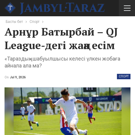
Басты бет
Спорт
Арнұр Батырбай – QJ
League-дегі жаңа есім
«Тараздың» шабуылшысы келесі үлкен жобаға
айнала ала ма?
СПОРТ
On
Jul 9, 2026