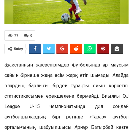
77
0
Бөлісу
Қазақстанның жасөспірімдер футболында әр маусым
сайын бірнеше жаңа есім жарқ етіп шығады. Алайда
олардың барлығы бірдей тұрақты ойын көрсетіп,
статистикасымен ерекшелене бермейді. Биылғы QJ
League U-15 чемпионатында дәл сондай
футболшылардың бірі ретінде «Тараз» футбол
орталығының шабуылшысы Арнұр Батырбай көзге