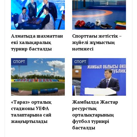
Алматыда шахматтан
Спорттағы жетістік –
екі халықаралық
жүйелі жұмыстың
турнир басталды
нәтижесі
СПОРТ
СПОРТ
«Тараз» орталық
Жамбылда Жастар
стадионы УЕФА
ресурстық
талаптарына сай
орталықтарының
жаңғыртылады
футбол турнирі
басталды