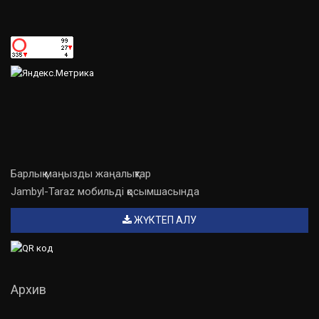
Барлық маңызды жаңалықтар
Jambyl-Taraz мобильді қосымшасында
ЖҮКТЕП АЛУ
Архив