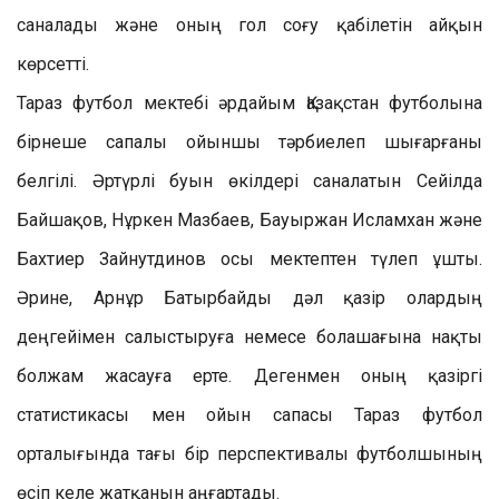
саналады және оның гол соғу қабілетін айқын
көрсетті.
Тараз футбол мектебі әрдайым Қазақстан футболына
бірнеше сапалы ойыншы тәрбиелеп шығарғаны
белгілі. Әртүрлі буын өкілдері саналатын Сейілда
Байшақов, Нұркен Мазбаев, Бауыржан Исламхан және
Бахтиер Зайнутдинов осы мектептен түлеп ұшты.
Әрине, Арнұр Батырбайды дәл қазір олардың
деңгейімен салыстыруға немесе болашағына нақты
болжам жасауға ерте. Дегенмен оның қазіргі
статистикасы мен ойын сапасы Тараз футбол
орталығында тағы бір перспективалы футболшының
өсіп келе жатқанын аңғартады.