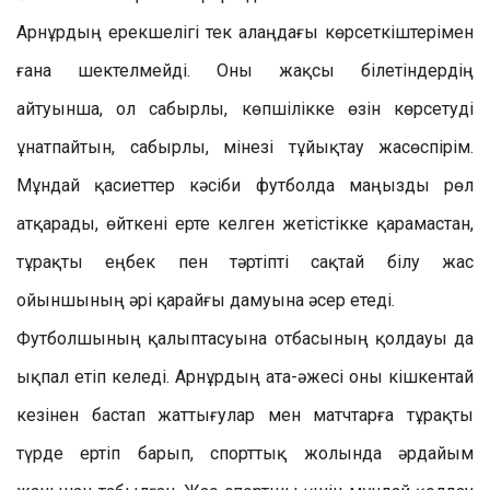
Арнұрдың ерекшелігі тек алаңдағы көрсеткіштерімен
ғана шектелмейді. Оны жақсы білетіндердің
айтуынша, ол сабырлы, көпшілікке өзін көрсетуді
ұнатпайтын, сабырлы, мінезі тұйықтау жасөспірім.
Мұндай қасиеттер кәсіби футболда маңызды рөл
атқарады, өйткені ерте келген жетістікке қарамастан,
тұрақты еңбек пен тәртіпті сақтай білу жас
ойыншының әрі қарайғы дамуына әсер етеді.
Футболшының қалыптасуына отбасының қолдауы да
ықпал етіп келеді. Арнұрдың ата-әжесі оны кішкентай
кезінен бастап жаттығулар мен матчтарға тұрақты
түрде ертіп барып, спорттық жолында әрдайым