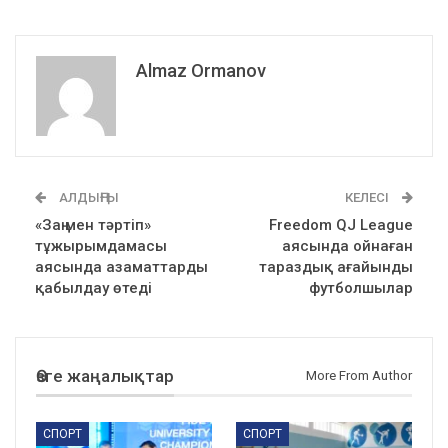
Almaz Ormanov
АЛДЫҢҒЫ
КЕЛЕСІ
«Заң мен тәртіп»
Freedom QJ League
тұжырымдамасы
аясында ойнаған
аясында азаматтарды
тараздық ағайынды
қабылдау өтеді
футболшылар
Өзге жаңалықтар
More From Author
СПОРТ
СПОРТ