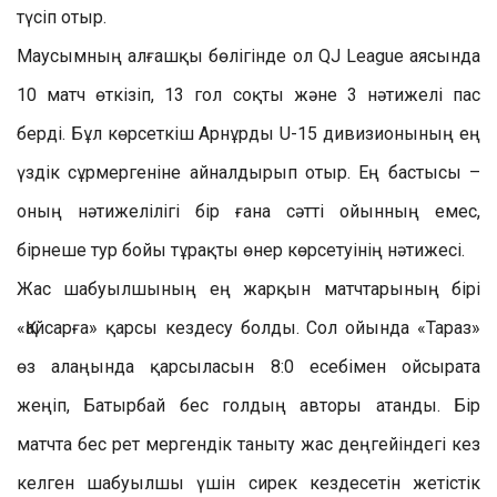
түсіп отыр.
Маусымның алғашқы бөлігінде ол QJ League аясында
10 матч өткізіп, 13 гол соқты және 3 нәтижелі пас
берді. Бұл көрсеткіш Арнұрды U-15 дивизионының ең
үздік сұрмергеніне айналдырып отыр. Ең бастысы –
оның нәтижелілігі бір ғана сәтті ойынның емес,
бірнеше тур бойы тұрақты өнер көрсетуінің нәтижесі.
Жас шабуылшының ең жарқын матчтарының бірі
«Қайсарға» қарсы кездесу болды. Сол ойында «Тараз»
өз алаңында қарсыласын 8:0 есебімен ойсырата
жеңіп, Батырбай бес голдың авторы атанды. Бір
матчта бес рет мергендік таныту жас деңгейіндегі кез
келген шабуылшы үшін сирек кездесетін жетістік