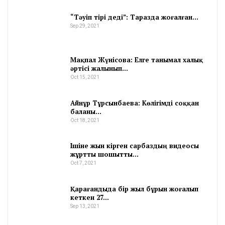
“Тәуіп тірі деді”: Таразда жоғалған…
Sep 29, 2021
Мақпал Жүнісова: Елге танымал халық
әртісі жалынып…
Oct 15, 2021
Айнұр Тұрсынбаева: Көлігімді соққан
баланы…
Oct 18, 2021
Ішіне жын кірген сарбаздың видеосы
жұртты шошытты…
Oct 7, 2021
Қарағандыда бір жыл бұрын жоғалып
кеткен 27…
Sep 13, 2021