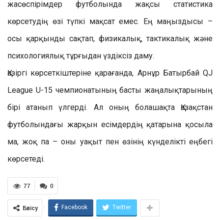
жасөспірімдер футболында жақсы статистика
көрсетудің өзі түпкі мақсат емес. Ең маңыздысы –
осы қарқынды сақтап, физикалық, тактикалық және
психологиялық тұрғыдан үздіксіз даму.
Қазіргі көрсеткіштеріне қарағанда, Арнұр Батырбай QJ
League U-15 чемпионатының басты жаңалықтарының
бірі атанып үлгерді. Ал оның болашақта Қазақстан
футболындағы жарқын есімдердің қатарына қосыла
ма, жоқ па – оны уақыт пен өзінің күнделікті еңбегі
көрсетеді.
77
0
Facebook
Twitter
Бөлісу