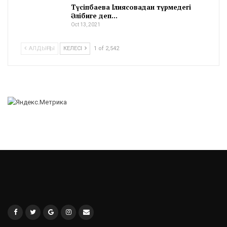
Түсіпбаева Ілиясовадан түрмедегі
Әлібиге деп…
Oct 13, 2021
АЛДЫҢҒЫ
КЕЛЕСІ
1 of 2,542