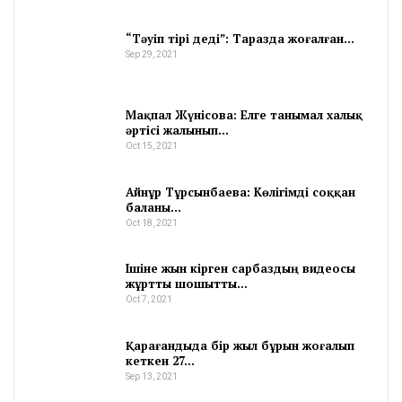
“Тәуіп тірі деді”: Таразда жоғалған…
Sep 29, 2021
Мақпал Жүнісова: Елге танымал халық
әртісі жалынып…
Oct 15, 2021
Айнұр Тұрсынбаева: Көлігімді соққан
баланы…
Oct 18, 2021
Ішіне жын кірген сарбаздың видеосы
жұртты шошытты…
Oct 7, 2021
Қарағандыда бір жыл бұрын жоғалып
кеткен 27…
Sep 13, 2021