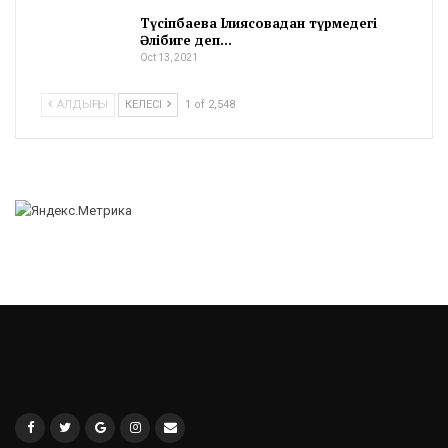
Түсіпбаева Ілиясовадан түрмедегі
Әлібиге деп…
Oct 13, 2021
АЛДЫҢҒЫ
КЕЛЕСІ
1 of 2,548