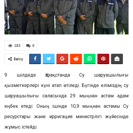
183
0
Бөлісу
9 шілдеде Қазақстанда Су шаруашылығы
қызметкерлері күні атап өтіледі. Бүгінде еліміздің су
шаруашылығы саласында 29 мыңнан астам адам
еңбек етеді. Оның ішінде 10,9 мыңнан астамы Су
ресурстары және ирригация министрлігі жүйесінде
жұмыс істейді.