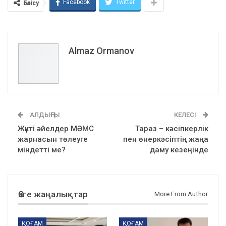
Facebook
Twitter
Бөлісу
Almaz Ormanov
АЛДЫҢҒЫ
КЕЛЕСІ
Жүкті әйелдер МӘМС
Тараз – кәсіпкерлік
жарнасын төлеуге
пен өнеркәсіптің жаңа
міндетті ме?
даму кезеңінде
Өзге жаңалықтар
More From Author
ҚОҒАМ
ҚОҒАМ