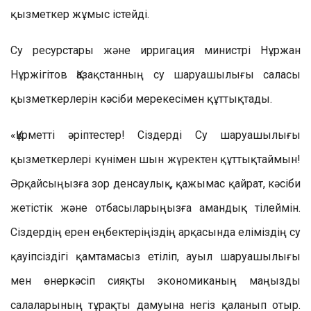
қызметкер жұмыс істейді.
Су ресурстары және ирригация министрі Нұржан
Нұржігітов Қазақстанның су шаруашылығы саласы
қызметкерлерін кәсіби мерекесімен құттықтады.
«Құрметті әріптестер! Сіздерді Су шаруашылығы
қызметкерлері күнімен шын жүректен құттықтаймын!
Әрқайсыңызға зор денсаулық, қажымас қайрат, кәсіби
жетістік және отбасыларыңызға амандық тілеймін.
Сіздердің ерен еңбектеріңіздің арқасында еліміздің су
қауіпсіздігі қамтамасыз етіліп, ауыл шаруашылығы
мен өнеркәсіп сияқты экономиканың маңызды
салаларының тұрақты дамуына негіз қаланып отыр.