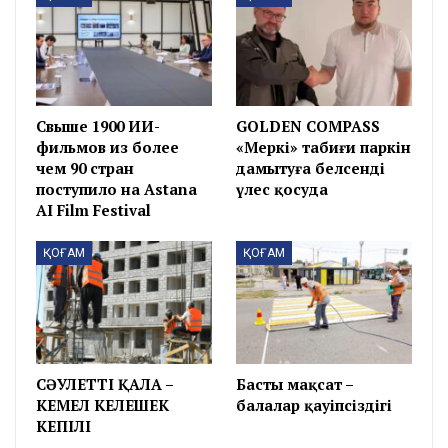
Свыше 1900 ИИ-
GOLDEN COMPASS
фильмов из более
«Меркі» табиғи паркін
чем 90 стран
дамытуға белсенді
поступило на Astana
үлес қосуда
AI Film Festival
ҚОҒАМ
ҚОҒАМ
СӘУЛЕТТІ ҚАЛА –
Басты мақсат –
КЕМЕЛ КЕЛЕШЕК
балалар қауіпсіздігі
КЕПІЛІ