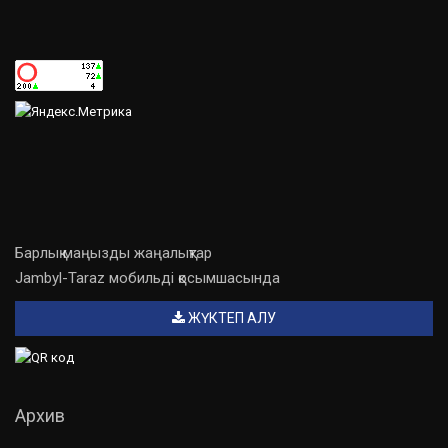
Барлық маңызды жаңалықтар
Jambyl-Taraz мобильді қосымшасында
ЖҮКТЕП АЛУ
Архив