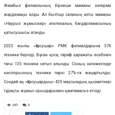
Жамбыл филиалының бірнеше маманы көтерме
жәрдемақы алды. Ал былтыр саланың алты маманы
«Наурыз жұмыскер» ипотекалық бағдарламасының
қатысушысы атанды.
2025 жылы «Қазсушар» РМК филиалдарына 576
техника берілді. Бұған қоса, тариф қаражаты есебінен
тағы 135 техника сатып алынды. Соның нәтижесінде
кәсіпорынның техника паркі 27%-ға жаңартылды.
Сондай-ақ «Қазсушардың» 435 маусымдық қызметкері
тұрақты жұмыс орындарымен қамтамасыз етілді.
183
0