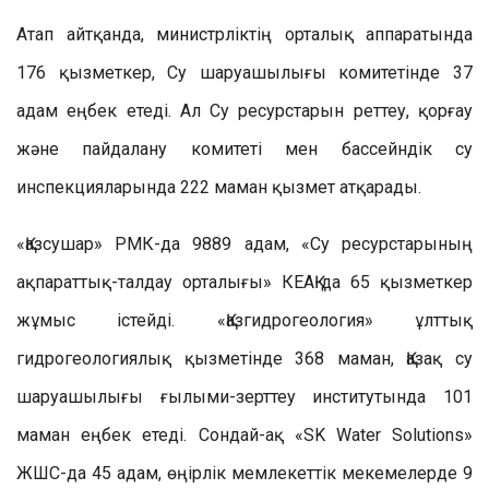
Атап айтқанда, министрліктің орталық аппаратында
176 қызметкер, Су шаруашылығы комитетінде 37
адам еңбек етеді. Ал Су ресурстарын реттеу, қорғау
және пайдалану комитеті мен бассейндік су
инспекцияларында 222 маман қызмет атқарады.
«Қазсушар» РМК-да 9889 адам, «Су ресурстарының
ақпараттық-талдау орталығы» КЕАҚ-да 65 қызметкер
жұмыс істейді. «Қазгидрогеология» ұлттық
гидрогеологиялық қызметінде 368 маман, Қазақ су
шаруашылығы ғылыми-зерттеу институтында 101
маман еңбек етеді. Сондай-ақ «SK Water Solutions»
ЖШС-да 45 адам, өңірлік мемлекеттік мекемелерде 9