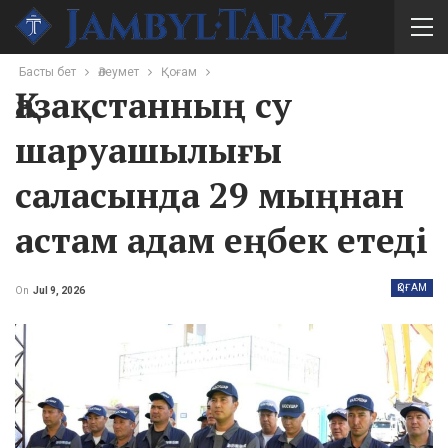
Басты бет
Әлеумет
Қоғам
Қазақстанның су
шаруашылығы
саласында 29 мыңнан
астам адам еңбек етеді
ҚОҒАМ
On
Jul 9, 2026