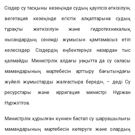
Сіздер су тасқыны кезеңінде судың қауіпсіз өткізілуін,
вегетация кезеңінде егістік алқаптарына судың
тұрақты жеткізілуін және гидротехникалық
нысандардың сенімді жұмысын қамтамасыз етіп
келесіздер. Сіздердің еңбектеріңіз назардан тыс
қалмайды. Министрлік алдағы уақытта да су саласы
мамандарының мәртебесін арттыру бағытындағы
жүйелі жұмыстарды жалғастыра береді», – деді Су
ресурстары және ирригация министрі Нұржан
Нұржігітов.
Министрлік құрылған күннен бастап су шаруашылығы
мамандарының мәртебесін көтеруге және олардың