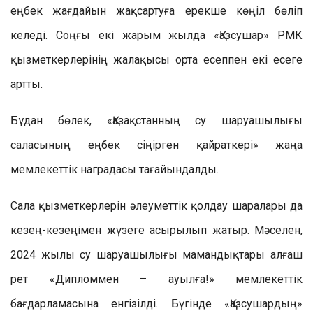
еңбек жағдайын жақсартуға ерекше көңіл бөліп
келеді. Соңғы екі жарым жылда «Қазсушар» РМК
қызметкерлерінің жалақысы орта есеппен екі есеге
артты.
Бұдан бөлек, «Қазақстанның су шаруашылығы
саласының еңбек сіңірген қайраткері» жаңа
мемлекеттік наградасы тағайындалды.
Сала қызметкерлерін әлеуметтік қолдау шаралары да
кезең-кезеңімен жүзеге асырылып жатыр. Мәселен,
2024 жылы су шаруашылығы мамандықтары алғаш
рет «Дипломмен – ауылға!» мемлекеттік
бағдарламасына енгізілді. Бүгінде «Қазсушардың»