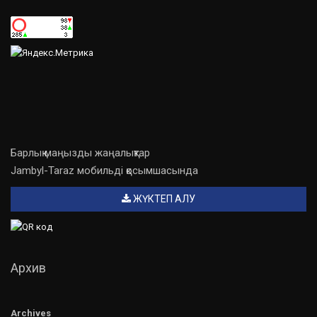
Барлық маңызды жаңалықтар
Jambyl-Taraz мобильді қосымшасында
ЖҮКТЕП АЛУ
Архив
Archives