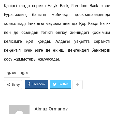
Қазіргі таңда сервис Halyk Bank, Freedom Bank және
Еуразиялық банктің мобильді қосымшаларында
қолжетімді. Биылғы маусым айында Қор Kaspi Bank-
пен де осындай тетікті енгізу жөніндегі қосымша
келісімге қол қойды. Алдағы уақытта сервисті
кеңейтіп, оған өзге де екінші деңгейдегі банктерді
қосу жұмыстары жалғасады.
69
0
Facebook
Twitter
Бөлісу
Almaz Ormanov