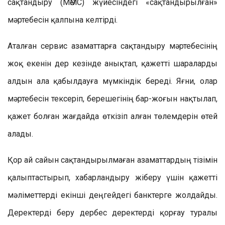
сақтандыру (МӘМС) жүйесіндегі «сақтандырылған»
мәртебесін қалпына келтірді.
Аталған сервис азаматтарға сақтандыру мәртебесінің
жоқ екенін дер кезінде анықтап, қажетті шараларды
алдын ала қабылдауға мүмкіндік береді. Яғни, олар
мәртебесін тексеріп, берешегінің бар-жоғын нақтылап,
қажет болған жағдайда өткізіп алған төлемдерін өтей
алады.
Қор ай сайын сақтандырылмаған азаматтардың тізімін
қалыптастырып, хабарландыру жіберу үшін қажетті
мәліметтерді екінші деңгейдегі банктерге жолдайды.
Деректерді беру дербес деректерді қорғау туралы