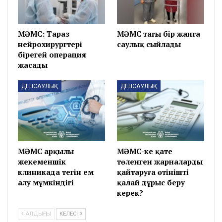
МӘМС: Тараз
МӘМС тағы бір жанға
нейрохирургтері
саулық сыйлады
бірегей операция
жасады
ДЕНСАУЛЫҚ
ДЕНСАУЛЫҚ
МӘМС арқылы
МӘМС-ке қате
жекеменшік
төленген жарналарды
клиникада тегін ем
қайтаруға өтінішті
алу мүмкіндігі
қалай дұрыс беру
керек?
АЛДЫҢҒЫ
КЕЛЕСІ