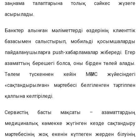
заңнама талаптарына толық сәйкес жүзеге
асырылады.
Банктер алынған мәліметтерді өздерінің клиенттік
базасымен салыстырып, мобильді қосымшаларды
пайдаланушыларға push-хабарламалар жібереді. Егер
азаматтың берешегі болса, оны бірден төлей алады.
Төлем түскеннен кейін МӘМС жүйесіндегі
«сақтандырылған» мәртебесі белгіленген тәртіппен
қалпына келтіріледі.
Сервистің басты мақсаты – азаматтардың
медициналық көмекке жүгінген кезде сақтандыру
мәртебесінің жоқ екенін күтпеген жерден білуінің