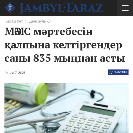
Басты бет
Денсаулық
МӘМС мәртебесін
қалпына келтіргендер
саны 835 мыңнан асты
ДЕНСАУЛЫҚ
On
Jul 7, 2026