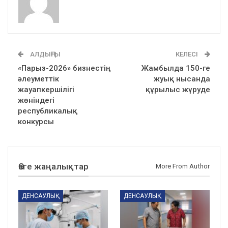
АЛДЫҢҒЫ
КЕЛЕСІ
«Парыз-2026» бизнестің
Жамбылда 150-ге
әлеуметтік
жуық нысанда
жауапкершілігі
құрылыс жүруде
жөніндегі
республикалық
конкурсы
Өзге жаңалықтар
More From Author
ДЕНСАУЛЫҚ
ДЕНСАУЛЫҚ