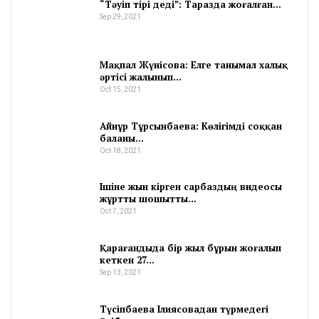
“Тәуіп тірі деді”: Таразда жоғалған…
Sep 29, 2021
Мақпал Жүнісова: Елге танымал халық
әртісі жалынып…
Oct 15, 2021
Айнұр Тұрсынбаева: Көлігімді соққан
баланы…
Oct 18, 2021
Ішіне жын кірген сарбаздың видеосы
жұртты шошытты…
Oct 7, 2021
Қарағандыда бір жыл бұрын жоғалып
кеткен 27…
Sep 13, 2021
Түсіпбаева Ілиясовадан түрмедегі