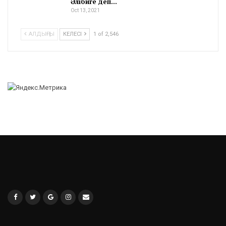
Әлібиге деп…
Oct 13, 2021
АЛДЫҢҒЫ
КЕЛЕСІ
1 of 2,546