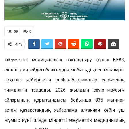
69
0
Бөлісу
«Әлеуметтік медициналық сақтандыру қоры» КЕАҚ
екінші деңгейдегі банктердің мобильді қосымшалары
арқылы жіберілетін push-хабарламалар сервисінің
тиімділігін талдады. 2026 жылдың сәуір–маусым
айларының қорытындысы бойынша 835 мыңнан
астам қазақстандық хабарлама алғаннан кейін үш
жұмыс күні ішінде міндетті әлеуметтік медициналық