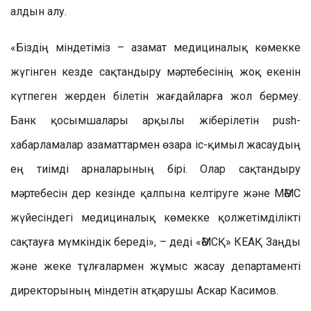
алдын алу.
«Біздің міндетіміз – азамат медициналық көмекке
жүгінген кезде сақтандыру мәртебесінің жоқ екенін
күтпеген жерден білетін жағдайларға жол бермеу.
Банк қосымшалары арқылы жіберілетін push-
хабарламалар азаматтармен өзара іс-қимыл жасаудың
ең тиімді арналарының бірі. Олар сақтандыру
мәртебесін дер кезінде қалпына келтіруге және МӘМС
жүйесіндегі медициналық көмекке қолжетімділікті
сақтауға мүмкіндік береді», – деді «ӘМСҚ» КЕАҚ Заңды
және жеке тұлғалармен жұмыс жасау департаменті
директорының міндетін атқарушы Аскар Касимов.