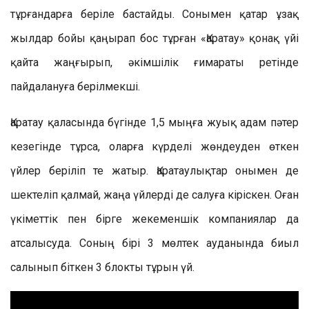
тұрғандарға беріле бастайды. Сонымен қатар ұзақ
жылдар бойы қаңырап бос тұрған «Қаратау» қонақ үйі
қайта жаңғырып, әкімшілік ғимараты ретінде
пайдалануға берілмекші.
Қаратау қаласында бүгінде 1,5 мыңға жуық адам пәтер
кезегінде тұрса, оларға күрделі жөндеуден өткен
үйлер беріліп те жатыр. Қаратаулықтар онымен де
шектеліп қалмай, жаңа үйлерді де салуға кіріскен. Оған
үкіметтік пен бірге жекеменшік компаниялар да
атсалысуда. Соның бірі 3 мөлтек ауданында биыл
салынып біткен 3 блокты тұрын үй.