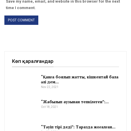
Save my name, email, and website in this browser for the next
time I comment.
Көп қаралғандар
“Қанға боялып жатты, кішкентай бала
әлі дем…
Nov 22, 2021
“Жабылып аузынан тепкілеген”:…
Oct 18, 2021
“Тәуіп тірі деді”: Таразда жоғалған…