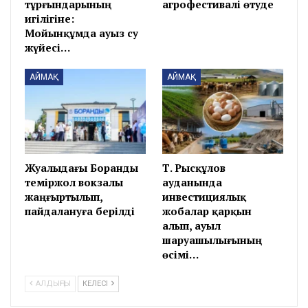
тұрғындарының
агрофестивалі өтуде
игілігіне:
Мойынқұмда ауыз су
жүйесі…
АЙМАҚ
АЙМАҚ
Жуалыдағы Боранды
Т. Рысқұлов
теміржол вокзалы
ауданында
жаңғыртылып,
инвестициялық
пайдалануға берілді
жобалар қарқын
алып, ауыл
шаруашылығының
өсімі…
АЛДЫҢҒЫ
КЕЛЕСІ