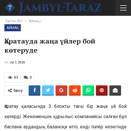
Басты бет
Аймақ
АЙМАҚ
Қаратауда жаңа үйлер бой
көтеруде
On
Jul 7, 2026
63
0
Бөлісу
Қаратау қаласында 3 блокты тағы бір жаңа үй бой
көтерді. Жекеменшік құрылыс компаниясы салған бұл
баспана аудандық балансқа өтіп, енді пәтер кезегінде