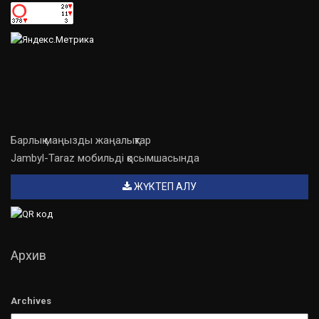
Барлық маңызды жаңалықтар
Jambyl-Taraz мобильді қосымшасында
ЖҮКТЕП АЛУ
Архив
Archives