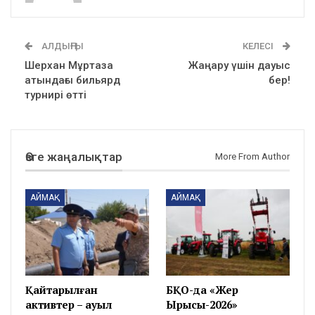
АЛДЫҢҒЫ
КЕЛЕСІ
Шерхан Мұртаза
Жаңару үшін дауыс
атындағы бильярд
бер!
турнирі өтті
Өзге жаңалықтар
More From Author
АЙМАҚ
АЙМАҚ
Қайтарылған
БҚО-да «Жер
активтер – ауыл
Ырысы-2026»