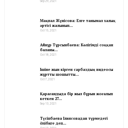
Sep 29, 2021
Мақпал Жүнісова: Елге танымал халық
әртісі жалынып…
Oct 15, 2021
Айнұр Тұрсынбаева: Көлігімді соққан
баланы…
Oct 18, 2021
Ішіне жын кірген сарбаздың видеосы
жұртты шошытты…
Oct 7, 2021
Қарағандыда бір жыл бұрын жоғалып
кеткен 27…
Sep 13, 2021
Түсіпбаева Ілиясовадан түрмедегі
Әлібиге деп…