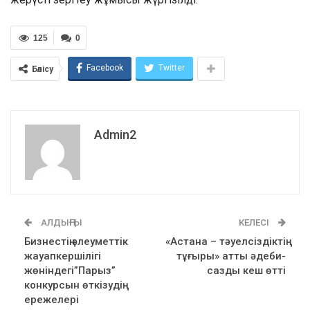
125
0
Facebook
Twitter
Бөлісу
Admin2
АЛДЫҢҒЫ
КЕЛЕСІ
Бизнестің әлеуметтік
«Астана – тәуелсіздіктің
жауапкершілігі
тұғыры» атты әдеби-
жөніндегі”Парыз”
сазды кеш өтті
конкурсын өткізудің
ережелері