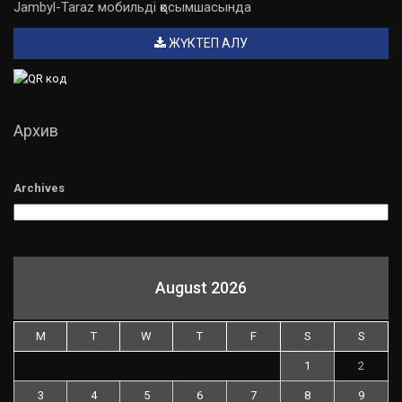
Jambyl-Taraz мобильді қосымшасында
ЖҮКТЕП АЛУ
Архив
Archives
August 2026
M
T
W
T
F
S
S
1
2
3
4
5
6
7
8
9