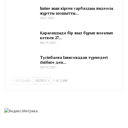
Ішіне жын кірген сарбаздың видеосы
жұртты шошытты…
Oct 7, 2021
Қарағандыда бір жыл бұрын жоғалып
кеткен 27…
Sep 13, 2021
Түсіпбаева Ілиясовадан түрмедегі
Әлібиге деп…
Oct 13, 2021
АЛДЫҢҒЫ
КЕЛЕСІ
1 of 2,548