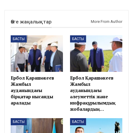
Өзге жаңалықтар
More From Author
БАСТЫ
БАСТЫ
Ербол Қарашөкеев
Ербол Қарашөкеев
Жамбыл
Жамбыл
ауданындағы
ауданындағы
бірқатар нысанды
әлеуметтік және
аралады
инфрақұрылымдық
жобалардың…
БАСТЫ
БАСТЫ