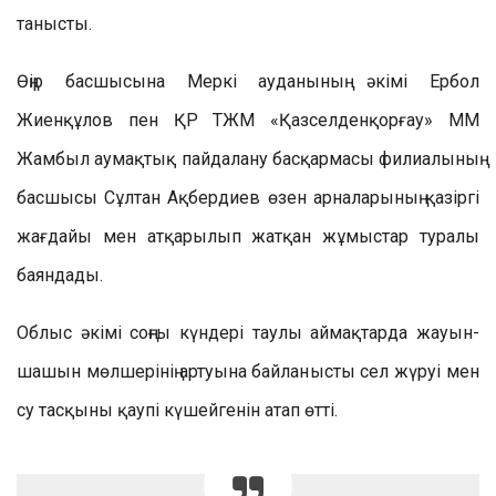
танысты.
Өңір басшысына Меркі ауданының әкімі Ербол
Жиенқұлов пен ҚР ТЖМ «Қазселденқорғау» ММ
Жамбыл аумақтық пайдалану басқармасы филиалының
басшысы Сұлтан Ақбердиев өзен арналарының қазіргі
жағдайы мен атқарылып жатқан жұмыстар туралы
баяндады.
Облыс әкімі соңғы күндері таулы аймақтарда жауын-
шашын мөлшерінің артуына байланысты сел жүруі мен
су тасқыны қаупі күшейгенін атап өтті.