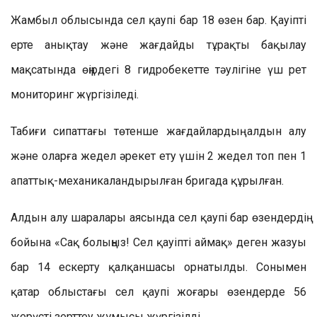
Жамбыл облысында сел қаупі бар 18 өзен бар. Қауіпті
ерте анықтау және жағдайды тұрақты бақылау
мақсатында өңірдегі 8 гидробекетте тәулігіне үш рет
мониторинг жүргізіледі.
Табиғи сипаттағы төтенше жағдайлардың алдын алу
және оларға жедел әрекет ету үшін 2 жедел топ пен 1
апаттық-механикаландырылған бригада құрылған.
Алдын алу шаралары аясында сел қаупі бар өзендердің
бойына «Сақ болыңыз! Сел қауіпті аймақ» деген жазуы
бар 14 ескерту қалқаншасы орнатылды. Сонымен
қатар облыстағы сел қаупі жоғары өзендерде 56
жерүсті зерттеу жұмысы жүргізілді.