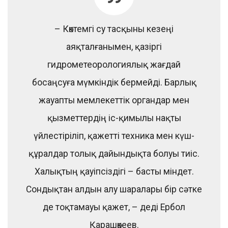
– Көктемгі су тасқыны кезеңі
аяқталғанымен, қазіргі
гидрометеорологиялық жағдай
босаңсуға мүмкіндік бермейді. Барлық
жауапты мемлекеттік органдар мен
қызметтердің іс-қимылы нақты
үйлестіріліп, қажетті техника мен күш-
құралдар толық дайындықта болуы тиіс.
Халықтың қауіпсіздігі – басты міндет.
Сондықтан алдын алу шаралары бір сәтке
де тоқтамауы қажет, – деді Ербол
Қарашөкеев.