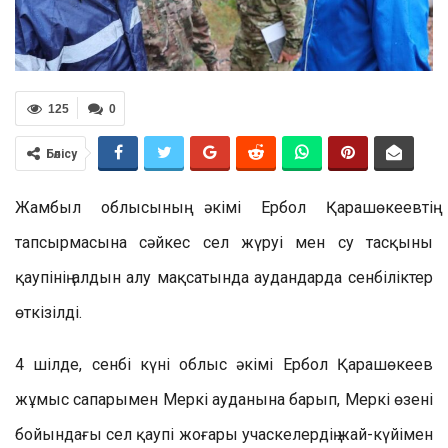
125
0
Бөлісу
Жамбыл облысының әкімі Ербол Қарашөкеевтің
тапсырмасына сәйкес сел жүруі мен су тасқыны
қаупінің алдын алу мақсатында аудандарда сенбіліктер
өткізілді.
4 шілде, сенбі күні облыс әкімі Ербол Қарашөкеев
жұмыс сапарымен Меркі ауданына барып, Меркі өзені
бойындағы сел қаупі жоғары учаскелердің жай-күйімен