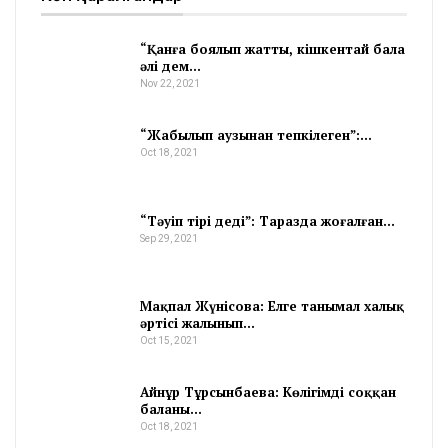
“Қанға боялып жатты, кішкентай бала
әлі дем…
Nov 22, 2021
“Жабылып аузынан тепкілеген”:…
Oct 18, 2021
“Тәуіп тірі деді”: Таразда жоғалған…
Sep 29, 2021
Мақпал Жүнісова: Елге танымал халық
әртісі жалынып…
Oct 15, 2021
Айнұр Тұрсынбаева: Көлігімді соққан
баланы…
Oct 18, 2021