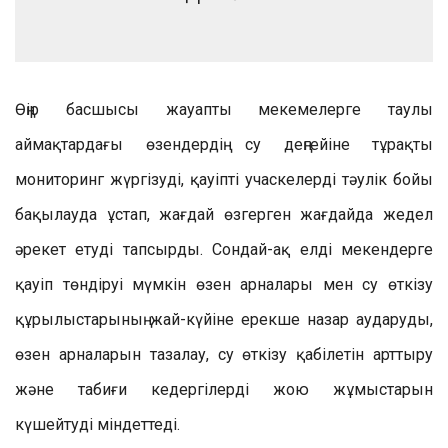
Өңір басшысы жауапты мекемелерге таулы
аймақтардағы өзендердің су деңгейіне тұрақты
мониторинг жүргізуді, қауіпті учаскелерді тәулік бойы
бақылауда ұстап, жағдай өзгерген жағдайда жедел
әрекет етуді тапсырды. Сондай-ақ елді мекендерге
қауіп төндіруі мүмкін өзен арналары мен су өткізу
құрылыстарының жай-күйіне ерекше назар аударуды,
өзен арналарын тазалау, су өткізу қабілетін арттыру
және табиғи кедергілерді жою жұмыстарын
күшейтуді міндеттеді.