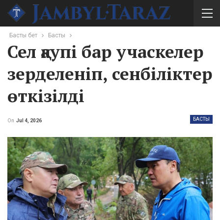
Басты бет
Басты
Сел қаупі бар учаскелер
зерделеніп, сенбіліктер
өткізілді
БАСТЫ
On
Jul 4, 2026