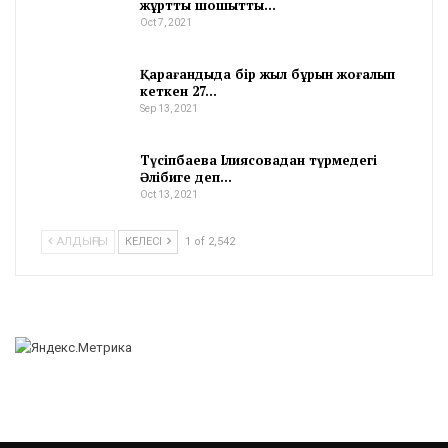
жұртты шошытты…
Oct 7, 2021
Қарағандыда бір жыл бұрын жоғалып
кеткен 27…
Sep 13, 2021
Түсіпбаева Ілиясовадан түрмедегі
Әлібиге деп…
Oct 13, 2021
АЛДЫҢҒЫ
КЕЛЕСІ
1 of 2,542