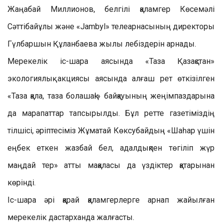
Жаңабай Миллионов, белгілі қаламгер Көсемәлі
Сәттібайұлы және «Jambyl» телеарнасының директоры
Гүлбаршын Құланбаева жылы лебіздерін арнады.
Мерекелік іс-шара аясында «Таза Қазақстан»
экологиялық акциясы аясында алғаш рет өткізілген
«Таза қала, таза болашақ!» байқауының жеңімпаздарына
да марапаттар тапсырылды. Бұл ретте газетіміздің
тілшісі, әріптесіміз Жұматай Көксубайдың «Шаһар үшін
еңбек еткен жазбай бел, адалдықпен төгіліп жүр
маңдай тер» атты мақаласы да үздіктер қатарынан
көрінді.
Іс-шара әрі қарай қаламгерлерге арнап жайылған
мерекелік дастарханда жалғасты.