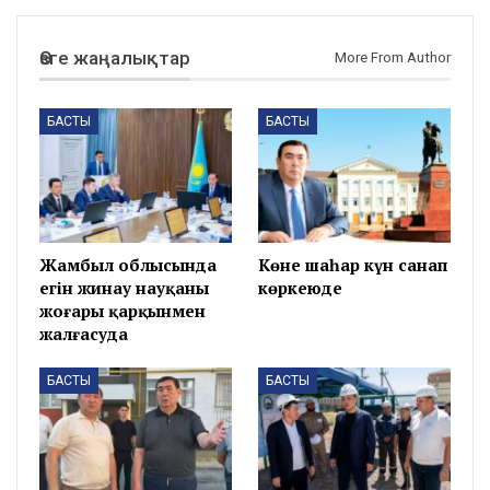
Өзге жаңалықтар
More From Author
БАСТЫ
БАСТЫ
Жамбыл облысында
Көне шаһар күн санап
егін жинау науқаны
көркеюде
жоғары қарқынмен
жалғасуда
БАСТЫ
БАСТЫ