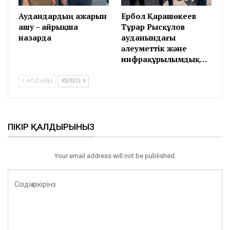
Аудандардың ажарын
Ербол Қарашөкеев
ашу – айрықша
Тұрар Рысқұлов
назарда
ауданындағы
әлеуметтік және
инфрақұрылымдық…
АЛДЫҢҒЫ
КЕЛЕСІ
ПІКІР ҚАЛДЫРЫНЫЗ
Your email address will not be published.