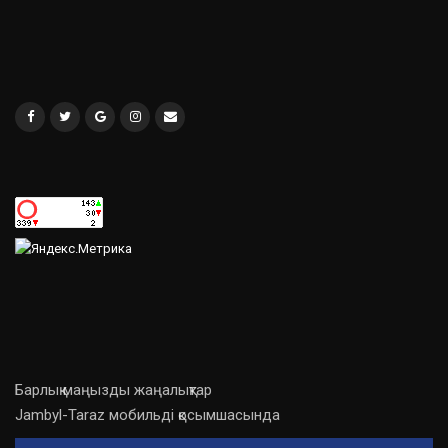
Барлық маңызды жаңалықтар
Jambyl-Taraz мобильді қосымшасында