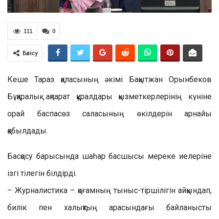
111
0
Бөлісу
Кеше Тараз қаласының әкімі Бақытжан Орынбеков
Бұқаралық ақпарат құралдары қызметкерлерінің күніне
орай баспасөз саласының өкілдерін арнайы
қабылдады.
Басқосу барысында шаһар басшысы мереке иелеріне
ізгі тілегін білдірді.
– Журналистика – қоғамның тыныс-тіршілігін айқындап,
билік пен халықтың арасындағы байланысты