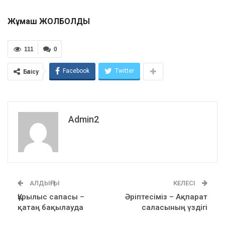
Жұмаш ЖОЛБОЛДЫ
111
0
Facebook
Twitter
Бөлісу
Admin2
АЛДЫҢҒЫ
КЕЛЕСІ
Құрылыс сапасы –
Әріптесіміз – Ақпарат
қатаң бақылауда
саласының үздігі