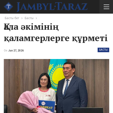
Басты бет
Басты
Қала әкімінің
қаламгерлерге құрметі
БАСТЫ
On
Jun 27, 2026