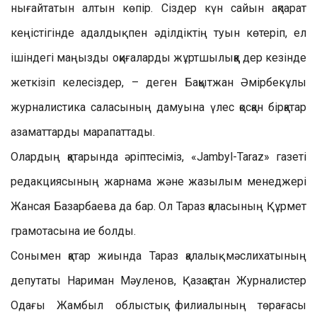
нығайтатын алтын көпір. Сіздер күн сайын ақпарат
кеңістігінде адалдық пен әділдіктің туын көтеріп, ел
ішіндегі маңызды оқиғаларды жұртшылыққа дер кезінде
жеткізіп келесіздер, – деген Бақытжан Әмірбекұлы
журналистика саласының дамуына үлес қосқан бірқатар
азаматтарды марапаттады.
Олардың қатарында әріптесіміз, «Jambyl-Taraz» газеті
редакциясының жарнама және жазылым менеджері
Жансая Базарбаева да бар. Ол Тараз қаласының Құрмет
грамотасына ие болды.
Сонымен қатар жиында Тараз қалалық мәслихатының
депутаты Нариман Мәуленов, Қазақстан Журналистер
Одағы Жамбыл облыстық филиалының төрағасы