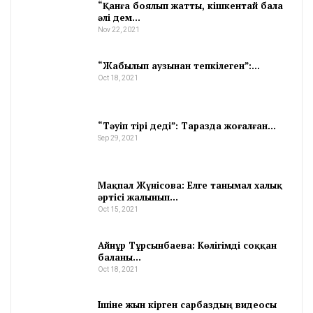
“Қанға боялып жатты, кішкентай бала
әлі дем…
Nov 22, 2021
“Жабылып аузынан тепкілеген”:…
Oct 18, 2021
“Тәуіп тірі деді”: Таразда жоғалған…
Sep 29, 2021
Мақпал Жүнісова: Елге танымал халық
әртісі жалынып…
Oct 15, 2021
Айнұр Тұрсынбаева: Көлігімді соққан
баланы…
Oct 18, 2021
Ішіне жын кірген сарбаздың видеосы