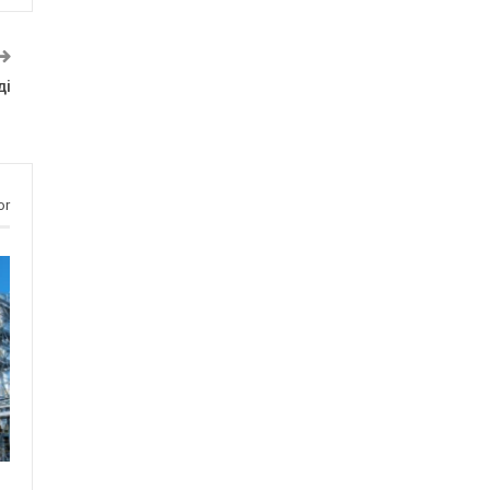
ді
or