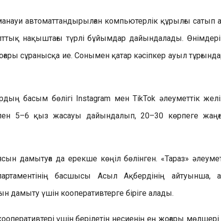
манауи автоматтандырылған компьютерлік құрылғы сатып ал
лттық нақыштағы түрлі бұйымдар дайындалады. Өнімдері
 жоғары сұранысқа ие. Сонымен қатар кәсіпкер ауыл тұрғынд
ың басым бөлігі Instagram мен TikTok әлеуметтік желі
пен 5–6 қыз жасауы дайындалып, 20–30 көрпеге жаңғ
ын дамытуға да ерекше көңіл бөлінген. «Тараз» әлеумет
партаментінің басшысы Асыл Ақбердінің айтуынша, 
ын дамыту үшін кооперативтерге біріге алады.
оперативтері үшін берілетін несиенің ең жоғары мөлшері 