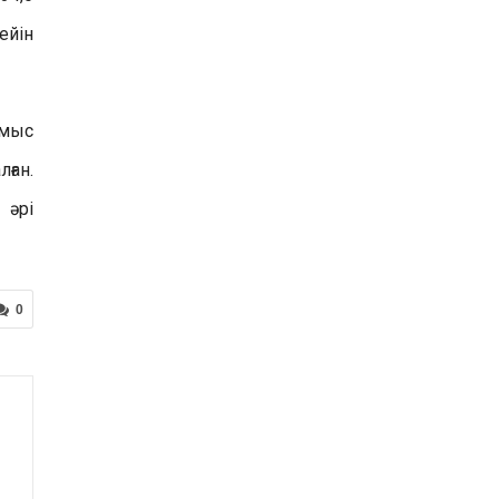
ейін
ұмыс
ған.
 әрі
0