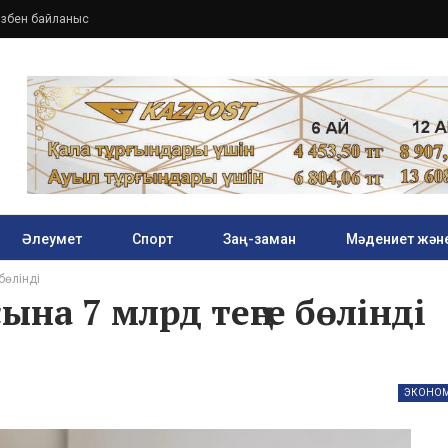
ізбен байланыс
Әлеумет
Спорт
Заң-заман
Мәдениет және
бөлінді
на 7 млрд теңге бөлінді
ЭКОНО