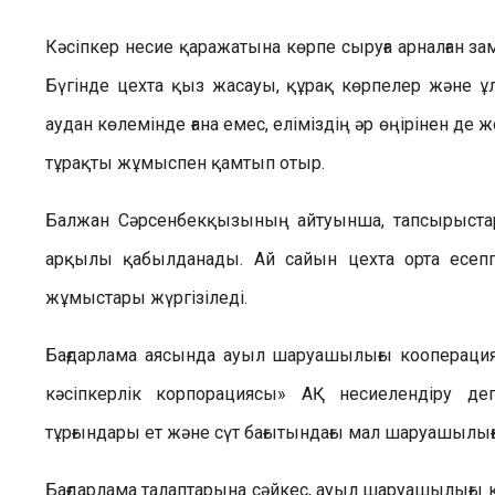
Кәсіпкер несие қаражатына көрпе сыруға арналған за
Бүгінде цехта қыз жасауы, құрақ көрпелер және ұ
аудан көлемінде ғана емес, еліміздің әр өңірінен де
тұрақты жұмыспен қамтып отыр.
Балжан Сәрсенбекқызының айтуынша, тапсырыстард
арқылы қабылданады. Ай сайын цехта орта есеп
жұмыстары жүргізіледі.
Бағдарлама аясында ауыл шаруашылығы кооперацияс
кәсіпкерлік корпорациясы» АҚ несиелендіру де
тұрғындары ет және сүт бағытындағы мал шаруашылығ
Бағдарлама талаптарына сәйкес, ауыл шаруашылығы ко