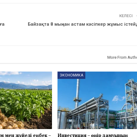
КЕЛЕСІ
ға
Байзақта 8 мыңнан астам кәсіпкер жұмыс істей
More From Auth
ЭКОНОМИКА
м мен жүйелі еңбек –
Инвестиция – өңір дамуының