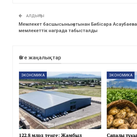
АЛДЫҢҒЫ
Мемлекет басшысының атынан Бибісара Асаубаева
мемлекеттік награда табысталды
Өзге жаңалықтар
ЭКОНОМИКА
ЭКОНОМИКА
122,8 млрд теңге: Жамбыл
Сапалы тұқы