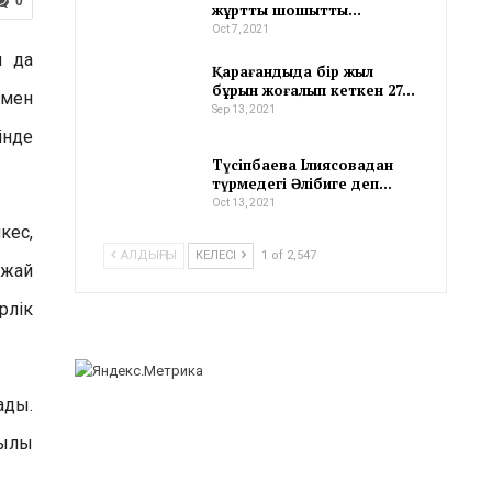
0
жұртты шошытты…
Oct 7, 2021
л да
Қарағандыда бір жыл
бұрын жоғалып кеткен 27…
лмен
Sep 13, 2021
інде
Түсіпбаева Ілиясовадан
түрмедегі Әлібиге деп…
Oct 13, 2021
кес,
АЛДЫҢҒЫ
КЕЛЕСІ
1 of 2,547
ыжай
рлік
ады.
қылы