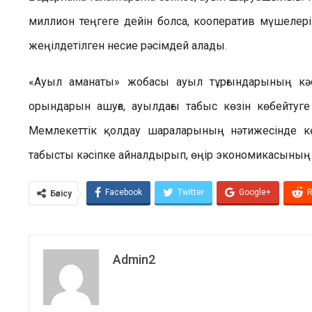
миллион теңгеге дейін болса, кооператив мүшелері
жеңілдетілген несие рәсімдей алады.
«Ауыл аманаты» жобасы ауыл тұрғындарының кәс
орындарын ашуға, ауылдағы табыс көзін көбейтуге жә
Мемлекеттік қолдау шараларының нәтижесінде к
табысты кәсіпке айналдырып, өңір экономикасының 
Facebook
Twitter
Google+
R
Бөлісу
Admin2