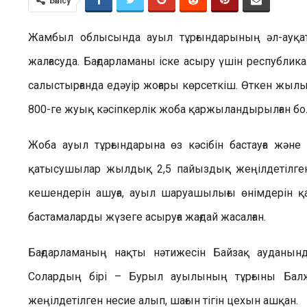
Бөлісу
Жамбыл облысында ауыл тұрғындарының әл-ауқаты
жалғасуда. Бағдарламаны іске асыру үшін республи
салыстырғанда едәуір жоғары көрсеткіш. Өткен жыл
800-ге жуық кәсіпкерлік жоба қаржыландырылған бо
Жоба ауыл тұрғындарына өз кәсібін бастауға және 
қатысушылар жылдық 2,5 пайыздық жеңілдетілген
кешендерін ашуға, ауыл шаруашылығы өнімдерін қай
бастамаларды жүзеге асыруға жағдай жасалған.
Бағдарламаның нақты нәтижесін Байзақ ауданынд
Солардың бірі – Бурыл ауылының тұрғыны Бал
жеңілдетілген несие алып, шағын тігін цехын ашқан.