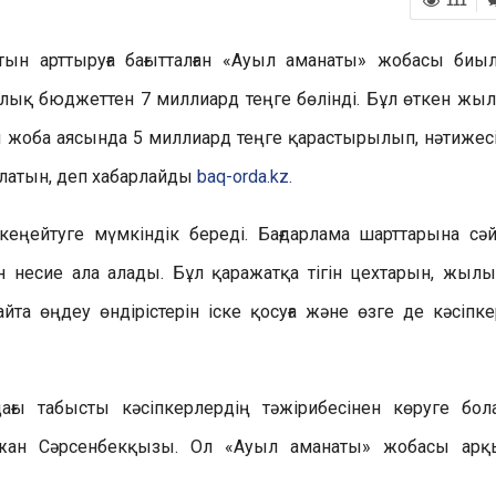
111
н арттыруға бағытталған «Ауыл аманаты» жобасы биы
калық бюджеттен 7 миллиард теңге бөлінді. Бұл өткен жы
ы жоба аясында 5 миллиард теңге қарастырылып, нәтижес
латын, деп хабарлайды
baq-orda.kz.
кеңейтуге мүмкіндік береді. Бағдарлама шарттарына сәй
 несие ала алады. Бұл қаражатқа тігін цехтарын, жыл
та өңдеу өндірістерін іске қосуға және өзге де кәсіпке
ағы табысты кәсіпкерлердің тәжірибесінен көруге бол
жан Сәрсенбекқызы. Ол «Ауыл аманаты» жобасы ар