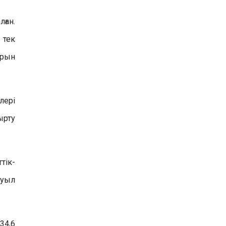
ған.
 тек
арын
лері
ырту
тік-
ауыл
34,6