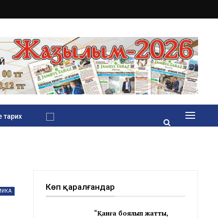
 тарих
Көп қаралғандар
МИКА
“Қанға боялып жатты,