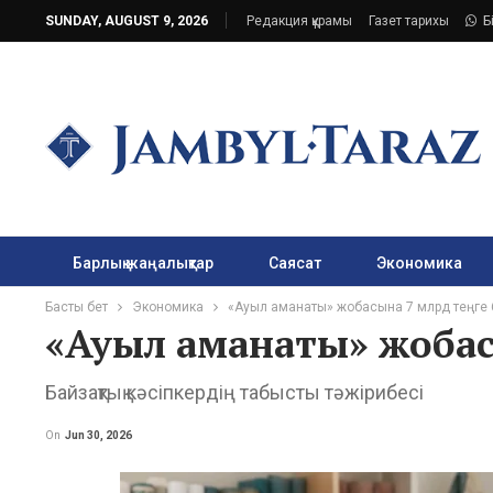
SUNDAY, AUGUST 9, 2026
Редакция құрамы
Газет тарихы
Б
Барлық жаңалықтар
Саясат
Экономика
Басты бет
Экономика
«Ауыл аманаты» жобасына 7 млрд теңге 
«Ауыл аманаты» жобасы
Байзақтық кәсіпкердің табысты тәжірибесі
On
Jun 30, 2026