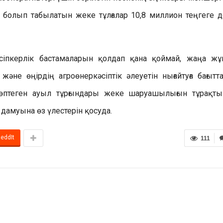
 болып табылатын жеке тұлғалар 10,8 миллион теңгеге д
іпкерлік бастамаларын қолдап қана қоймай, жаңа ж
не өңірдің агроөнеркәсіптік әлеуетін нығайтуға бағыттал
өптеген ауыл тұрғындары жеке шаруашылығын тұрақты
дамуына өз үлестерін қосуда.
eddIt
111