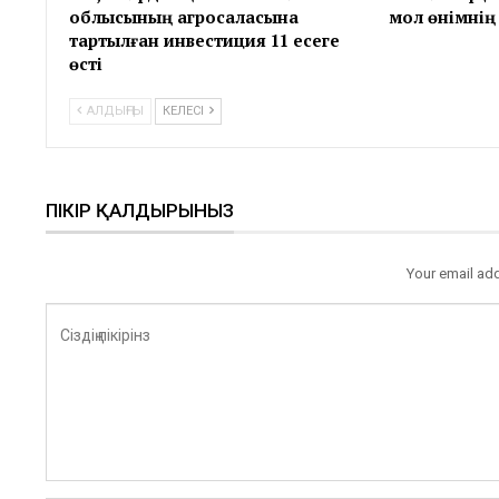
облысының агросаласына
мол өнімнің 
тартылған инвестиция 11 есеге
өсті
АЛДЫҢҒЫ
КЕЛЕСІ
ПІКІР ҚАЛДЫРЫНЫЗ
Your email add