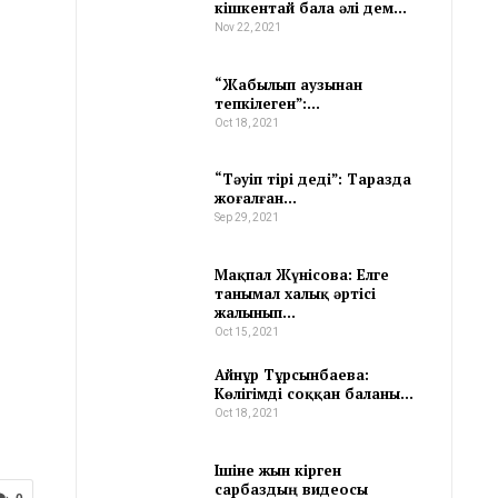
кішкентай бала әлі дем…
Nov 22, 2021
“Жабылып аузынан
тепкілеген”:…
Oct 18, 2021
“Тәуіп тірі деді”: Таразда
жоғалған…
Sep 29, 2021
Мақпал Жүнісова: Елге
танымал халық әртісі
жалынып…
Oct 15, 2021
Айнұр Тұрсынбаева:
Көлігімді соққан баланы…
Oct 18, 2021
Ішіне жын кірген
сарбаздың видеосы