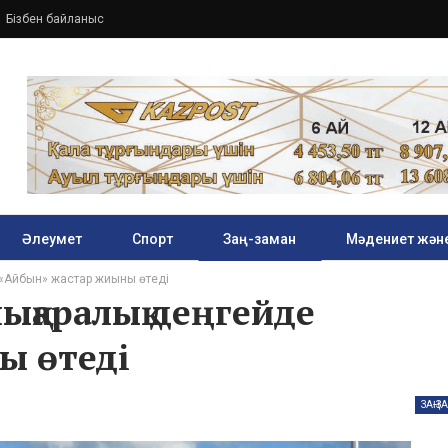
Бізбен байланыс
Әлеумет
Спорт
Заң-заман
Мәдениет және
 «Айбын» жастар жиыны өтеді
ықаралық деңгейде
ы өтеді
ЗАҢ-