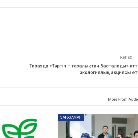
КЕЛЕСІ
Таразда «Тәртіп – тазалықтан басталады» ат
экологиялық акциясы өт
More From Auth
ЗАҢ-ЗАМАН