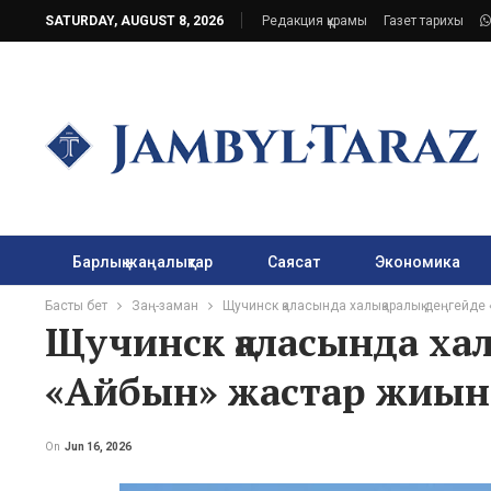
SATURDAY, AUGUST 8, 2026
Редакция құрамы
Газет тарихы
Барлық жаңалықтар
Саясат
Экономика
Басты бет
Заң-заман
Щучинск қаласында халықаралық деңгейде
Щучинск қаласында хал
«Айбын» жастар жиын
On
Jun 16, 2026