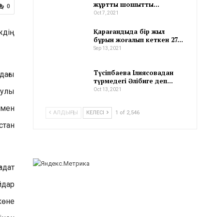
жұртты шошытты…
0
Oct 7, 2021
Қарағандыда бір жыл
ждің
бұрын жоғалып кеткен 27…
Sep 13, 2021
Түсіпбаева Ілиясовадан
дағы
түрмедегі Әлібиге деп…
рулы
Oct 13, 2021
 мен
АЛДЫҢҒЫ
КЕЛЕСІ
1 of 2,546
стан
адат
йдар
көне