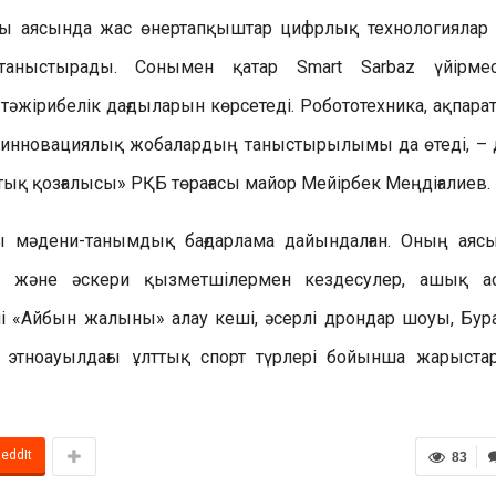
ы аясында жас өнертапқыштар цифрлық технологиялар
 таныстырады. Сонымен қатар Smart Sarbaz үйірмес
әжірибелік дағдыларын көрсетеді. Робототехника, ақпара
ғы инновациялық жобалардың таныстырылымы да өтеді, – 
тық қозғалысы» РҚБ төрағасы майор Мейірбек Меңдіғалиев.
 мәдени-танымдық бағдарлама дайындалған. Оның аяс
ен және әскери қызметшілермен кездесулер, ашық а
рлі «Айбын жалыны» алау кеші, әсерлі дрондар шоуы, Бур
е этноауылдағы ұлттық спорт түрлері бойынша жарыста
eddIt
83