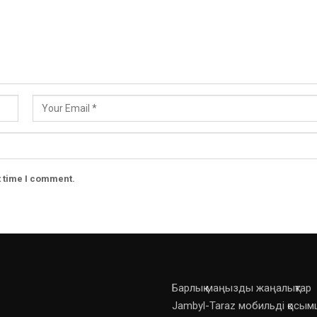
t time I comment.
Барлық маңызды жаңалықтар
Jambyl-Taraz мобильді қосы