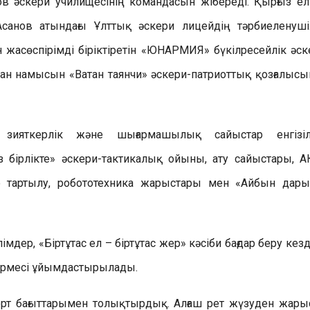
в әскери училищесінің командасын жібереді. Қырғыз ел
анов атындағы Ұлттық әскери лицейдің тәрбиеленуші
 жасөспірімді біріктіретін «ЮНАРМИЯ» бүкілресейлік әск
тан намысын «Ватан таянчи» әскери-патриоттық қозғалыс
, зияткерлік және шығармашылық сайыстар енгізіл
 бірлікте» әскери-тактикалық ойыны, ату сайыстары, А
 тартылу, робототехника жарыстары мен «Айбын дар
імдер, «Біртұтас ел – біртұтас жер» кәсіби бағдар беру кезд
көрмесі ұйымдастырылады.
орт бағыттарымен толықтырдық. Алғаш рет жүзуден жары