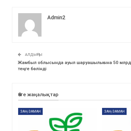
Admin2
АЛДЫҢҒЫ
Жамбыл облысында ауыл шаруашылығына 50 млрд
теңге бөлінді
Өзге жаңалықтар
ЗАҢ-ЗАМАН
ЗАҢ-ЗАМАН