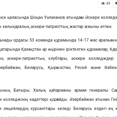
83
ск қаласында Шоқан Уәлиханов атындағы Әскери коллед
6» халықаралық әскери-патриоттық жастар жиыны өтпек.
уқымды ордасы 53 команда құрамында 14-17 жас аралығын
арында Қазақстан әр өңірінен іріктелген құрамалар, Қа
ң әскери-патриоттық клубтары, әскери колледждер
ербайжан, Беларусь, Қырғызстан, Ресей және Өзбек
ының Батыры, Халық қаһарманы армия генералы Сағ
и колледжінің кадеттері қорғайды. Әзербайжан атынан Ге
лицейлердің курсанттары келеді. Беларусь елдегі ең 