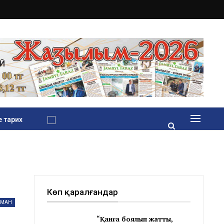
 тарих
Көп қаралғандар
ЗАМАН
“Қанға боялып жатты,