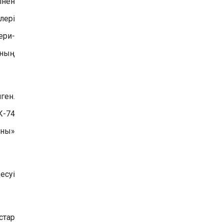
інен
лері
ери-
ының
ген.
К-74
ыны»
есуі
стар