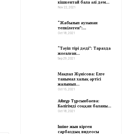
кішкентай бала әлі дем…
Nov 22, 2021
“Жабылып аузынан
тепкілеген”:…
Oct 18, 2021
“Тәуіп тірі деді”: Таразда
жоғалған…
Sep 29, 2021
Мақпал Жүнісова: Елге
танымал халық әртісі
жалынып…
Oct 15, 2021
Айнұр Тұрсынбаева:
Көлігімді соққан баланы…
Oct 18, 2021
Ішіне жын кірген
сарбаздың видеосы