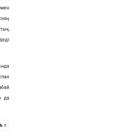
 мен
інің
ттық
деді
ында
спан
абай
р да
0