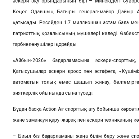
әскери оқу орындарының бірі – Минскідегі Суворо
Кеңес Одағының Батыры генерал-майор Дайыр Ас
қатысады. Ресейден 1,7 миллионнан астам бала мен
патриоттық қозғалысының мүшелері келеді. Өзбекс
тәрбиеленушілері қорғайды.
«Айбын-2026» бағдарламасына әскери-спорттық
Қатысушылар әскери кросс пен эстафета, «Күшіміз
автоматын толық емес шашып жинау, белтемірге
зияткерлік ойынында сынға түседі.
Бұдан басқа Action Air спорттық ату бойынша көрсетіл
және заманауи қару-жарақ пен әскери техниканың 
– Биыл біз бағдарламаны жаңа білім беру және сп