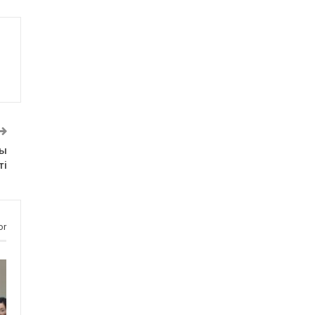
ты
ті
or