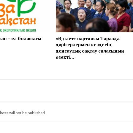
тан – ел болашағы
«Әділет» партиясы Таразда
дәрігерлермен кездесіп,
денсаулық сақтау саласының
өзекті…
ress will not be published.