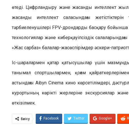
өтеді. Цифрландыру және жасанды интеллект жыл
жасанды интеллект саласындағы жетістіктерін
тәрбиеленушілері FPV-дрондарды басқару бойынша т
технологиялар және киберқауіпсіздік салаларында
«Жас сарбаз» балалар-жасөспірімдер әскери-патриот
Іс-шаралармен қатар қатысушылар үшін мазмұнды
танымал спортшылармен, қоғам қайраткерлерім
астындағы Aibyn Cinema кино көрсетілімдері, дәстү
курортының көрікті жерлеріне экскурсиялар жән
өткізілмек.
Facebook
Twitter
Google+
R
Бөлісу