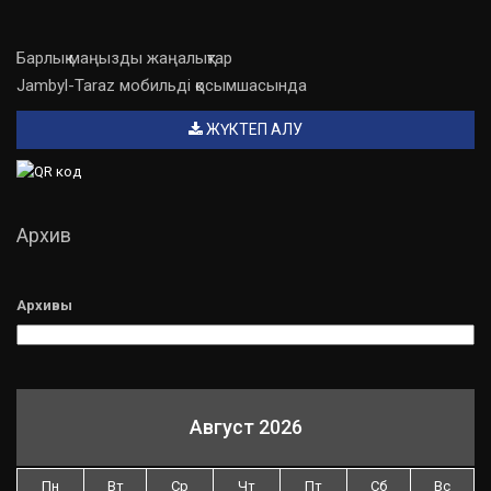
Барлық маңызды жаңалықтар
Jambyl-Taraz мобильді қосымшасында
ЖҮКТЕП АЛУ
Архив
Архивы
Август 2026
Пн
Вт
Ср
Чт
Пт
Сб
Вс