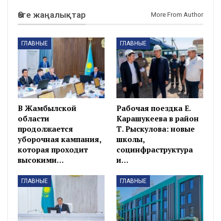
Өзге жаңалықтар
More From Author
ГЛАВНЫЕ
ГЛАВНЫЕ
В Жамбылской
Рабочая поездка Е.
области
Карашукеева в район
продолжается
Т. Рыскулова: новые
уборочная кампания,
школы,
которая проходит
социнфраструктура
высокими…
и…
ГЛАВНЫЕ
ГЛАВНЫЕ