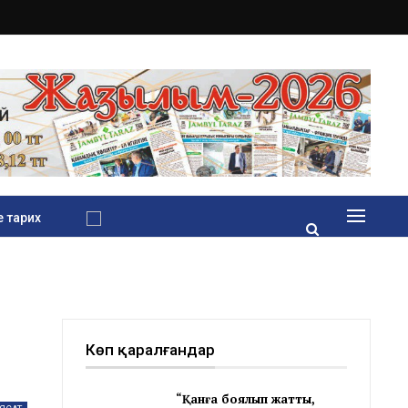
 тарих
Көп қаралғандар
“Қанға боялып жатты,