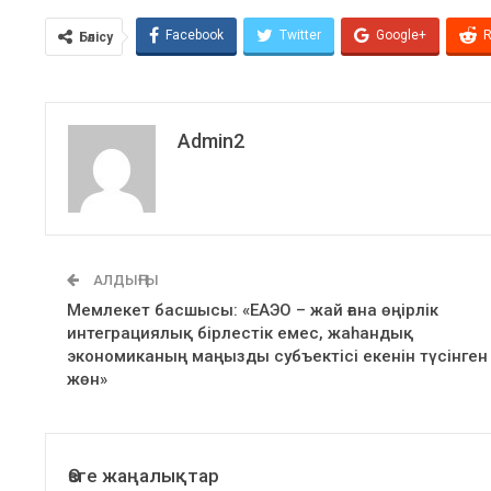
Facebook
Twitter
Google+
R
Бөлісу
Admin2
АЛДЫҢҒЫ
Мемлекет басшысы: «ЕАЭО – жай ғана өңірлік
интеграциялық бірлестік емес, жаһандық
экономиканың маңызды субъектісі екенін түсінген
жөн»
Өзге жаңалықтар