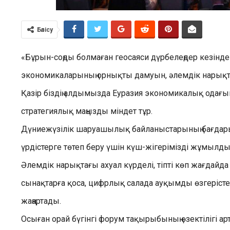
Бөлісу
«Бұрын-соңды болмаған геосаяси дүрбелеңдер кезінд
экономикаларының орнықты дамуын, әлемдік нарықтағ
Қазір біздің алдымызда Еуразия экономикалық одағы
стратегиялық маңызды міндет тұр.
Дүниежүзілік шаруашылық байланыстарының бағдары ж
үрдістерге төтеп беру үшін күш-жігерімізді жұмылд
Әлемдік нарықтағы ахуал күрделі, тіпті көп жағдайд
сынақтарға қоса, цифрлық салада ауқымды өзгерісте
жаңартады.
Осыған орай бүгінгі форум тақырыбының өзектілігі арта