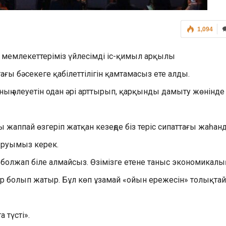
1,094
е мемлекеттеріміз үйлесімді іс-қимыл арқылы
ы бәсекеге қабілеттілігін қамтамасыз ете алды.
ның әлеуетін одан әрі арттырып, қарқынды дамыту жөнінде
аппай өзгеріп жатқан кезеңде біз теріс сипаттағы жаһан
ыруымыз керек.
а болжап біле алмайсыз. Өзімізге етене таныс экономикалы
р болып жатыр. Бұл көп ұзамай «ойын ережесін» толықтай
 түсті».