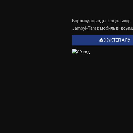
Барлық маңызды жаңалықтар
Jambyl-Taraz мобильді қосы
ЖҮКТЕП АЛУ