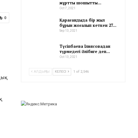
жұртты шошытты…
Oct 7, 2021
0
Қарағандыда бір жыл
бұрын жоғалып кеткен 27…
Sep 13, 2021
Түсіпбаева Ілиясовадан
түрмедегі Әлібиге деп…
Oct 13, 2021
АЛДЫҢҒЫ
КЕЛЕСІ
1 of 2,546
дық
қ