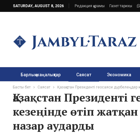
SATURDAY, AUGUST 8, 2026
Редакция құрамы
Газет тарихы
Барлық жаңалықтар
Саясат
Экономика
Басты бет
Саясат
Қазақстан Президенті геосаяси дүрбелеңдер к
Қазақстан Президенті 
кезеңінде өтіп жатқан
назар аударды