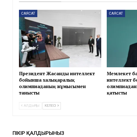
САЯСАТ
САЯСАТ
Президент Жасанды интеллект
Мемлекет б
бойынша халықаралық
интеллект 
олимпиаданың жұмысымен
олимпиадан
танысты
қатысты
АЛДЫҢҒЫ
КЕЛЕСІ
ПІКІР ҚАЛДЫРЫНЫЗ