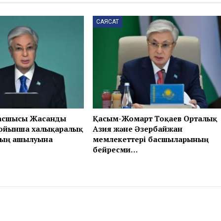
САЯСАТ
асшысы Жасанды
Қасым-Жомарт Тоқаев Орталық
бойынша халықаралық
Азия және Әзербайжан
ың ашылуына
мемлекеттері басшыларының
бейресми…