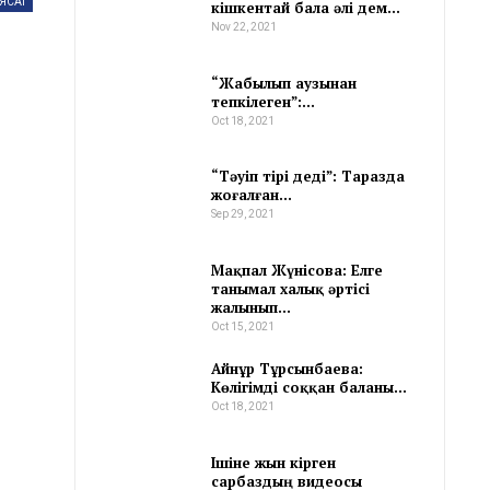
ЯСАТ
кішкентай бала әлі дем…
Nov 22, 2021
“Жабылып аузынан
тепкілеген”:…
Oct 18, 2021
“Тәуіп тірі деді”: Таразда
жоғалған…
Sep 29, 2021
Мақпал Жүнісова: Елге
танымал халық әртісі
жалынып…
Oct 15, 2021
Айнұр Тұрсынбаева:
Көлігімді соққан баланы…
Oct 18, 2021
Ішіне жын кірген
сарбаздың видеосы