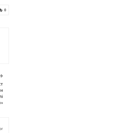
0
кт
ен
лі
з»
or