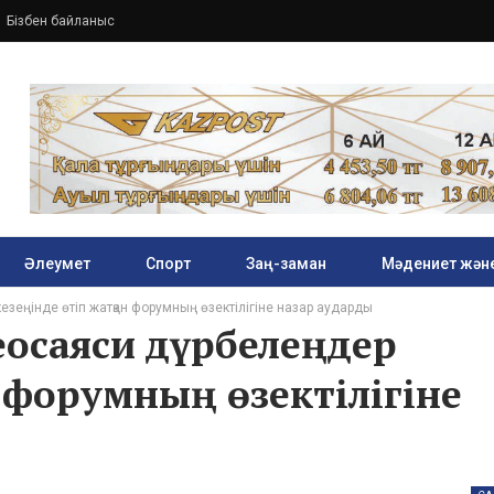
Бізбен байланыс
Әлеумет
Спорт
Заң-заман
Мәдениет және
езеңінде өтіп жатқан форумның өзектілігіне назар аударды
геосаяси дүрбелеңдер
 форумның өзектілігіне