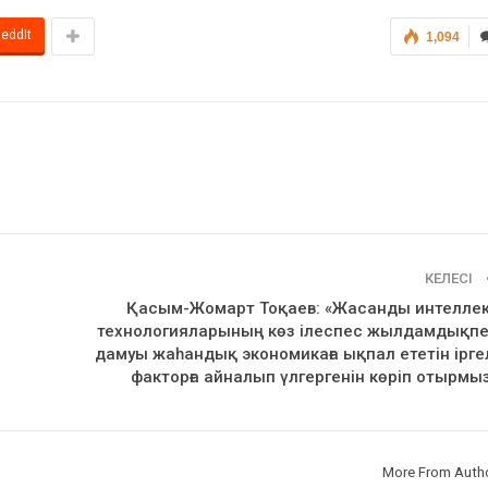
eddIt
1,094
КЕЛЕСІ
Қасым-Жомарт Тоқаев: «Жасанды интелле
технологияларының көз ілеспес жылдамдықп
дамуы жаһандық экономикаға ықпал ететін ірге
факторға айналып үлгергенін көріп отырмы
More From Auth